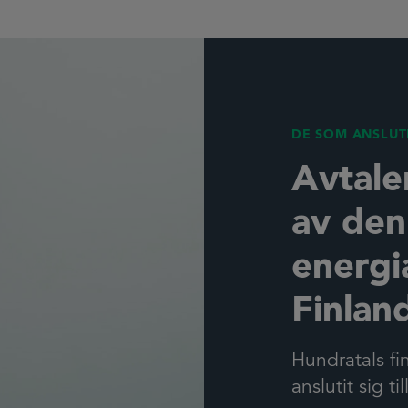
DE SOM ANSLUTI
Avtale
av den
energi
Finlan
Hundratals f
anslutit sig ti