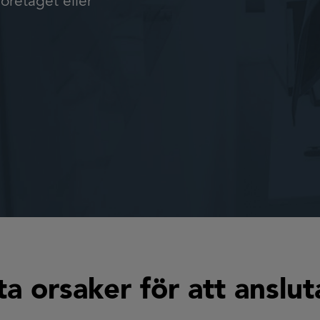
företaget eller
orsaker för att ansluta 