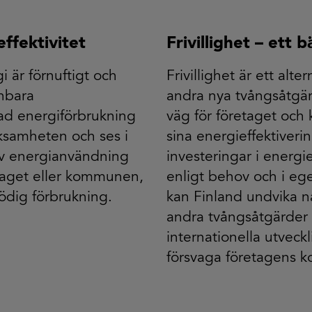
effektivitet
Frivillighet – ett b
i är förnuftigt och
Frivillighet är ett alter
nnbara
andra nya tvångsåtgär
ad energiförbrukning
väg för företaget oc
rksamheten och ses i
sina energieffektiveri
tiv energianvändning
investeringar i energie
retaget eller kommunen,
enligt behov och i ege
nödig förbrukning.
kan Finland undvika nat
andra tvångsåtgärder 
internationella utvec
försvaga företagens ko