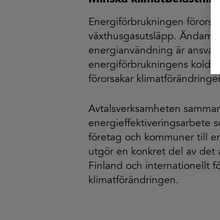
Energiförbrukningen förorsa
växthusgasutsläpp. Ändamåls
energianvändning är ansvars
energiförbrukningens koldiox
förorsakar klimatförändringe
Avtalsverksamheten samman
energieffektiveringsarbete 
företag och kommuner till en
utgör en konkret del av det 
Finland och internationellt f
klimatförändringen.