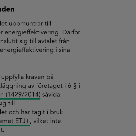
anden
let uppmuntrar till
ör energieffektivering. Därför
lutit sig till avtalet från
energieffektivering i sina
s uppfylla kraven på
tläggning av företaget i 6 § i
en (1429/2014)
såvida
g till
let och har tagit i bruk
stemet ETJ+
, vilket inte
t.