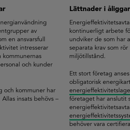
ar
Lättnader i åligg
 energianvändning
Energieffektivitetsavta
sentgrupper av
kontinuerligt arbete f
m en ansvarsfull
undviker de som har ans
tivitet intresserar
separata krav som rör 
ch kommunernas
miljötillstånd.
 personal och kunder
Ett stort företag anse
obligatorisk energikar
tag och kommuner har
energieffektivitetslag
n. Allas insats behövs –
företaget har anslutit si
energieffektivitetsavta
energieffektivitetssy
behöver vara certifiera