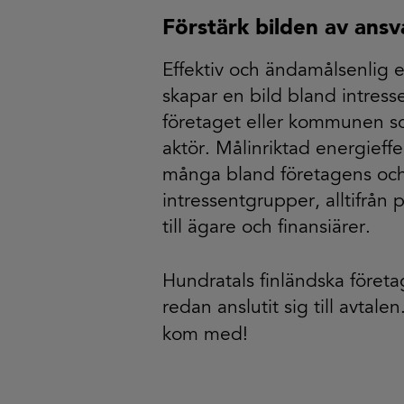
Förstärk bilden av ansv
Effektiv och ändamålsenlig
skapar en bild bland intres
företaget eller kommunen so
aktör. Målinriktad energieffek
många bland företagens o
intressentgrupper, alltifrån
till ägare och finansiärer.
Hundratals finländska före
redan anslutit sig till avtale
kom med!