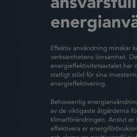
ansvarsful
energianv
Effektiv användning minskar 
verksamhetens lönsamhet. De s
energieffektivitetsavtalet har 
statligt stöd för sina invester
energieffektivering.
Behovsenlig energianvändning 
av de viktigaste åtgärderna fö
klimatförändringen. Anslut er t
effektivera er energiförbruknin