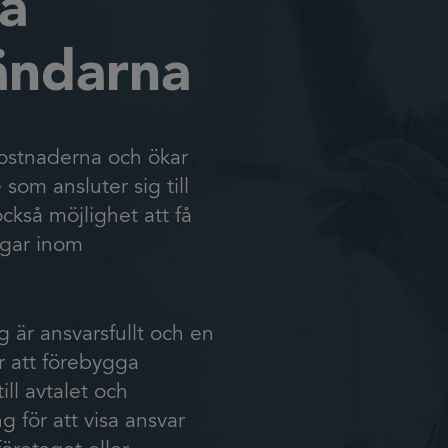
la
ändarna
kostnaderna och ökar
om ansluter sig till
också möjlighet att få
ingar inom
är ansvarsfullt och en
r att förebygga
ill avtalet och
g för att visa ansvar