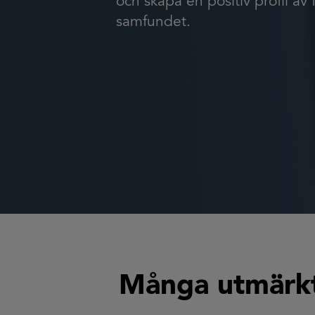
och skapa en positiv profil av 
samfundet.
Många utmärkta 