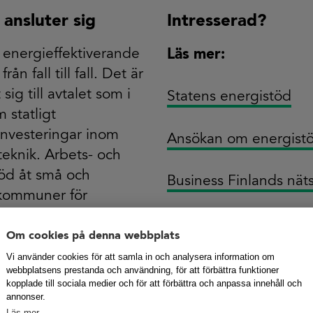
 ansluter sig
Intresserad?
i energieffektiverande
Läs mer:
ån fall till fall. Det är
sig till avtalet som i
Statens energistöd
 statligt
investeringar inom
Ansökan om energist
teknik. Arbets- och
stöd åt små och
Business Finlands nät
 kommuner för
läggning av
Motiva-modellen.
Om cookies på denna webbplats
Vi använder cookies för att samla in och analysera information om
webbplatsens prestanda och användning, för att förbättra funktioner
kopplade till sociala medier och för att förbättra och anpassa innehåll och
annonser.
gen
En del av vardage
Läs mer