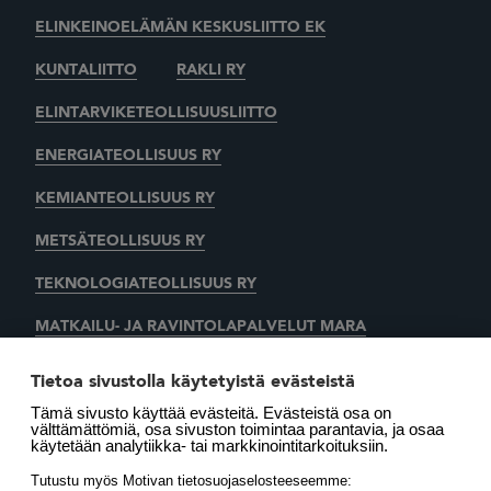
ELINKEINOELÄMÄN KESKUSLIITTO EK
KUNTALIITTO
RAKLI RY
ELINTARVIKETEOLLISUUSLIITTO
ENERGIATEOLLISUUS RY
KEMIANTEOLLISUUS RY
METSÄTEOLLISUUS RY
TEKNOLOGIATEOLLISUUS RY
MATKAILU- JA RAVINTOLAPALVELUT MARA
KAUPAN LIITTO
AUTOALAN KESKUSLIITTO RY
Tietoa sivustolla käytetyistä evästeistä
Tämä sivusto käyttää evästeitä. Evästeistä osa on
SUOMEN LÄMMITYSTIETO OY
välttämättömiä, osa sivuston toimintaa parantavia, ja osaa
käytetään analytiikka- tai markkinointitarkoituksiin.
LÄMMITYSENERGIA YHDISTYS RY
MOTIVA OY
Tutustu myös Motivan tietosuojaselosteeseemme: