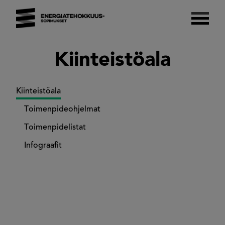
Skip
to
content
Energiatehokkuussopimukset 2017–2025
Suomalaista energiatehokkuutta.
Kiinteistöala
Kiinteistöala
Toimenpideohjelmat
Toimenpidelistat
Infograafit