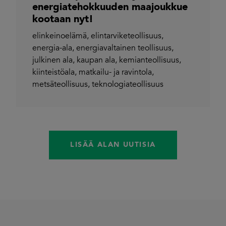
energiatehokkuuden maajoukkue
kootaan nyt!
elinkeinoelämä
,
elintarviketeollisuus
,
energia-ala
,
energiavaltainen teollisuus
,
julkinen ala
,
kaupan ala
,
kemianteollisuus
,
kiinteistöala
,
matkailu- ja ravintola
,
metsäteollisuus
,
teknologiateollisuus
LISÄÄ ALAN UUTISIA