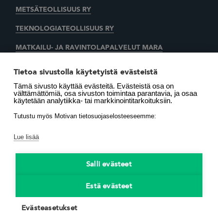
METSÄTEOLLISUUS RY
TEKNOLOGIATEOLLISUUS RY
MATKAILU- JA RAVINTOLAPALVELUT MARA
KAUPAN LIITTO
AUTOALAN KESKUSLIITTO RY
Tietoa sivustolla käytetyistä evästeistä
Tämä sivusto käyttää evästeitä. Evästeistä osa on
SUOMEN LÄMMITYSTIETO OY
välttämättömiä, osa sivuston toimintaa parantavia, ja osaa
käytetään analytiikka- tai markkinointitarkoituksiin.
LÄMMITYSENERGIA YHDISTYS RY
MOTIVA OY
Tutustu myös Motivan tietosuojaselosteeseemme:
Lue lisää
Salli evästeet
Estä evästeet
Käytämme evästeitä,
avaa asetukset
.
Evästeasetukset