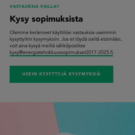
VASTAUKSIA VAILLA?
Kysy sopimuksista
Olemme keränneet käyttöösi vastauksia useimmin
kysyttyihin kysymyksiin. Jos et löydä sieltä etsimääsi,
voit aina kysyä meiltä sähköpostitse
kysy@energiatehokkuussopimukset2017-2025.fi
.
USEIN KYSYTTYJÄ KYSYMYKSIÄ