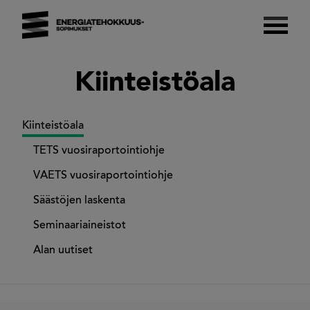
Skip
to
content
Energiatehokkuussopimukset 2017–2025
Suomalaista energiatehokkuutta.
Kiinteistöala
Kiinteistöala
TETS vuosiraportointiohje
VAETS vuosiraportointiohje
Säästöjen laskenta
Seminaariaineistot
Alan uutiset