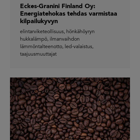
Eckes-Granini Finland Oy:
Energiatehokas tehdas varmistaa
kilpailukyvyn
elintarviketeollisuus
,
hönkähöyryn
hukkalämpö
,
ilmanvaihdon
lämmöntalteenotto
,
led-valaistus
,
taajuusmuuttajat