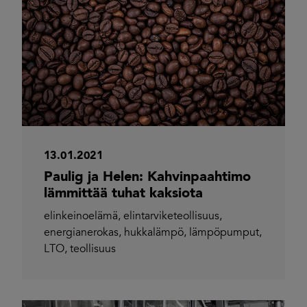
13.01.2021
Paulig ja Helen: Kahvinpaahtimo
lämmittää tuhat kaksiota
elinkeinoelämä
,
elintarviketeollisuus
,
energianerokas
,
hukkalämpö
,
lämpöpumput
,
LTO
,
teollisuus