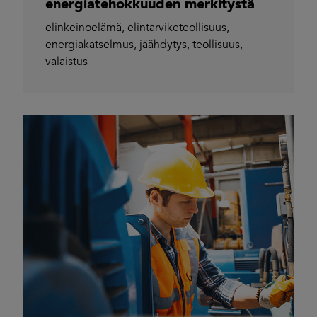
energiatehokkuuden merkitystä
elinkeinoelämä
,
elintarviketeollisuus
,
energiakatselmus
,
jäähdytys
,
teollisuus
,
valaistus