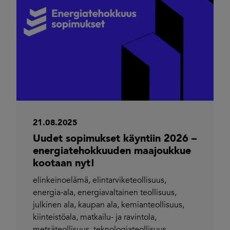
21.08.2025
Uudet sopimukset käyntiin 2026 –
energiatehokkuuden maajoukkue
kootaan nyt!
elinkeinoelämä
,
elintarviketeollisuus
,
energia-ala
,
energiavaltainen teollisuus
,
julkinen ala
,
kaupan ala
,
kemianteollisuus
,
kiinteistöala
,
matkailu- ja ravintola
,
metsäteollisuus
,
teknologiateollisuus