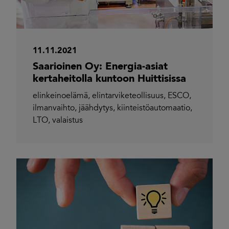
11.11.2021
Saarioinen Oy: Energia-asiat
kertaheitolla kuntoon Huittisissa
elinkeinoelämä
,
elintarviketeollisuus
,
ESCO
,
ilmanvaihto
,
jäähdytys
,
kiinteistöautomaatio
,
LTO
,
valaistus