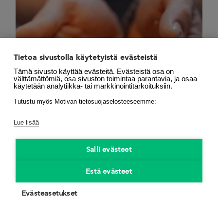
Tietoa sivustolla käytetyistä evästeistä
Tämä sivusto käyttää evästeitä. Evästeistä osa on
välttämättömiä, osa sivuston toimintaa parantavia, ja osaa
käytetään analytiikka- tai markkinointitarkoituksiin.
Tutustu myös Motivan tietosuojaselosteeseemme:
Lue lisää
26.06.2019
Salli evästeet
Polttimo Oy: Maltaiden
Estä evästeet
kuivatuslämpö hyödyksi
elinkeinoelämä
,
elintarviketeollisuus
,
Evästeasetukset
energiakatselmus
,
kuivatus
,
LTO