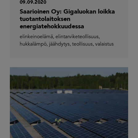
09.09.2020
Saarioinen Oy: Gigaluokan loikka
tuotantolaitoksen
energiatehokkuudessa
elinkeinoelämä
,
elintarviketeollisuus
,
hukkalämpö
,
jäähdytys
,
teollisuus
,
valaistus