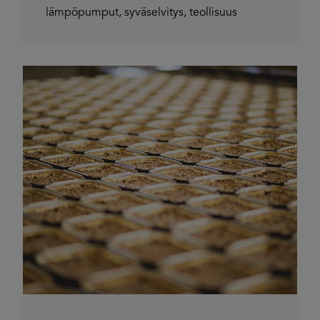
lämpöpumput
,
syväselvitys
,
teollisuus