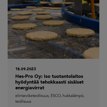
18.09.2023
Hes-Pro Oy: Iso tuotantolaitos
hyödyntää tehokkaasti sisäiset
energiavirrat
elintarviketeollisuus
,
ESCO
,
hukkalämpö
,
teollisuus