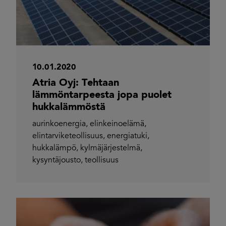
10.01.2020
Atria Oyj: Tehtaan
lämmöntarpeesta jopa puolet
hukkalämmöstä
aurinkoenergia
,
elinkeinoelämä
,
elintarviketeollisuus
,
energiatuki
,
hukkalämpö
,
kylmäjärjestelmä
,
kysyntäjousto
,
teollisuus