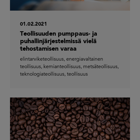
01.02.2021
Teollisuuden pumppaus- ja
puhallinjärjestelmissä vielä
tehostamisen varaa
elintarviketeollisuus
,
energiavaltainen
teollisuus
,
kemianteollisuus
,
metsäteollisuus
,
teknologiateollisuus
,
teollisuus