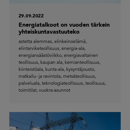
29.09.2022
Energiatalkoot on vuoden tärkein
yhteiskuntavastuuteko
astetta alemmas
,
elinkeinoelämä
,
elintarviketeollisuus
,
energia-ala
,
energiansäästöviikko
,
energiavaltainen
teollisuus
,
kaupan ala
,
kemianteollisuus
,
kiinteistöala
,
kunta-ala
,
kysyntäjousto
,
matkailu- ja ravintola
,
metsäteollisuus
,
palveluala
,
teknologiateollisuus
,
teollisuus
,
toimitilat
,
vuokra-asunnot