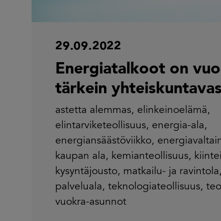
29.09.2022
Energiatalkoot on vu
tärkein yhteiskuntava
astetta alemmas
,
elinkeinoelämä
,
elintarviketeollisuus
,
energia-ala
,
energiansäästöviikko
,
energiavaltai
kaupan ala
,
kemianteollisuus
,
kiinte
kysyntäjousto
,
matkailu- ja ravintola
palveluala
,
teknologiateollisuus
,
teo
vuokra-asunnot