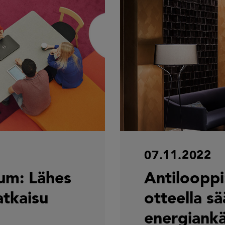
07.11.2022
tum: Lähes
Antilooppi:
tkaisu
otteella sä
energiank