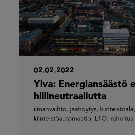
02.02.2022
Ylva: Energiansäästö e
hiilineutraaliutta
ilmanvaihto
,
jäähdytys
,
kiinteistöala
kiinteistöautomaatio
,
LTO
,
rahoitus