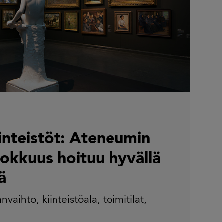
iinteistöt: Ateneumin
okkuus hoituu hyvällä
ä
anvaihto
,
kiinteistöala
,
toimitilat
,