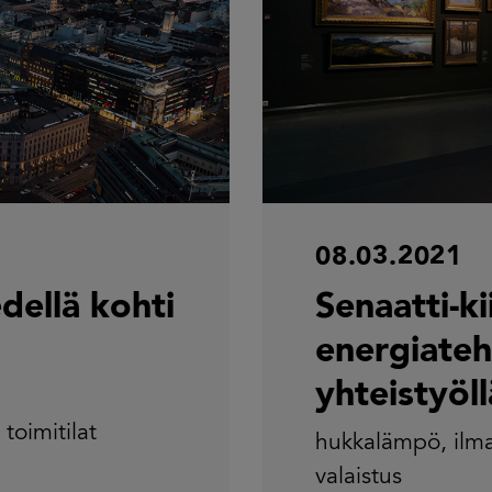
08.03.2021
dellä kohti
Senaatti-k
energiateh
yhteistyöll
,
,
toimitilat
hukkalämpö
,
ilm
valaistus