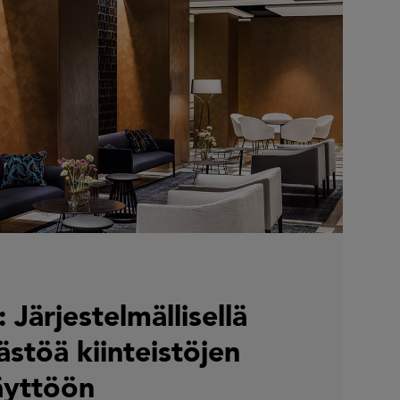
 Järjestelmällisellä
ästöä kiinteistöjen
äyttöön