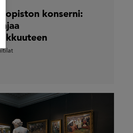
yliopiston konserni:
ohjaa
hokkuuteen
itilat