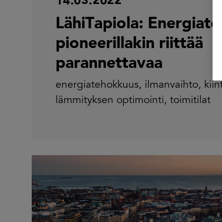
14.03.2022
LähiTapiola: Energia
pioneerillakin riittää
parannettavaa
energiatehokkuus
,
ilmanvaihto
,
kiin
lämmityksen optimointi
,
toimitilat