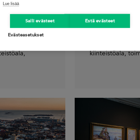
04.03.2022
Lue lisää
tehokkuuden
Helsingin 
Salli evästeet
Estä evästeet
Strategia 
Evästeasetukset
energiate
teistöala
,
kiinteistöala
,
toim