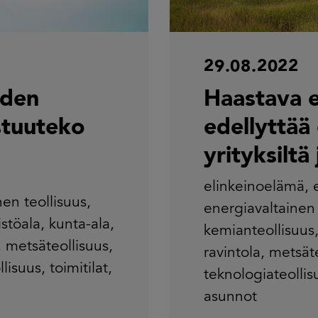
29.08.2022
oden
Haastava e
stuuteko
edellyttää
yrityksiltä
elinkeinoelämä
,
nen teollisuus
,
energiavaltainen 
istöala
,
kunta-ala
,
kemianteollisuus
,
metsäteollisuus
,
ravintola
,
metsäte
llisuus
,
toimitilat
,
teknologiateollis
asunnot