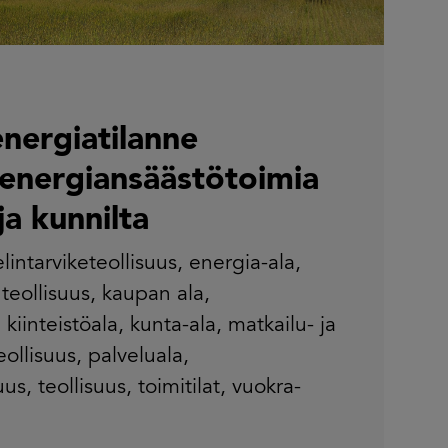
nergiatilanne
 energiansäästötoimia
 ja kunnilta
elintarviketeollisuus
,
energia-ala
,
teollisuus
,
kaupan ala
,
,
kiinteistöala
,
kunta-ala
,
matkailu- ja
ollisuus
,
palveluala
,
uus
,
teollisuus
,
toimitilat
,
vuokra-