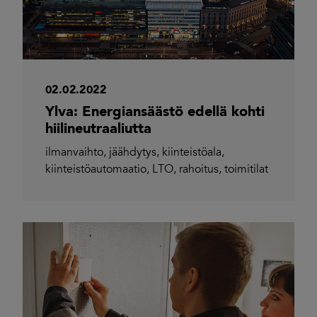
02.02.2022
Ylva: Energiansäästö edellä kohti
hiilineutraaliutta
ilmanvaihto
,
jäähdytys
,
kiinteistöala
,
kiinteistöautomaatio
,
LTO
,
rahoitus
,
toimitilat