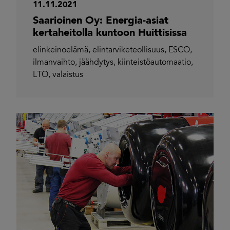
11.11.2021
Saarioinen Oy: Energia-asiat
kertaheitolla kuntoon Huittisissa
elinkeinoelämä
,
elintarviketeollisuus
,
ESCO
,
ilmanvaihto
,
jäähdytys
,
kiinteistöautomaatio
,
LTO
,
valaistus