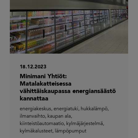
18.12.2023
Minimani Yhtiöt:
Matalakatteisessa
vähittäiskaupassa energiansäästö
kannattaa
energiakeskus
,
energiatuki
,
hukkalämpö
,
ilmanvaihto
,
kaupan ala
,
kiinteistöautomaatio
,
kylmäjärjestelmä
,
kylmäkalusteet
,
lämpöpumput