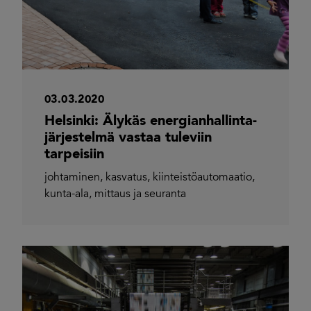
03.03.2020
Helsinki: Älykäs energianhallinta­
järjestelmä vastaa tuleviin
tarpeisiin
johtaminen
,
kasvatus
,
kiinteistöautomaatio
,
kunta-ala
,
mittaus ja seuranta