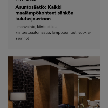
Asuntosäätiö: Kaikki
maalämpökohteet sähkön
kulutusjoustoon
ilmanvaihto
,
kiinteistöala
,
kiinteistöautomaatio
,
lämpöpumput
,
vuokra-
asunnot