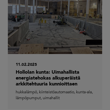
11.02.2025
Hollolan kunta: Uimahallista
energiatehokas alkuperäistä
arkkitehtuuria kunnioittaen
hukkalämpö
,
kiinteistöautomaatio
,
kunta-ala
,
lämpöpumput
,
uimahallit