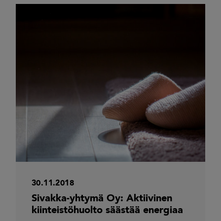
30.11.2018
Sivakka-yhtymä Oy: Aktiivinen
kiinteistöhuolto säästää energiaa