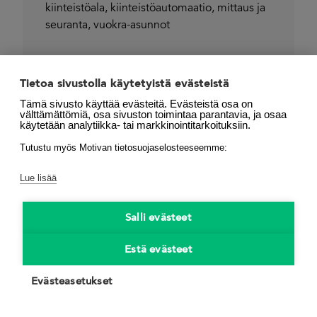
kiinteistöala
,
kiinteistöautomaatio
,
mittaus ja
seuranta
,
vuokra-asunnot
Tietoa sivustolla käytetyistä evästeistä
Tämä sivusto käyttää evästeitä. Evästeistä osa on
välttämättömiä, osa sivuston toimintaa parantavia, ja osaa
käytetään analytiikka- tai markkinointitarkoituksiin.
Tutustu myös Motivan tietosuojaselosteeseemme:
Lue lisää
Salli evästeet
Estä evästeet
Evästeasetukset