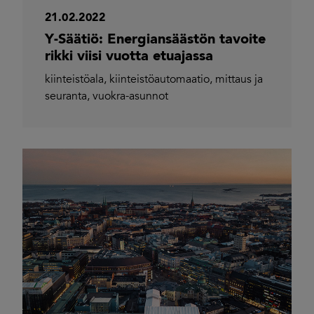
21.02.2022
Y-Säätiö: Energiansäästön tavoite
rikki viisi vuotta etuajassa
kiinteistöala
,
kiinteistöautomaatio
,
mittaus ja
seuranta
,
vuokra-asunnot