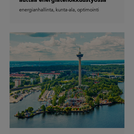
auttaa energiatehokkuustyössä
energianhallinta
,
kunta-ala
,
optimointi