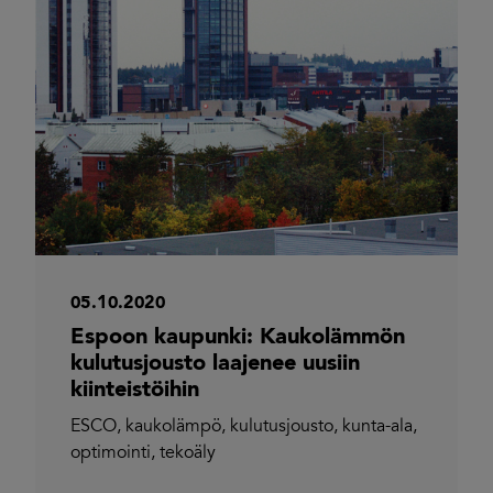
05.10.2020
Espoon kaupunki: Kaukolämmön
kulutusjousto laajenee uusiin
kiinteistöihin
ESCO
,
kaukolämpö
,
kulutusjousto
,
kunta-ala
,
optimointi
,
tekoäly