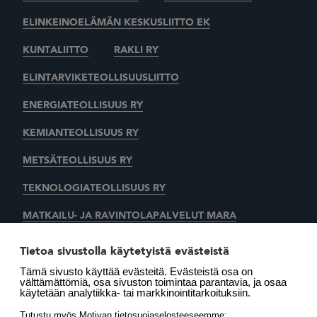
ELINKEINOELÄMÄN KESKUSLIITTO EK
KUNTALIITTO
RAKLI RY
ELINTARVIKETEOLLISUUSLIITTO
ENERGIATEOLLISUUS RY
KEMIANTEOLLISUUS RY
METSÄTEOLLISUUS RY
TEKNOLOGIATEOLLISUUS RY
MATKAILU- JA RAVINTOLAPALVELUT MARA
KAUPAN LIITTO
AUTOALAN KESKUSLIITTO RY
Tietoa sivustolla käytetyistä evästeistä
Tämä sivusto käyttää evästeitä. Evästeistä osa on
SUOMEN LÄMMITYSTIETO OY
välttämättömiä, osa sivuston toimintaa parantavia, ja osaa
käytetään analytiikka- tai markkinointitarkoituksiin.
LÄMMITYSENERGIA YHDISTYS RY
MOTIVA OY
Tutustu myös Motivan tietosuojaselosteeseemme: