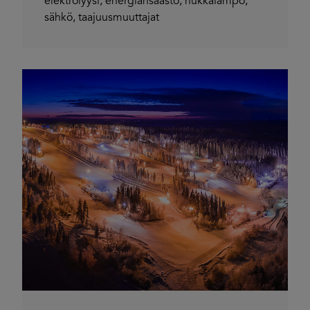
elektrolyysi
,
energiansäästö
,
hukkalämpö
,
sähkö
,
taajuusmuuttajat