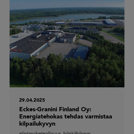
29.04.2025
Eckes-Granini Finland Oy:
Energiatehokas tehdas varmistaa
kilpailukyvyn
elintarviketeollisuus
,
hönkähöyryn