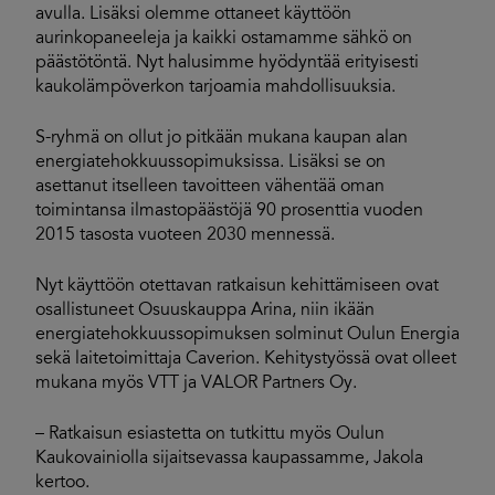
avulla. Lisäksi olemme ottaneet käyttöön
aurinkopaneeleja ja kaikki ostamamme sähkö on
päästötöntä. Nyt halusimme hyödyntää erityisesti
kaukolämpöverkon tarjoamia mahdollisuuksia.
S-ryhmä on ollut jo pitkään mukana kaupan alan
energiatehokkuussopimuksissa. Lisäksi se on
asettanut itselleen tavoitteen vähentää oman
toimintansa ilmastopäästöjä 90 prosenttia vuoden
2015 tasosta vuoteen 2030 mennessä.
Nyt käyttöön otettavan ratkaisun kehittämiseen ovat
osallistuneet Osuuskauppa Arina, niin ikään
energiatehokkuussopimuksen solminut Oulun Energia
sekä laitetoimittaja Caverion. Kehitystyössä ovat olleet
mukana myös VTT ja VALOR Partners Oy.
– Ratkaisun esiastetta on tutkittu myös Oulun
Kaukovainiolla sijaitsevassa kaupassamme, Jakola
kertoo.