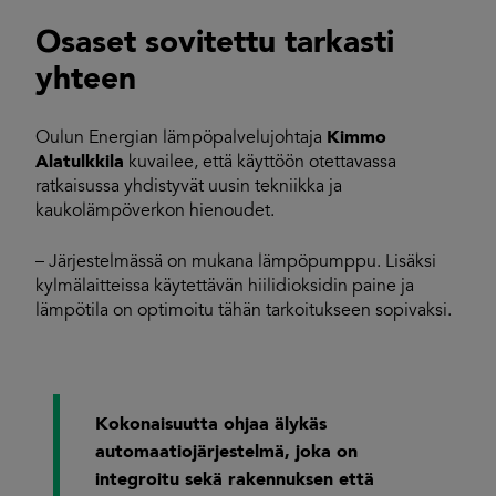
Osaset sovitettu tarkasti
yhteen
Oulun Energian lämpöpalvelujohtaja
Kimmo
Alatulkkila
kuvailee, että käyttöön otettavassa
ratkaisussa yhdistyvät uusin tekniikka ja
kaukolämpöverkon hienoudet.
– Järjestelmässä on mukana lämpöpumppu. Lisäksi
kylmälaitteissa käytettävän hiilidioksidin paine ja
lämpötila on optimoitu tähän tarkoitukseen sopivaksi.
Kokonaisuutta ohjaa älykäs
automaatiojärjestelmä, joka on
integroitu sekä rakennuksen että