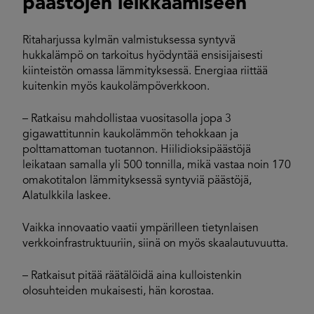
päästöjen leikkaamiseen
Ritaharjussa kylmän valmistuksessa syntyvä
hukkalämpö on tarkoitus hyödyntää ensisijaisesti
kiinteistön omassa lämmityksessä. Energiaa riittää
kuitenkin myös kaukolämpöverkkoon.
– Ratkaisu mahdollistaa vuositasolla jopa 3
gigawattitunnin kaukolämmön tehokkaan ja
polttamattoman tuotannon. Hiilidioksipäästöjä
leikataan samalla yli 500 tonnilla, mikä vastaa noin 170
omakotitalon lämmityksessä syntyviä päästöjä,
Alatulkkila laskee.
Vaikka innovaatio vaatii ympärilleen tietynlaisen
verkkoinfrastruktuuriin, siinä on myös skaalautuvuutta.
– Ratkaisut pitää räätälöidä aina kulloistenkin
olosuhteiden mukaisesti, hän korostaa.