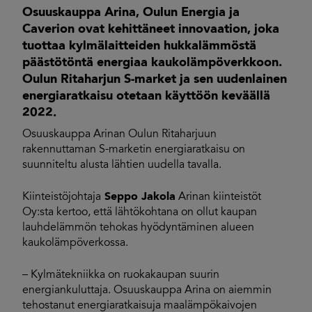
Osuuskauppa Arina, Oulun Energia ja
Caverion ovat kehittäneet innovaation, joka
tuottaa kylmälaitteiden hukkalämmöstä
päästötöntä energiaa kaukolämpöverkkoon.
Oulun Ritaharjun S-market ja sen uudenlainen
energiaratkaisu otetaan käyttöön keväällä
2022.
Osuuskauppa Arinan Oulun Ritaharjuun
rakennuttaman S-marketin energiaratkaisu on
suunniteltu alusta lähtien uudella tavalla.
Kiinteistöjohtaja
Seppo Jakola
Arinan kiinteistöt
Oy:sta kertoo, että lähtökohtana on ollut kaupan
lauhdelämmön tehokas hyödyntäminen alueen
kaukolämpöverkossa.
– Kylmätekniikka on ruokakaupan suurin
energiankuluttaja. Osuuskauppa Arina on aiemmin
tehostanut energiaratkaisuja maalämpökaivojen