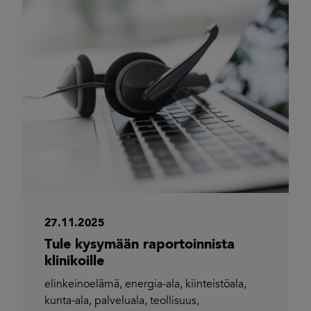
27.11.2025
Tule kysymään raportoinnista
klinikoille
elinkeinoelämä
,
energia-ala
,
kiinteistöala
,
kunta-ala
,
palveluala
,
teollisuus
,