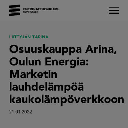
Skip
to
content
Energiatehokkuussopimukset 2017–2025
Suomalaista energiatehokkuutta.
LIITTYJÄN TARINA
Osuuskauppa Arina,
Oulun Energia:
Marketin
lauhdelämpöä
kaukolämpöverkkoon
21.01.2022