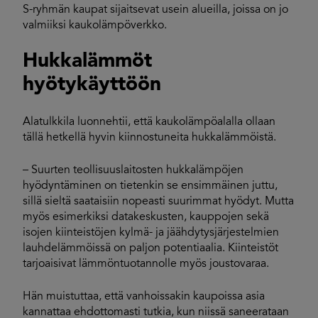
S-ryhmän kaupat sijaitsevat usein alueilla, joissa on jo
valmiiksi kaukolämpöverkko.
Hukkalämmöt
hyötykäyttöön
Alatulkkila luonnehtii, että kaukolämpöalalla ollaan
tällä hetkellä hyvin kiinnostuneita hukkalämmöistä.
– Suurten teollisuuslaitosten hukkalämpöjen
hyödyntäminen on tietenkin se ensimmäinen juttu,
sillä sieltä saataisiin nopeasti suurimmat hyödyt. Mutta
myös esimerkiksi datakeskusten, kauppojen sekä
isojen kiinteistöjen kylmä- ja jäähdytysjärjestelmien
lauhdelämmöissä on paljon potentiaalia. Kiinteistöt
tarjoaisivat lämmöntuotannolle myös joustovaraa.
Hän muistuttaa, että vanhoissakin kaupoissa asia
kannattaa ehdottomasti tutkia, kun niissä saneerataan