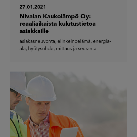
27.01.2021
Nivalan Kaukolämpö Oy:
reaaliaikaista kulutustietoa
asiakkaille
asiakasneuvonta
,
elinkeinoelämä
,
energia-
ala
,
hyötysuhde
,
mittaus ja seuranta