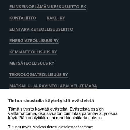
ELINKEINOELÄMÄN KESKUSLIITTO EK
KUNTALIITTO
RAKLI RY
ELINTARVIKETEOLLISUUSLIITTO
ENERGIATEOLLISUUS RY
KEMIANTEOLLISUUS RY
METSÄTEOLLISUUS RY
TEKNOLOGIATEOLLISUUS RY
MATKAILU- JA RAVINTOLAPALVELUT MARA
KAUPAN LIITTO
AUTOALAN KESKUSLIITTO RY
Tietoa sivustolla käytetyistä evästeistä
Tämä sivusto käyttää evästeitä. Evästeistä osa on
SUOMEN LÄMMITYSTIETO OY
välttämättömiä, osa sivuston toimintaa parantavia, ja osaa
käytetään analytiikka- tai markkinointitarkoituksiin.
LÄMMITYSENERGIA YHDISTYS RY
MOTIVA OY
Tutustu myös Motivan tietosuojaselosteeseemme: