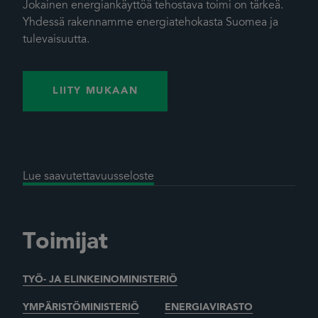
Jokainen energiankäyttöä tehostava toimi on tärkeä.
Yhdessä rakennamme energiatehokasta Suomea ja
tulevaisuutta.
LIITY MUKAAN
Lue saavutettavuusseloste
Toimijat
TYÖ- JA ELINKEINOMINISTERIÖ
YMPÄRISTÖMINISTERIÖ
ENERGIAVIRASTO