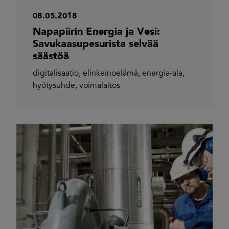
08.05.2018
Napapiirin Energia ja Vesi:
Savukaasupesurista selvää
säästöä
digitalisaatio
,
elinkeinoelämä
,
energia-ala
,
hyötysuhde
,
voimalaitos