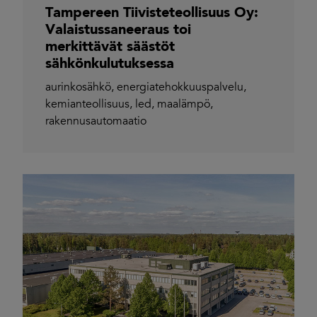
Tampereen Tiivisteteollisuus Oy:
Valaistussaneeraus toi
merkittävät säästöt
sähkönkulutuksessa
aurinkosähkö
,
energiatehokkuuspalvelu
,
kemianteollisuus
,
led
,
maalämpö
,
rakennusautomaatio