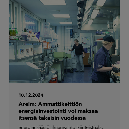
10.12.2024
Areim: Ammattikeittiön
energiainvestointi voi maksaa
itsensä takaisin vuodessa
energiansäästö
,
ilmanvaihto
,
kiinteistöala
,