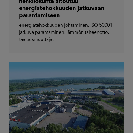
henkilökunta sitoutuu
energiatehokkuuden jatkuvaan
parantamiseen
energiatehokkuuden johtaminen
,
ISO 50001
,
jatkuva parantaminen
,
lämmön talteenotto
,
taajuusmuuttajat