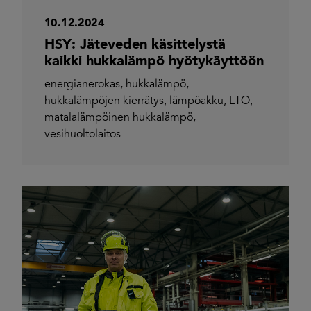
10.12.2024
HSY: Jäteveden käsittelystä
kaikki hukkalämpö hyötykäyttöön
energianerokas
,
hukkalämpö
,
hukkalämpöjen kierrätys
,
lämpöakku
,
LTO
,
matalalämpöinen hukkalämpö
,
vesihuoltolaitos