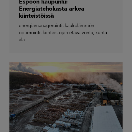
Espoon kaupunki:
Energiatehokasta arkea
kiinteistöissä
energiamanagerointi
,
kaukolämmön
optimointi
,
kiinteistöjen etävalvonta
,
kunta-
ala