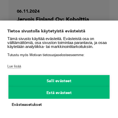
06.11.2024
Jervois Finland Oy: Kobolttia
vihreän siirtymän tarpeisiin
Tietoa sivustolla käytetyistä evästeistä
maailmalle
Tämä sivusto käyttää evästeitä. Evästeistä osa on
elinkeinoelämä
,
hukkalämpö
,
välttämättömiä, osa sivuston toimintaa parantavia, ja osaa
käytetään analytiikka- tai markkinointitarkoituksiin.
prosessitehokkuus
Tutustu myös Motivan tietosuojaselosteeseemme:
Lue lisää
Salli evästeet
Estä evästeet
Evästeasetukset