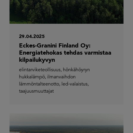
29.04.2025
Eckes-Granini Finland Oy:
Energiatehokas tehdas varmistaa
kilpailukyvyn
elintarviketeollisuus
,
hönkähöyryn
hukkalämpö
,
ilmanvaihdon
lämmöntalteenotto
,
led-valaistus
,
taajuusmuuttajat