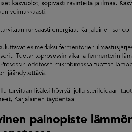
iset kasvuolot, sopivasti ravinteita ja ilmaa. Kas
aan voimakkaasti.
tarvitaan runsaasti energiaa, Karjalainen sanoo.
uluttavat esimerkiksi fermentorien ilmastusjärj
orit. Tuotantoprosessin aikana fermentorin läm
 Prosessin edetessä mikrobimassa tuottaa lämpö
 on jäähdytettävä.
la tarvitaan lisäksi höyryä, jolla steriloidaan tuot
neet, Karjalainen täydentää.
yinen painopiste lämmö