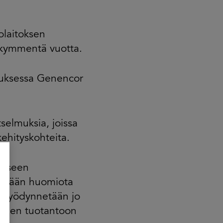
olaitoksen
ikymmentä vuotta.
muksessa Genencor
selmuksia, joissa
ehityskohteita.
amiseen
ttämään huomiota
 hyödynnetään jo
veden tuotantoon