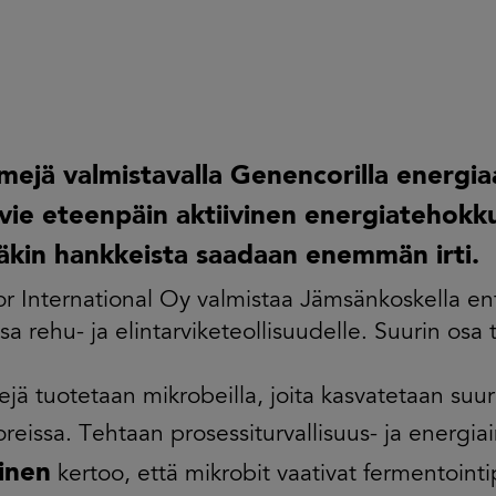
mejä valmistavalla Genencorilla energia
 vie eteenpäin aktiivinen energiatehokku
täkin hankkeista saadaan enemmän irti.
 International Oy valmistaa Jämsänkoskella e
sa rehu- ja elintarviketeollisuudelle. Suurin os
jä tuotetaan mikrobeilla, joita kasvatetaan suuris
reissa. Tehtaan prosessiturvallisuus- ja energia
ainen
kertoo, että mikrobit vaativat fermentointi