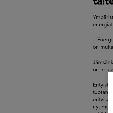
talt
Ympärist
energiat
– Energ
on mukan
Jämsänko
on nouss
Erityist
tuotanto
erityis
nyt muu