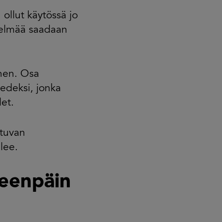
llut käytössä jo
stelmää saadaan
nen. Osa
vedeksi, jonka
et.
ltuvan
lee.
teenpäin