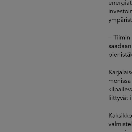
energiat
investoi
ympärist
– Tiimin
saadaan 
pienistä
Karjalai
monissa 
kilpaile
liittyvät
Kaksikko
valmiste