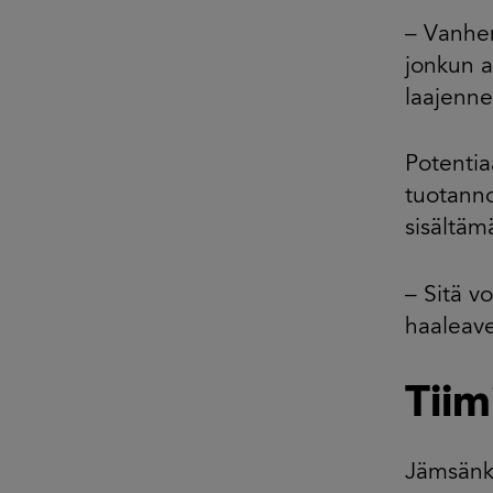
– Vanhem
jonkun a
laajenne
Potenti
tuotanno
sisältäm
– Sitä v
haaleave
Tiim
Jämsänko