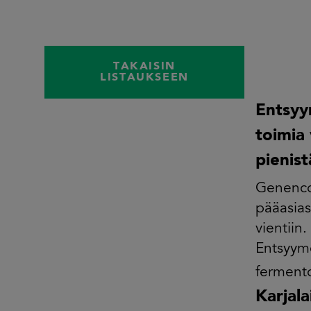
TAKAISIN
LISTAUKSEEN
Entsyy
toimia
pienis
Genencor
pääasias
vientiin.
Entsyyme
fermento
Karjal