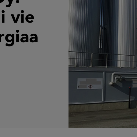
i vie
rgiaa