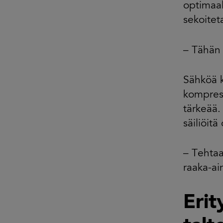
optimaal
sekoitet
– Tähän 
Sähköä k
kompress
tärkeää.
säiliöitä
– Tehtaal
raaka-ai
Erit