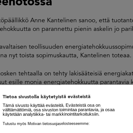
eenotossa
öpäällikkö Anne Kantelinen sanoo, että tuotant
ehokkuutta on parannettu pienin askelin jo par
iavaltaisen teollisuuden energiatehokkuussopi
a nyt toista sopimuskautta, Kantelinen toteaa.
sken tehtaalla on tehty lakisääteisiä energiakat
ut esille monia energiatehokkuutta parantavia k
Tietoa sivustolla käytetyistä evästeistä
ä painoa on laitettu lämmön talteenoton tehost
Tämä sivusto käyttää evästeitä. Evästeistä osa on
prosessin eri vaiheissa. Jatkossa tullaan kiinni
välttämättömiä, osa sivuston toimintaa parantavia, ja osaa
käytetään analytiikka- tai markkinointitarkoituksiin.
esti hukkalämmön hyödyntämiseen. Hukkalämpöä
Tutustu myös Motivan tietosuojaselosteeseemme:
n muassa kiinteistön lämmitykseen, lämpimän 