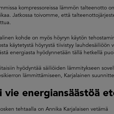
missa kompressoreissa lämmön talteenotto on o
ikaa. Jatkossa toivomme, että talteenottojärje
ttua.
aalinen kohde on myös höyryn käytön tehostami
sta käytetystä höyrystä tiivistyy lauhdesäiliöön 
ästä energiasta hyödynnetään tällä hetkellä puol
oitaisiin hyödyntää säiliöiden lämmitykseen sove
sikierron lämmittämiseen, Karjalainen suunnitte
i vie energiansäästöä e
sken tehtaalla on Annika Karjalaisen vetämä