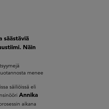
a säästäviä
ustiimi. Näin
ntsyymejä
a tuotannosta menee
sa säiliöissä eli
Annika
insinööri
prosessin aikana