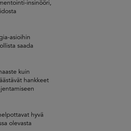
entointi-insinööri,
pidosta
ia-asioihin
ollista saada
haaste kuin
 säästävät hankkeet
aajentamiseen
helpottavat hyvä
ssa olevasta