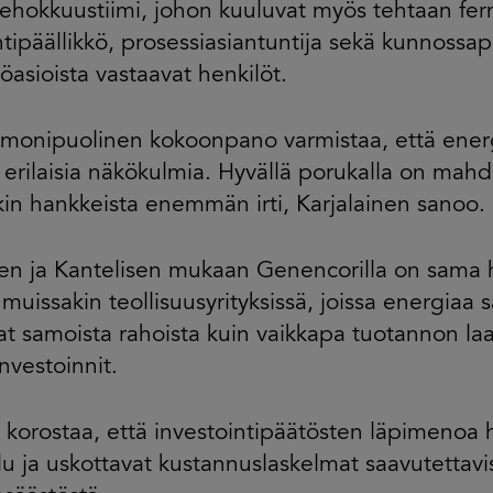
ehokkuustiimi, johon kuuluvat myös tehtaan ferm
ntipäällikkö, prosessiasiantuntija sekä kunnossa
öasioista vastaavat henkilöt.
 monipuolinen kokoonpano varmistaa, että energ
erilaisia näkökulmia. Hyvällä porukalla on mahd
kin hankkeista enemmän irti, Karjalainen sanoo.
sen ja Kantelisen mukaan Genencorilla on sama 
muissakin teollisuusyrityksissä, joissa energiaa
vat samoista rahoista kuin vaikkapa tuotannon l
 investoinnit.
 korostaa, että investointipäätösten läpimenoa 
lu ja uskottavat kustannuslaskelmat saavutettavi