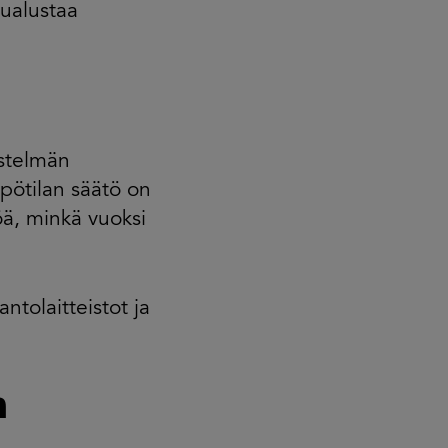
vualustaa
estelmän
pötilan säätö on
ä, minkä vuoksi
antolaitteistot ja
n