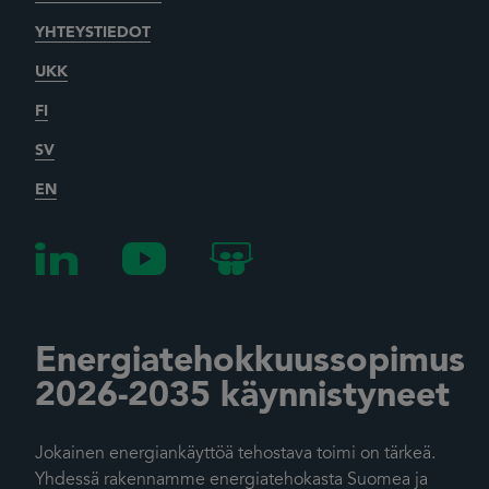
YHTEYSTIEDOT
UKK
FI
SV
EN
Energiatehokkuussopimus
2026-2035 käynnistyneet
Jokainen energiankäyttöä tehostava toimi on tärkeä.
Yhdessä rakennamme energiatehokasta Suomea ja