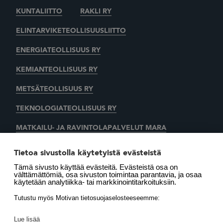
KUNTALIITTO
RAKLI RY
ELINTARVIKETEOLLISUUSLIITTO
ENERGIATEOLLISUUS RY
KEMIANTEOLLISUUS RY
METSÄTEOLLISUUS RY
TEKNOLOGIATEOLLISUUS RY
MATKAILU- JA RAVINTOLAPALVELUT MARA
KAUPAN LIITTO
AUTOALAN KESKUSLIITTO RY
Tietoa sivustolla käytetyistä evästeistä
Tämä sivusto käyttää evästeitä. Evästeistä osa on
SUOMEN LÄMMITYSTIETO OY
välttämättömiä, osa sivuston toimintaa parantavia, ja osaa
käytetään analytiikka- tai markkinointitarkoituksiin.
LÄMMITYSENERGIA YHDISTYS RY
MOTIVA OY
Tutustu myös Motivan tietosuojaselosteeseemme:
Lue lisää