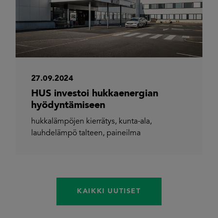
27.09.2024
HUS investoi hukkaenergian
hyödyntämiseen
hukkalämpöjen kierrätys
,
kunta-ala
,
lauhdelämpö talteen
,
paineilma
KAIKKI UUTISET