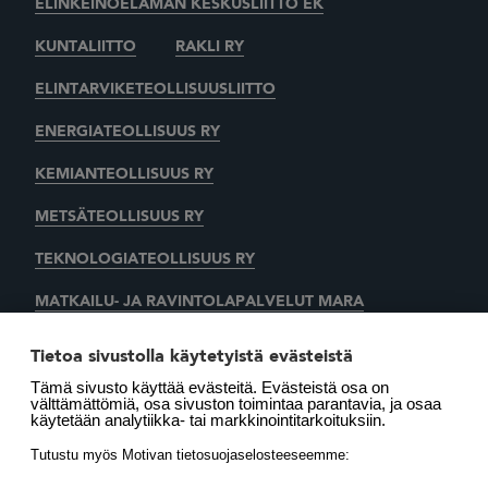
ELINKEINOELÄMÄN KESKUSLIITTO EK
KUNTALIITTO
RAKLI RY
ELINTARVIKETEOLLISUUSLIITTO
ENERGIATEOLLISUUS RY
KEMIANTEOLLISUUS RY
METSÄTEOLLISUUS RY
TEKNOLOGIATEOLLISUUS RY
MATKAILU- JA RAVINTOLAPALVELUT MARA
KAUPAN LIITTO
AUTOALAN KESKUSLIITTO RY
Tietoa sivustolla käytetyistä evästeistä
Tämä sivusto käyttää evästeitä. Evästeistä osa on
SUOMEN LÄMMITYSTIETO OY
välttämättömiä, osa sivuston toimintaa parantavia, ja osaa
käytetään analytiikka- tai markkinointitarkoituksiin.
LÄMMITYSENERGIA YHDISTYS RY
MOTIVA OY
Tutustu myös Motivan tietosuojaselosteeseemme: