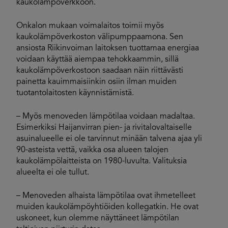
kaukolämpöverkkoon.
Onkalon mukaan voimalaitos toimii myös
kaukolämpöverkoston välipumppaamona. Sen
ansiosta Riikinvoiman laitoksen tuottamaa energiaa
voidaan käyttää aiempaa tehokkaammin, sillä
kaukolämpöverkostoon saadaan näin riittävästi
painetta kauimmaisiinkin osiin ilman muiden
tuotantolaitosten käynnistämistä.
– Myös menoveden lämpötilaa voidaan madaltaa.
Esimerkiksi Haijanvirran pien- ja rivitalovaltaiselle
asuinalueelle ei ole tarvinnut minään talvena ajaa yli
90-asteista vettä, vaikka osa alueen talojen
kaukolämpölaitteista on 1980-luvulta. Valituksia
alueelta ei ole tullut.
– Menoveden alhaista lämpötilaa ovat ihmetelleet
muiden kaukolämpöyhtiöiden kollegatkin. He ovat
uskoneet, kun olemme näyttäneet lämpötilan