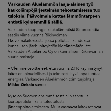
Varkauden Aluelämmön laaja-alainen työ
kaukolämpöjärjestelmän tehostamisessa tuo
tuloksia. Päävoimala kattaa lämmöntarpeen
entistä kylmemmillä säillä.
Varkauden kaupungin kaukolämmöstä 85 prosenttia
saatiin viime vuonna Riikinvoiman
Ekovoimalaitoksesta, jossa poltetaan kahdeksan
kunnallisen jätehuoltoyhtiön kierrättämätön jäte.
Varkauden Aluelämpö Oy on kunnallisen Riikinvoiman
suurin omistaja.
– Olemme osoittaneet, että vuonna 2016 käynnistynyt
laitos on taloudellisesti ja teknisesti hyvä tapa tuottaa
energiaa, Varkauden Aluelämmön toimitusjohtaja
Mikko Onkalo
sanoo.
Kyse on Suomen ensimmäisestä niin sanotulla
kiertopetitekniikalla toteutetusta
jätteenpolttolaitoksesta. Muut vastaavat laitokset ovat