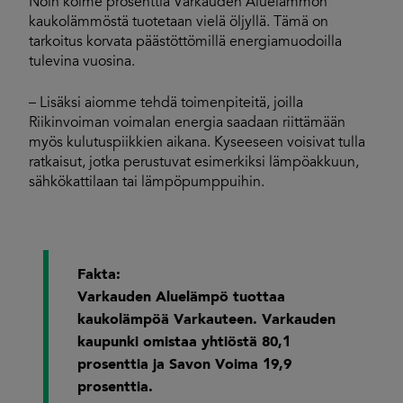
Noin kolme prosenttia Varkauden Aluelämmön
kaukolämmöstä tuotetaan vielä öljyllä. Tämä on
tarkoitus korvata päästöttömillä energiamuodoilla
tulevina vuosina.
– Lisäksi aiomme tehdä toimenpiteitä, joilla
Riikinvoiman voimalan energia saadaan riittämään
myös kulutuspiikkien aikana. Kyseeseen voisivat tulla
ratkaisut, jotka perustuvat esimerkiksi lämpöakkuun,
sähkökattilaan tai lämpöpumppuihin.
Fakta:
Varkauden Aluelämpö tuottaa
kaukolämpöä Varkauteen. Varkauden
kaupunki omistaa yhtiöstä 80,1
prosenttia ja Savon Voima 19,9
prosenttia.