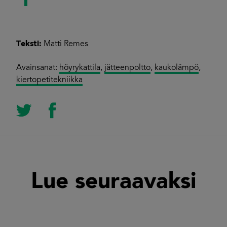
Teksti:
Matti Remes
Avainsanat:
höyrykattila
,
jätteenpoltto
,
kaukolämpö
,
kiertopetitekniikka
Lue seuraavaksi