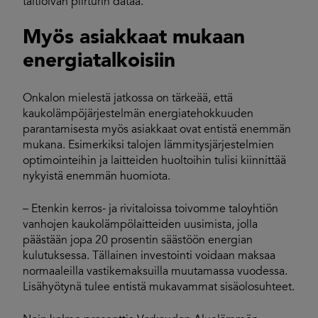
taltioivan piirturin dataa.
Myös asiakkaat mukaan
energiatalkoisiin
Onkalon mielestä jatkossa on tärkeää, että
kaukolämpöjärjestelmän energiatehokkuuden
parantamisesta myös asiakkaat ovat entistä enemmän
mukana. Esimerkiksi talojen lämmitysjärjestelmien
optimointeihin ja laitteiden huoltoihin tulisi kiinnittää
nykyistä enemmän huomiota.
– Etenkin kerros- ja rivitaloissa toivomme taloyhtiön
vanhojen kaukolämpölaitteiden uusimista, jolla
päästään jopa 20 prosentin säästöön energian
kulutuksessa. Tällainen investointi voidaan maksaa
normaaleilla vastikemaksuilla muutamassa vuodessa.
Lisähyötynä tulee entistä mukavammat sisäolosuhteet.