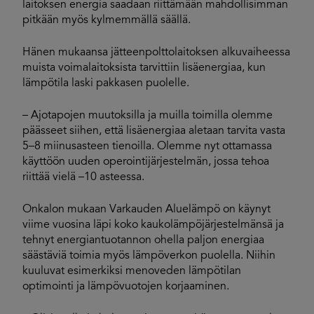
laitoksen energia saadaan riittämään mahdollisimman
pitkään myös kylmemmällä säällä.
Hänen mukaansa jätteenpolttolaitoksen alkuvaiheessa
muista voimalaitoksista tarvittiin lisäenergiaa, kun
lämpötila laski pakkasen puolelle.
– Ajotapojen muutoksilla ja muilla toimilla olemme
päässeet siihen, että lisäenergiaa aletaan tarvita vasta
5–8 miinusasteen tienoilla. Olemme nyt ottamassa
käyttöön uuden operointijärjestelmän, jossa tehoa
riittää vielä –10 asteessa.
Onkalon mukaan Varkauden Aluelämpö on käynyt
viime vuosina läpi koko kaukolämpöjärjestelmänsä ja
tehnyt energiantuotannon ohella paljon energiaa
säästäviä toimia myös lämpöverkon puolella. Niihin
kuuluvat esimerkiksi menoveden lämpötilan
optimointi ja lämpövuotojen korjaaminen.