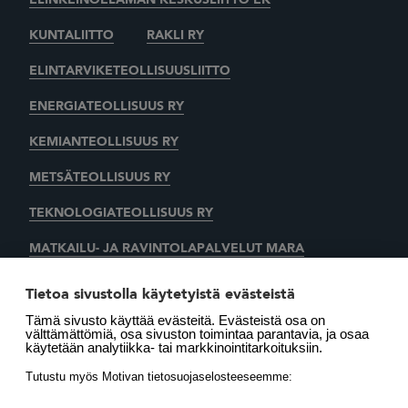
KUNTALIITTO
RAKLI RY
ELINTARVIKETEOLLISUUSLIITTO
ENERGIATEOLLISUUS RY
KEMIANTEOLLISUUS RY
METSÄTEOLLISUUS RY
TEKNOLOGIATEOLLISUUS RY
MATKAILU- JA RAVINTOLAPALVELUT MARA
KAUPAN LIITTO
AUTOALAN KESKUSLIITTO RY
Tietoa sivustolla käytetyistä evästeistä
Tämä sivusto käyttää evästeitä. Evästeistä osa on
SUOMEN LÄMMITYSTIETO OY
välttämättömiä, osa sivuston toimintaa parantavia, ja osaa
käytetään analytiikka- tai markkinointitarkoituksiin.
LÄMMITYSENERGIA YHDISTYS RY
MOTIVA OY
Tutustu myös Motivan tietosuojaselosteeseemme: