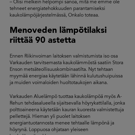
– Olisi melkein helpompi sanoa, mitä me emme ole
tehneet energiatehokkuuden parantamiseksi
kaukolämpöjärjestelmässä, Onkalo toteaa.
Menoveden lämpötilaksi
riittää 90 astetta
Ennen Riikinvoiman laitoksen valmistumista iso osa
Varkauden tarvitsemasta kaukolämmöstä saatiin Stora
Enson metsäteollisuuskombinaatilta. Nyt tehtaan
myymää energiaa käytetään lähinnä kulutushuipuissa
ja muiden voimaloiden huoltotaukojen aikana.
Varkauden Aluelämpö tuottaa kaukolämpöä myös A-
Rehun tehdasalueella sijaitsevalla höyrykattilalla, jonka
polttoaineena käytetään kauran kuoresta valmistettuja
pellettejä. Hieman yli puolet laitoksen
energiantuotannosta menee tehtaalle lämpönä ja
höyrynä. Loppuosa ohjataan yleiseen