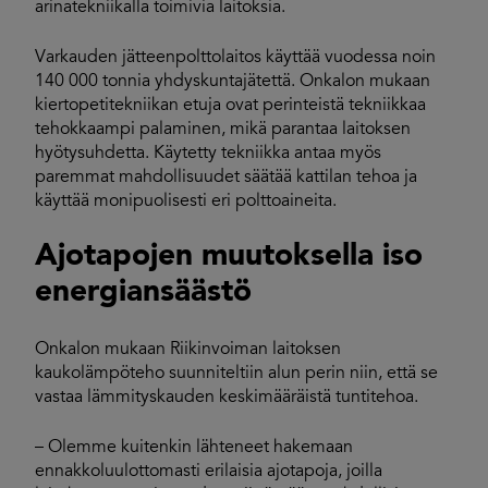
arinatekniikalla toimivia laitoksia.
Varkauden jätteenpolttolaitos käyttää vuodessa noin
140 000 tonnia yhdyskuntajätettä. Onkalon mukaan
kiertopetitekniikan etuja ovat perinteistä tekniikkaa
tehokkaampi palaminen, mikä parantaa laitoksen
hyötysuhdetta. Käytetty tekniikka antaa myös
paremmat mahdollisuudet säätää kattilan tehoa ja
käyttää monipuolisesti eri polttoaineita.
Ajotapojen muutoksella iso
energiansäästö
Onkalon mukaan Riikinvoiman laitoksen
kaukolämpöteho suunniteltiin alun perin niin, että se
vastaa lämmityskauden keskimääräistä tuntitehoa.
– Olemme kuitenkin lähteneet hakemaan
ennakkoluulottomasti erilaisia ajotapoja, joilla