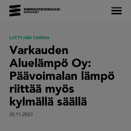
Skip
to
content
Energiatehokkuussopimukset 2017–2025
Suomalaista energiatehokkuutta.
LIITTYJÄN TARINA
Varkauden
Aluelämpö Oy:
Päävoimalan lämpö
riittää myös
kylmällä säällä
20.11.2023