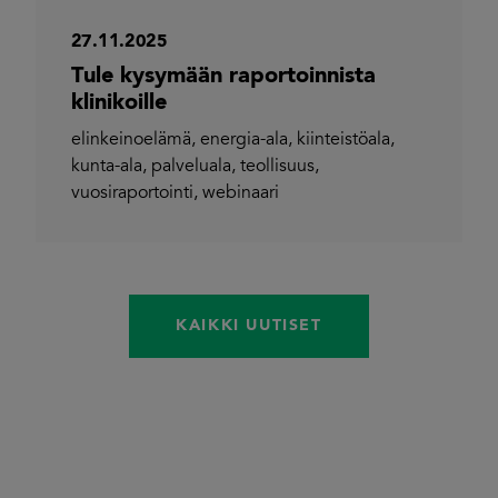
27.11.2025
Tule kysymään raportoinnista
klinikoille
elinkeinoelämä
,
energia-ala
,
kiinteistöala
,
kunta-ala
,
palveluala
,
teollisuus
,
vuosiraportointi
,
webinaari
KAIKKI UUTISET