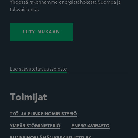
Yhdessä rakennamme energiatehokasta Suomea ja
tulevaisuutta.
LIITY MUKAAN
Lue saavutettavuusseloste
Toimijat
TYÖ- JA ELINKEINOMINISTERIÖ
YMPÄRISTÖMINISTERIÖ
ENERGIAVIRASTO
ELINKEINOELÄMÄN KESKUSLIITTO EK