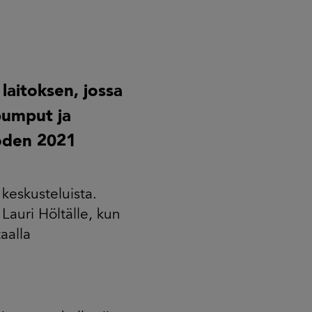
aitoksen, jossa
pumput ja
uoden 2021
 keskusteluista.
Lauri Höltälle, kun
aalla