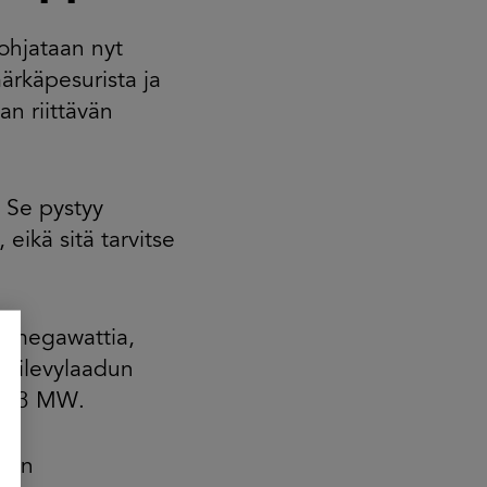
ohjataan nyt
märkäpesurista ja
n riittävän
. Se pystyy
ikä sitä tarvitse
n megawattia,
psilevylaadun
in 3 MW.
löin