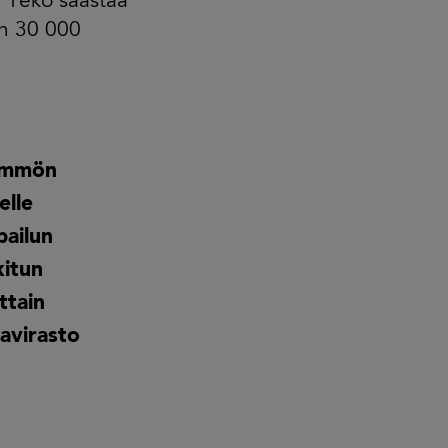
. Teko säästää
in 30 000
lämmön
elle
pailun
kitun
ttain
iavirasto