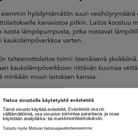
 aiemmin hyödyntämätön suuri vesihöyrymäärä 
ttolaitokselle kanavistoa pitkin. Laitos koostuu 
 isosta lämpöpumpusta, jotka nostavat lämpötila
i kaukolämpöverkkoa varten.
 talteenottolaitos toimii itsenäisenä yksikkönä
an kaukolämpöverkkoon riittävän kuumaa vettä, e
ää minkään muun laitoksen kanssa.
mukaan laitoksen huipputeho on noin kahdeksa
Tietoa sivustolla käytetyistä evästeistä
lloinenkin teho vaihtelee tuotannossa olevan ki
Tämä sivusto käyttää evästeitä. Evästeistä osa on
 Lämpöpumppujen lämpöteho on yhteensä no
välttämättömiä, osa sivuston toimintaa parantavia, ja osaa
käytetään analytiikka- tai markkinointitarkoituksiin.
Tutustu myös Motivan tietosuojaselosteeseemme:
ppuna kipsilevyn tuotanto on pysähdyksissä. Täl