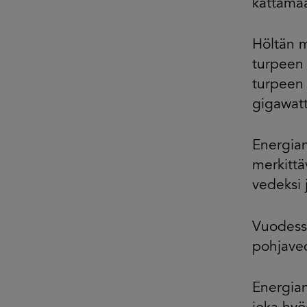
kattama
Höltän 
turpeen 
turpeen 
gigawatt
Energian
merkittä
vedeksi 
Vuodessa
pohjaved
Energian