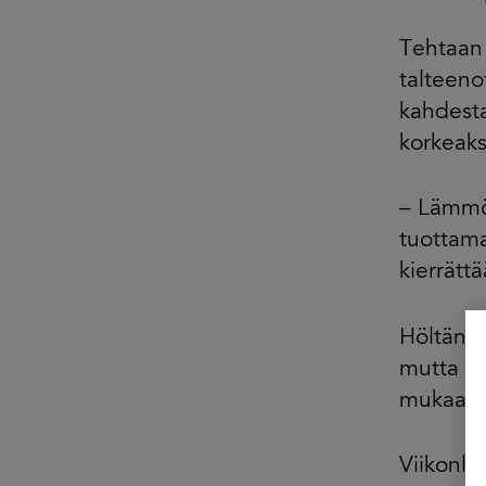
Tehtaan
talteeno
kahdesta
korkeaks
– Lämmön
tuottama
kierrätt
Höltän 
mutta ku
mukaan.
Viikonlo