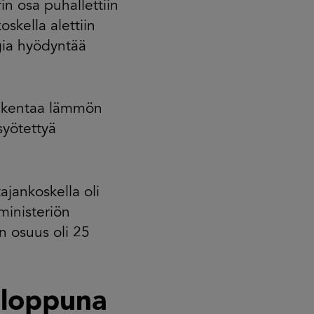
in osa puhallettiin
skella alettiin
rgia hyödyntää
rakentaa lämmön
syötettyä
jankoskella oli
ministeriön
n osuus oli 25
nloppuna