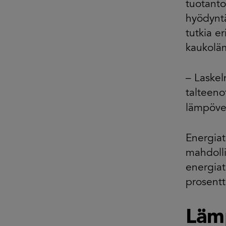
tuotanto
hyödyntä
tutkia e
kaukolä
– Laskel
talteeno
lämpöve
Energiat
mahdolli
energiat
prosentt
Läm