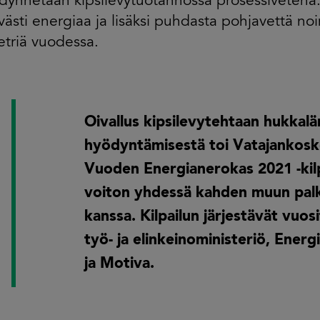
dynnetään kipsilevytuotannossa prosessivetenä
västi energiaa ja lisäksi puhdasta pohjavettä no
triä vuodessa.
Oivallus kipsilevytehtaan hukka
hyödyntämisestä toi Vatajankosk
Vuoden Energianerokas 2021 -kil
voiton yhdessä kahden muun pal
kanssa. Kilpailun järjestävät vuosi
työ- ja elinkeinoministeriö, Energ
ja Motiva.