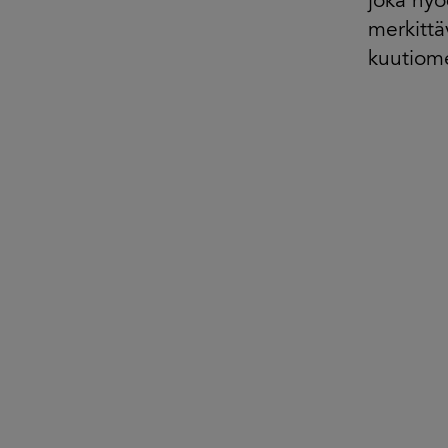
joka hyö
merkittä
kuutiome