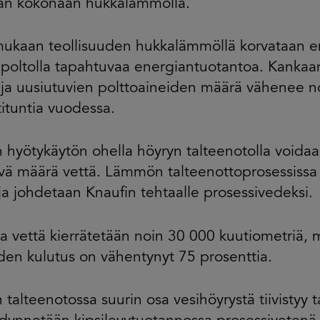
an kokonaan hukkalämmöllä.
mukaan teollisuuden hukkalämmöllä korvataan 
poltolla tapahtuvaa energiantuotantoa. Kankaan
ja uusiutuvien polttoaineiden määrä vähenee 
ituntia vuodessa.
 hyötykäytön ohella höyryn talteenotolla voida
vä määrä vettä. Lämmön talteenottoprosessissa h
ja johdetaan Knaufin tehtaalle prosessivedeksi.
 vettä kierrätetään noin 30 000 kuutiometriä, 
en kulutus on vähentynyt 75 prosenttia.
 talteenotossa suurin osa vesihöyrystä tiivistyy t