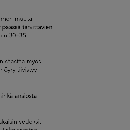
ennen muuta
päässä tarvittavien
noin 30–35
an säästää myös
öyry tiivistyy
minkä ansiosta
akaisin vedeksi,