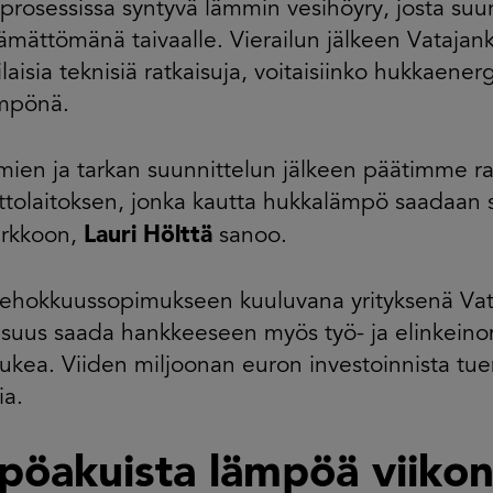
prosessissa syntyvä lämmin vesihöyry, josta suur
mättömänä taivaalle. Vierailun jälkeen Vatajanko
rilaisia teknisiä ratkaisuja, voitaisiinko hukkaene
mpönä.
mien ja tarkan suunnittelun jälkeen päätimme 
ttolaitoksen, jonka kautta hukkalämpö saadaan 
Lauri Hölttä
rkkoon,
sanoo.
ehokkuussopimukseen kuuluvana yrityksenä Vata
suus saada hankkeeseen myös työ- ja elinkeino
ukea. Viiden miljoonan euron investoinnista tue
ia.
pöakuista lämpöä viiko