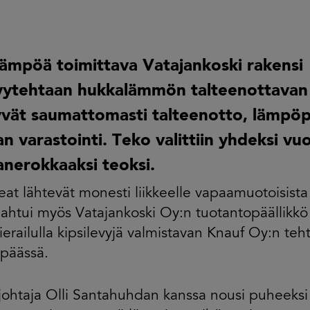
ämpöä toimittava Vatajankoski rakensi
evytehtaan hukkalämmön talteenottavan l
yvät saumattomasti talteenotto, lämpö
n varastointi. Teko valittiin yhdeksi v
anerokkaaksi teoksi.
eat lähtevät monesti liikkeelle vapaamuotoisista
ahtui myös Vatajankoski Oy:n tuotantopäällikkö 
vierailulla kipsilevyjä valmistavan Knauf Oy:n teht
päässä.
ohtaja Olli Santahuhdan kanssa nousi puheeksi