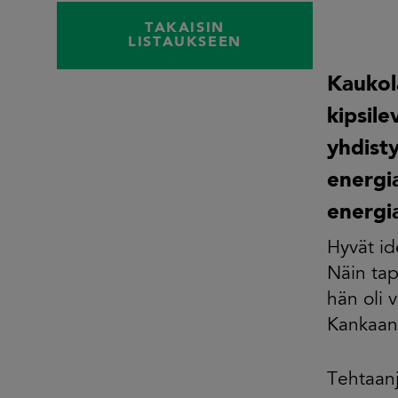
TAKAISIN
LISTAUKSEEN
Kaukol
kipsil
yhdist
energia
energi
Hyvät id
Näin tap
hän oli 
Kankaan
Tehtaanj