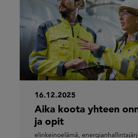
16.12.2025
Aika koota yhteen onn
ja opit
elinkeinoelämä
,
energianhallintajär