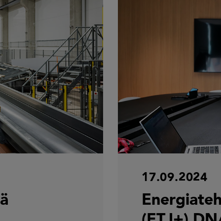
17.09.2024
ää
Energiate
(ETJ+) DNA