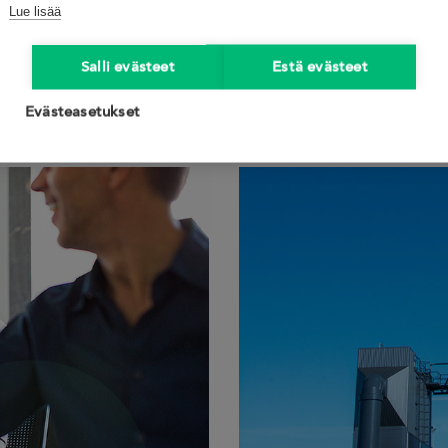
käytännön 
Lue lisää
energianhallintaj
Salli evästeet
Estä evästeet
Evästeasetukset