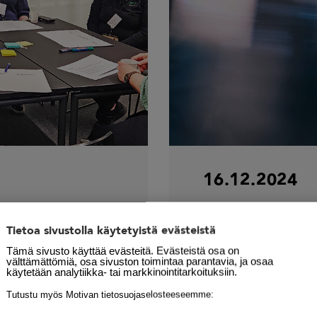
16.12.2024
Yritykset 
Tietoa sivustolla käytetyistä evästeistä
hön
energianha
Tämä sivusto käyttää evästeitä. Evästeistä osa on
välttämättömiä, osa sivuston toimintaa parantavia, ja osaa
kehittämise
ISO 50001
,
käytetään analytiikka- tai markkinointitarkoituksiin.
yhteisillä 
Tutustu myös Motivan tietosuojaselosteeseemme: