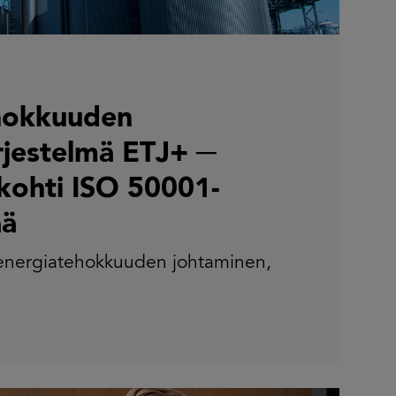
hokkuuden
rjestelmä ETJ+ ─
kohti ISO 50001-
ää
energiatehokkuuden johtaminen
,