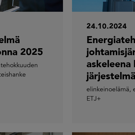
24.10.2024
telmä
Energiate
uonna 2025
johtamisjä
askeleena 
atehokkuuden
teishanke
järjestelm
elinkeinoelämä
,
ETJ+