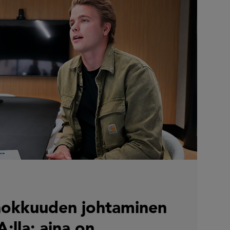
hokkuuden johtaminen
:lla: aina on