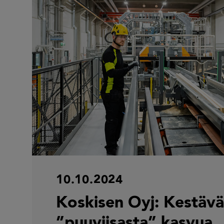
10.10.2024
Koskisen Oyj: Kestäv
”puuviisasta” kasvua