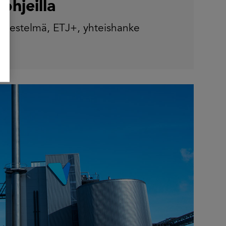
ohjeilla
ärjestelmä
,
ETJ+
,
yhteishanke