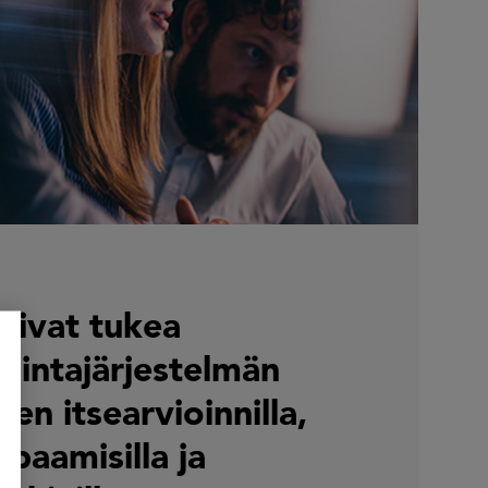
saivat tukea
llintajärjestelmän
en itsearvioinnilla,
tapaamisilla ja