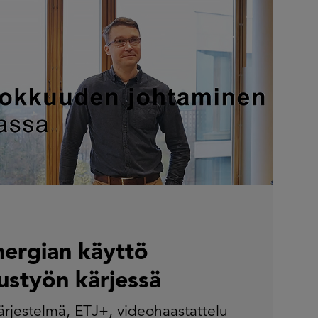
ergian käyttö
uustyön kärjessä
ärjestelmä
,
ETJ+
,
videohaastattelu