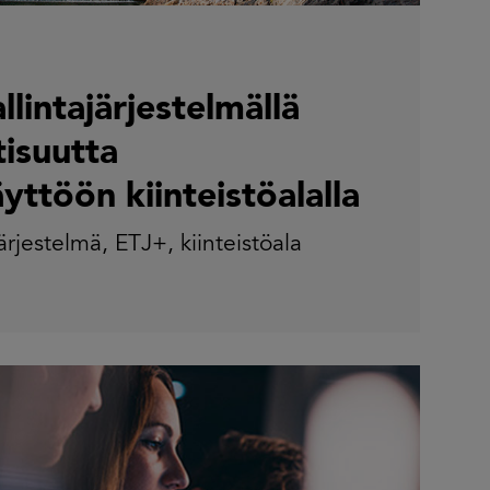
lintajärjestelmällä
isuutta
yttöön kiinteistöalalla
ärjestelmä
,
ETJ+
,
kiinteistöala