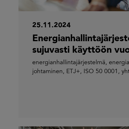
25.11.2024
Energianhallintajärjes
sujuvasti käyttöön​ v
energianhallintajärjestelmä
,
energi
johtaminen
,
ETJ+
,
ISO 50 0001
,
yh