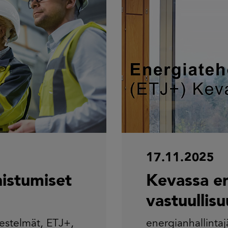
17.11.2025
istumiset
Kevassa en
vastuullis
jestelmät
,
ETJ+
,
energianhallintaj