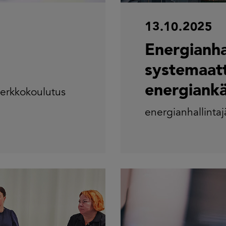
13.10.2025
Energianhal
systemaatt
energiankä
erkkokoulutus
energianhallintaj