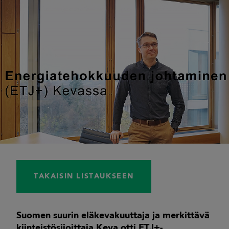
TAKAISIN LISTAUKSEEN
Suomen suurin eläkevakuuttaja ja merkittävä
kiinteistösijoittaja Keva otti ETJ+-