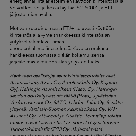
energianhallintajärjestelmien käyttöön kiinteistöalalla.
Velvoitteet voi jatkossa täyttää ISO 50001 ja ETJ+ -
järjestelmien avulla.
Motivan koordinoimassa ETJ+ sujuvasti käyttöön
kiinteistöalalla -yhteishankkeessa kiinteistöalan
yritykset rakentavat omaa
energianhallintajärjestelmää. Keva on mukana
hankkeessa tuomassa pitkän kokemuksensa
järjestelmästä muiden alan yritysten tueksi.
Hankkeen osallistujia asuinkiinteistöpuolelta ovat
Asuntosäätiö, Avara Oy, AmplusKodit Oy, Kojamo
Oyj, Helsingin Asumisoikeus (Haso) Oy, Helsingin
seudun opiskelija-asuntosäätiö (Hoas), Jyväskylän
Vuokra-asunnot Oy, SATO, Lahden Talot Oy, Sivakka-
yhtymä, Varsinais-Suomen Asumisoikeus Oy, VAV
Asunnot Oy, VTS-kodit ja Y-Säätiö. Toimitilapuolelta
mukana ovat Länsimetro Oy, Sponda Oy ja Suomen
Yliopistokiinteistöt (SYK) Oy. Järjestelmästä