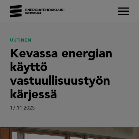
Skip
to
content
Energiatehokkuussopimukset 2017–2025
Suomalaista energiatehokkuutta.
UUTINEN
Kevassa energian
käyttö
vastuullisuustyön
kärjessä
17.11.2025