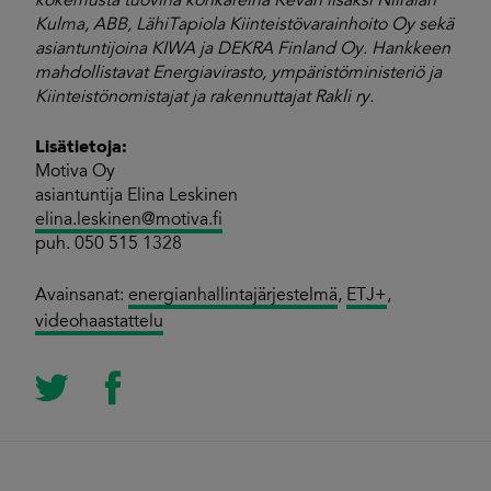
kokemusta tuovina konkareina Kevan lisäksi Niiralan
Kulma, ABB, LähiTapiola Kiinteistövarainhoito Oy sekä
asiantuntijoina KIWA ja DEKRA Finland Oy. Hankkeen
mahdollistavat Energiavirasto, ympäristöministeriö ja
Kiinteistönomistajat ja rakennuttajat Rakli ry.
Lisätietoja:
Motiva Oy
asiantuntija Elina Leskinen
elina.leskinen@motiva.fi
puh. 050 515 1328
Avainsanat:
energianhallintajärjestelmä
,
ETJ+
,
videohaastattelu