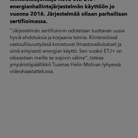
energianhallintajärjestelmän käyttöön jo
vuonna 2016. Järjestelmää ollaan parhaillaan
sertifioimassa.
”Järjestelmän sertifioinnin odotetaan tuottavan uusia
hyviä ehdotuksia ja korjaavia toimia. Kiinteistöissä
vastuullisuustyössä korostuvat ilmastovaikutukset ja
siinä erityisesti energian käyttö. Sen vuoksi ETJ+ on
oikeastaan meille se sopivin väline”, toteaa
ympäristöpäällikkö Tuomas Helin Motivan lyhyessä
videohaastattelussa.