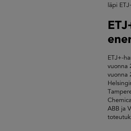
läpi ETJ
ETJ
ene
ETJ+-han
vuonna 2
vuonna 2
Helsing
Tampere
Chemical
ABB ja V
toteutuk