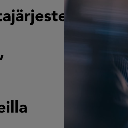
tajärjestelmän
,
illa