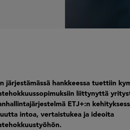
n järjestämässä hankkeessa tuettiin k
tehokkuussopimuksiin liittynyttä yritys
anhallintajärjestelmä ETJ+:n kehitykses
 uutta intoa, vertaistukea ja ideoita
atehokkuustyöhön.