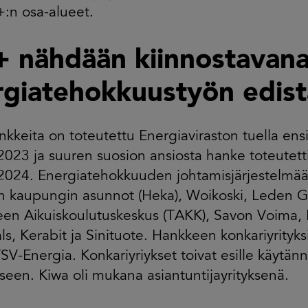
+:n osa-alueet.
+ nähdään kiinnostavana
rgiatehokkuustyön edis
kkeita on toteutettu Energiaviraston tuella en
023 ja suuren suosion ansiosta hanke toteutett
024. Energiatehokkuuden johtamisjärjestelmää 
in kaupungin asunnot (Heka), Woikoski, Leden 
en Aikuiskoulutuskeskus (TAKK), Savon Voima, 
s, Kerabit ja Sinituote. Hankkeen konkariyrityksi
SV-Energia. Konkariyriykset toivat esille käytän
seen. Kiwa oli mukana asiantuntijayrityksenä.