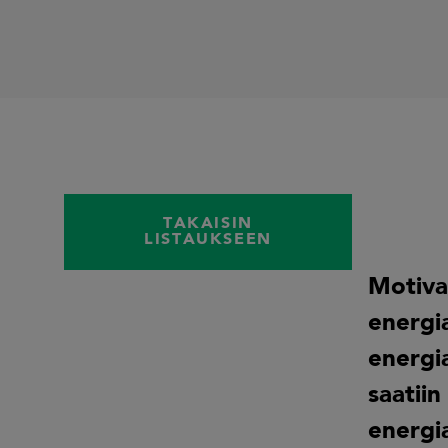
TAKAISIN
LISTAUKSEEN
Motiva
energia
energi
saatiin
energi