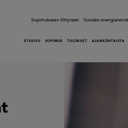
Sopimukseen liittyneet
Vuoden energianero
ETUSIVU
SOPIMUS
TULOKSET
AJANKOHTAISTA
at