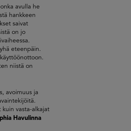
jonka avulla he
istä hankkeen
set saivat
istä on jo
ivaiheessa.
 yhä eteenpäin.
käyttöönottoon.
en niistä on
s, avoimuus ja
vaintekijöitä.
kuin vasta-alkajat
phia Havulinna