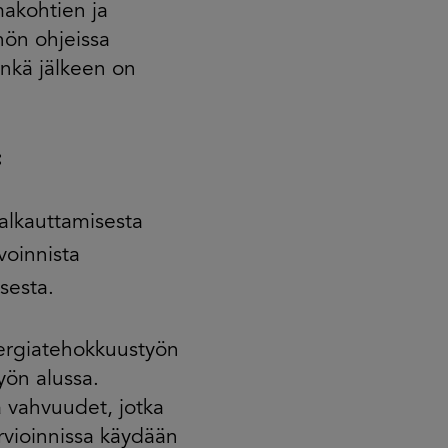
makohtien ja
nön ohjeissa
inkä jälkeen on
:
jalkauttamisesta
voinnista
sesta.
nergiatehokkuustyön
yön alussa.
kä vahvuudet, jotka
rvioinnissa käydään