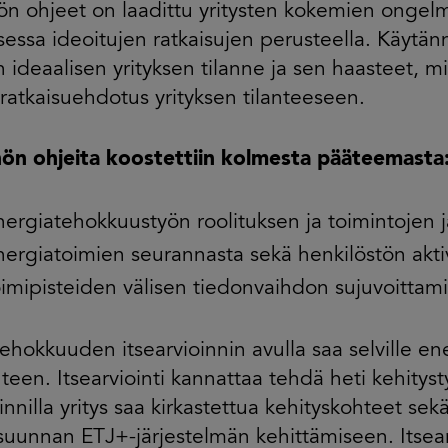
n ohjeet on laadittu yritysten kokemien ongel
essa ideoitujen ratkaisujen perusteella. Käytän
n ideaalisen yrityksen tilanne ja sen haasteet, m
 ratkaisuehdotus yrityksen tilanteeseen.
ön ohjeita koostettiin kolmesta pääteemasta
nergiatehokkuustyön roolituksen ja toimintojen 
nergiatoimien seurannasta sekä henkilöstön akti
oimipisteiden välisen tiedonvaihdon sujuvoittami
ehokkuuden itsearvioinnin avulla saa selville e
nteen. Itsearviointi kannattaa tehdä heti kehityst
oinnilla yritys saa kirkastettua kehityskohteet se
suunnan ETJ+-järjestelmän kehittämiseen. Itsea