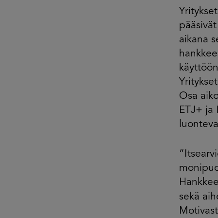
Yritykse
pääsivät
aikana s
hankkees
käyttöön
Yritykse
Osa aiko
ETJ+ ja 
luonteva
”Itsearv
monipuol
Hankkees
sekä aih
Motivast