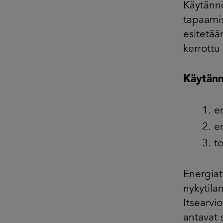
Käytännö
tapaamis
esitetää
kerrottu
Käytänn
e
e
t
Energiat
nykytila
Itsearvi
antavat 