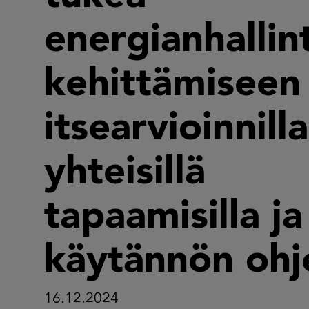
energianhallin
kehittämiseen
itsearvioinnilla
yhteisillä
tapaamisilla ja
käytännön ohje
16.12.2024