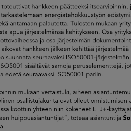
t toteuttivat hankkeen päätteeksi itsearvioinnin, 
 tarkastelemaan energiatehokkuustyön edistym
ekä antamaan palautetta. Tulosten mukaan yrityk
ta apua järjestelmänsä kehitykseen. Osa yrityks
ottovaiheessa ja osa järjestelmän dokumentoint
t aikovat hankkeen jälkeen kehittää järjestelmää
o suunnata seuraavaksi ISO50001-järjestelmän 
ISO5001 sisältävät samoja peruselementtejä, jot
a edetä seuraavaksi ISO50001 pariin.
ioinnin mukaan vertaistuki, aiheen asiantuntemu
inen osallistujakunta ovat olleet onnistumisen a
sa koottiin yhteen niin kokeneet ETJ+-käyttäjät 
So
een huippuasiantuntijat”, toteaa asiantuntija
a.