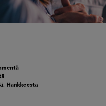
ymmentä
tä
sä. Hankkeesta