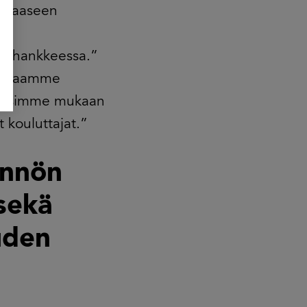
kkaaseen
jä hankkeessa.”
 saamaamme
n pääsimme mukaan
 kouluttajat.”
ännön
sekä
u­den