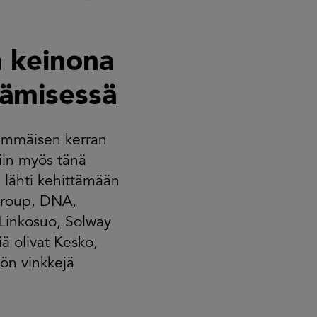
 keinona
tämisessä
simmäisen kerran
iin myös tänä
lähti kehittämään
Group, DNA,
Linkosuo, Solway
ä olivat Kesko,
nön vinkkejä