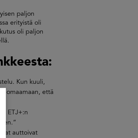
tyisen paljon
a erityistä oli
utus oli paljon
llä.
nkkeesta:
telu. Kun kuuli,
ä huomaamaan, että
kea ETJ+:n
seen.”
nnat auttoivat