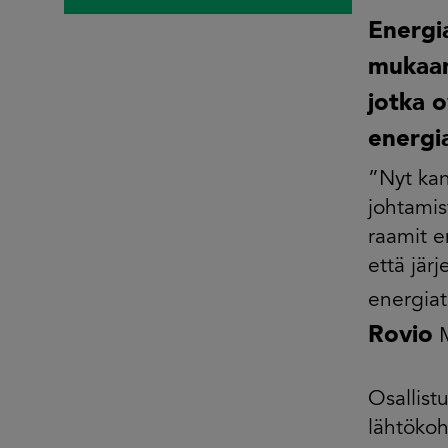
Energi
mukaan
jotka 
energi
”Nyt ka
johtamis
raamit 
että jär
energiat
Rovio
M
Osallist
lähtökoh