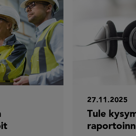
27.11.2025
n
Tule kysy
it
raportoinni