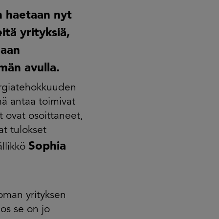
 haetaan nyt
tä yrityksiä,
maan
män avulla.
ergiatehokkuuden
mä antaa toimivat
ovat osoittaneet,
at tulokset
Sophia
llikkö
 oman yrityksen
jos se on jo