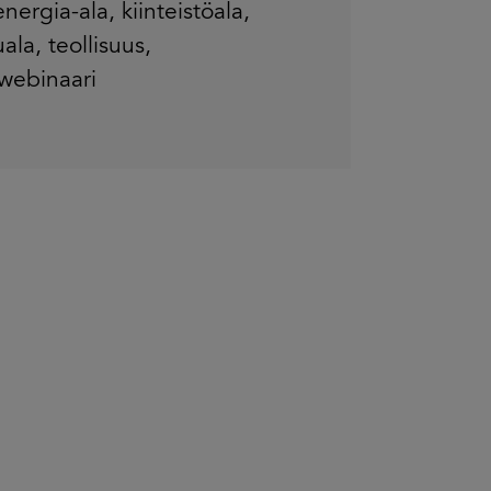
energia-ala
,
kiinteistöala
,
uala
,
teollisuus
,
webinaari