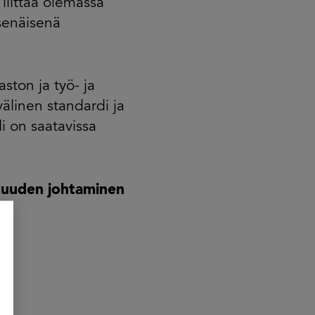
liittää olemassa
tsenäisenä
aston ja työ- ja
älinen standardi ja
di on saatavissa
kkuuden johtaminen