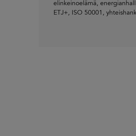
elinkeinoelämä
,
energianhall
ETJ+
,
ISO 50001
,
yhteishan