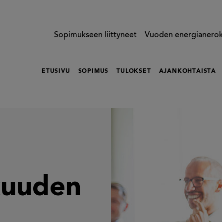
Sopimukseen liittyneet
Vuoden energianero
ETUSIVU
SOPIMUS
TULOKSET
AJANKOHTAISTA
kuuden