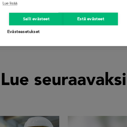
Lue lisää
nat:
energiatehokkuuden johtaminen
,
ETJ+
Salli evästeet
Estä evästeet
Evästeasetukset
Lue seuraavaksi