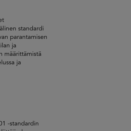
et
älinen standardi
uvan parantamisen
ilan ja
en määrittämistä
lussa ja
01 -standardin