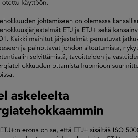
otettu käyttöön.
tehokkuuden johtamiseen on olemassa kansallis
ehokkuusjärjestelmät ETJ ja ETJ+ sekä kansainv
1. Kaikki mainitut järjestelmät perustuvat jatk
eeseen ja painottavat johdon sitoutumista, nykyt
tentiaalin selvittämistä, tavoitteiden ja vastuid
rgiatehokkuuden ottamista huomioon suunnitte
issa.
l askeleelta
rgiatehokkaammin
 ETJ+:n erona on se, että ETJ+ sisältää ISO 500