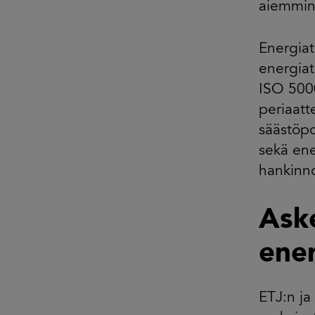
aiemmin 
Energia
energiat
ISO 5000
periaatt
säästöpo
sekä ene
hankinno
Aske
ene
ETJ:n ja