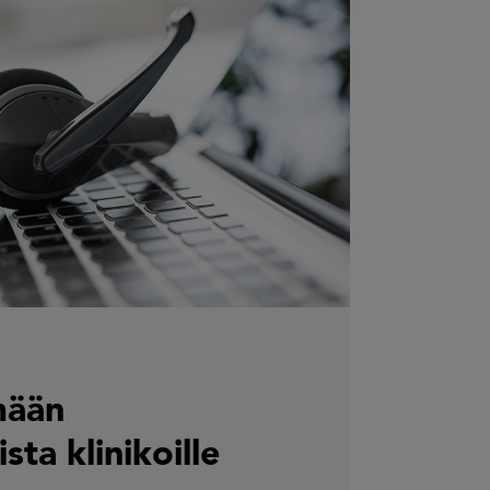
mään
sta klinikoille