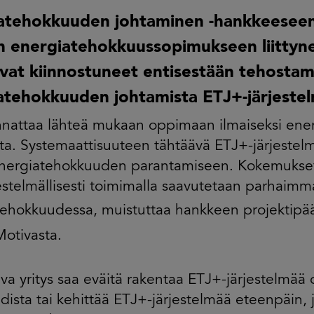
atehokkuuden johtaminen -hankkeeseen
 energiatehokkuussopimukseen liittynei
ovat kiinnostuneet entisestään tehosta
atehokkuuden johtamista ETJ+-järjestel
nnattaa lähteä mukaan oppimaan ilmaiseksi en
ta. Systemaattisuuteen tähtäävä ETJ+-järjestel
energiatehokkuuden parantamiseen. Kokemukset 
jestelmällisesti toimimalla saavutetaan parhaimm
ehokkuudessa, muistuttaa hankkeen projektipää
otivasta.
uva yritys saa eväitä rakentaa ETJ+-järjestelmää
dista tai kehittää ETJ+-järjestelmää eteenpäin, 