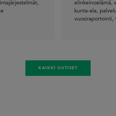
intajärjestelmät
,
elinkeinoelämä
,
ke
kunta-ala
,
palvel
vuosiraportointi
,
KAIKKI UUTISET