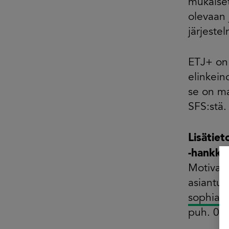
mukaiset
olevaan 
järjeste
ETJ+ on l
elinkein
se on ma
SFS:stä.
Lisätie
-hankke
Motiva 
asiantun
sophia.r
puh. 04