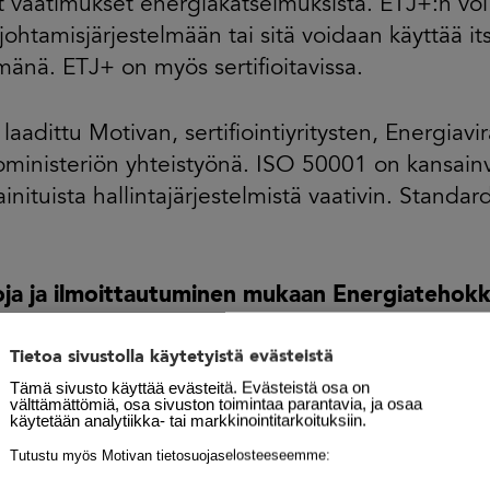
 vaatimukset energiakatselmuksista. ETJ+:n voi 
johtamisjärjestelmään tai sitä voidaan käyttää i
lmänä. ETJ+ on myös sertifioitavissa.
aadittu Motivan, sertifiointiyritysten, Energiavir
oministeriön yhteistyönä. ISO 50001 on kansainv
inituista hallintajärjestelmistä vaativin. Standar
toja ja ilmoittautuminen mukaan Energiateho
eseen:
Tietoa sivustolla käytetyistä evästeistä
Oy
Tämä sivusto käyttää evästeitä. Evästeistä osa on
tija Sophia Rovio
välttämättömiä, osa sivuston toimintaa parantavia, ja osaa
käytetään analytiikka- tai markkinointitarkoituksiin.
ovio@motiva.fi
4 975 5659
Tutustu myös Motivan tietosuojaselosteeseemme: