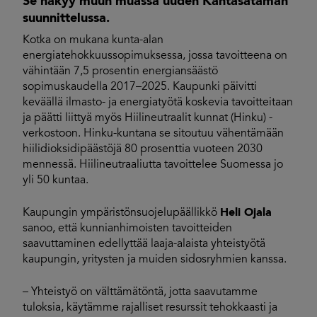
Se näkyy muun muassa uuden Kantasataman
suunnittelussa.
Kotka on mukana kunta-alan
energiatehokkuussopimuksessa, jossa tavoitteena on
vähintään 7,5 prosentin energiansäästö
sopimuskaudella 2017–2025. Kaupunki päivitti
keväällä ilmasto- ja energiatyötä koskevia tavoitteitaan
ja päätti liittyä myös Hiilineutraalit kunnat (Hinku) -
verkostoon. Hinku-kuntana se sitoutuu vähentämään
hiilidioksidipäästöjä 80 prosenttia vuoteen 2030
mennessä. Hiilineutraaliutta tavoittelee Suomessa jo
yli 50 kuntaa.
Kaupungin ympäristönsuojelupäällikkö
Heli Ojala
sanoo, että kunnianhimoisten tavoitteiden
saavuttaminen edellyttää laaja-alaista yhteistyötä
kaupungin, yritysten ja muiden sidosryhmien kanssa.
– Yhteistyö on välttämätöntä, jotta saavutamme
tuloksia, käytämme rajalliset resurssit tehokkaasti ja