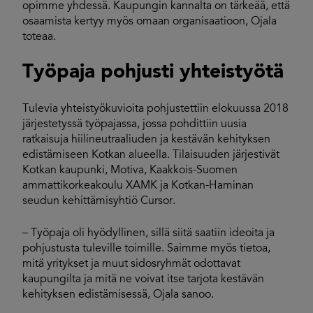
opimme yhdessä. Kaupungin kannalta on tärkeää, että
osaamista kertyy myös omaan organisaatioon, Ojala
toteaa.
Työpaja pohjusti yhteistyötä
Tulevia yhteistyökuvioita pohjustettiin elokuussa 2018
järjestetyssä työpajassa, jossa pohdittiin uusia
ratkaisuja hiilineutraaliuden ja kestävän kehityksen
edistämiseen Kotkan alueella. Tilaisuuden järjestivät
Kotkan kaupunki, Motiva, Kaakkois-Suomen
ammattikorkeakoulu XAMK ja Kotkan-Haminan
seudun kehittämisyhtiö Cursor.
– Työpaja oli hyödyllinen, sillä siitä saatiin ideoita ja
pohjustusta tuleville toimille. Saimme myös tietoa,
mitä yritykset ja muut sidosryhmät odottavat
kaupungilta ja mitä ne voivat itse tarjota kestävän
kehityksen edistämisessä, Ojala sanoo.