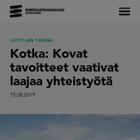
Skip
to
content
Energiatehokkuussopimukset 2017–2025
Suomalaista energiatehokkuutta.
LIITTYJÄN TARINA
Kotka: Kovat
tavoitteet vaativat
laajaa yhteistyötä
15.08.2019