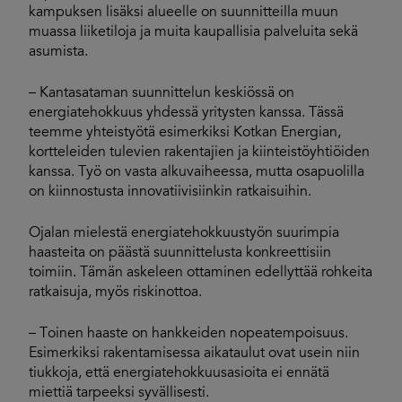
kampuksen lisäksi alueelle on suunnitteilla muun
muassa liiketiloja ja muita kaupallisia palveluita sekä
asumista.
– Kantasataman suunnittelun keskiössä on
energiatehokkuus yhdessä yritysten kanssa. Tässä
teemme yhteistyötä esimerkiksi Kotkan Energian,
kortteleiden tulevien rakentajien ja kiinteistöyhtiöiden
kanssa. Työ on vasta alkuvaiheessa, mutta osapuolilla
on kiinnostusta innovatiivisiinkin ratkaisuihin.
Ojalan mielestä energiatehokkuustyön suurimpia
haasteita on päästä suunnittelusta konkreettisiin
toimiin. Tämän askeleen ottaminen edellyttää rohkeita
ratkaisuja, myös riskinottoa.
– Toinen haaste on hankkeiden nopeatempoisuus.
Esimerkiksi rakentamisessa aikataulut ovat usein niin
tiukkoja, että energiatehokkuusasioita ei ennätä
miettiä tarpeeksi syvällisesti.