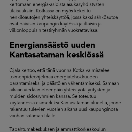
kertomaan energia-asioista asukasyhdistysten
tilaisuuksiin. Kotkassa on myös kokeiltu
henkilöautojen yhteiskäyttöä, jossa kaksi sähköautoa
ovat päivisin kaupungin käytössä ja iltaisin ja
viikonloppuisin testiryhmän vuokrattavissa.
Energiansäästö uuden
Kantasataman keskiössä
Ojala kertoo, että tänä vuonna Kotka valmistelee
toimenpideohjelmaa energiatehokkuuden
parantamiseksi ja päästöjen vähentämiseksi. Samaan
aikaan viedään eteenpäin yhteistyötä yritysten ja
muiden sidosryhmien kanssa. Se toteutuu
käytännössä esimerkiksi Kantasataman alueella, jonne
rakentuu tulevien vuosien aikana uusi kaupunginosa
vanhan sataman tilalle.
Tapahtumakeskuksen ja ammattikorkeakoulun