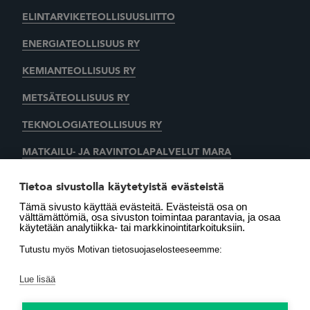
ELINTARVIKETEOLLISUUSLIITTO
ENERGIATEOLLISUUS RY
KEMIANTEOLLISUUS RY
METSÄTEOLLISUUS RY
TEKNOLOGIATEOLLISUUS RY
MATKAILU- JA RAVINTOLAPALVELUT MARA
KAUPAN LIITTO
AUTOALAN KESKUSLIITTO RY
Tietoa sivustolla käytetyistä evästeistä
Tämä sivusto käyttää evästeitä. Evästeistä osa on
SUOMEN LÄMMITYSTIETO OY
välttämättömiä, osa sivuston toimintaa parantavia, ja osaa
käytetään analytiikka- tai markkinointitarkoituksiin.
LÄMMITYSENERGIA YHDISTYS RY
MOTIVA OY
Tutustu myös Motivan tietosuojaselosteeseemme:
Lue lisää