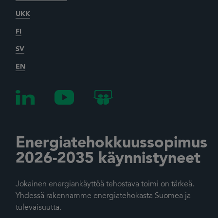
UKK
FI
SV
EN
Energiatehokkuussopimus
2026-2035 käynnistyneet
Jokainen energiankäyttöä tehostava toimi on tärkeä.
Yhdessä rakennamme energiatehokasta Suomea ja
tulevaisuutta.