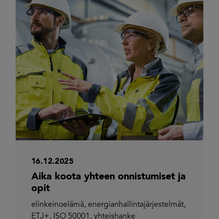
16.12.2025
Aika koota yhteen onnistumiset ja
opit
elinkeinoelämä
,
energianhallintajärjestelmät
,
ETJ+
,
ISO 50001
,
yhteishanke