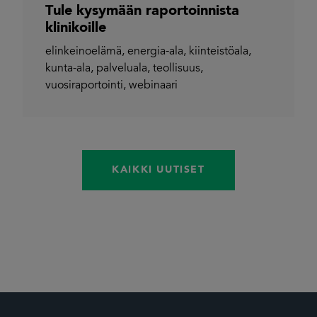
Tule kysymään raportoinnista
klinikoille
elinkeinoelämä
,
energia-ala
,
kiinteistöala
,
kunta-ala
,
palveluala
,
teollisuus
,
vuosiraportointi
,
webinaari
KAIKKI UUTISET