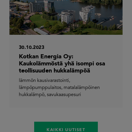
30.10.2023
Kotkan Energia Oy:
Kaukolämmöstä yhä isompi osa
teollisuuden hukkalämpöä
lämmön kausivarastointi
,
lämpöpumppulaitos
,
matalalämpöinen
hukkalämpö
,
savukaasupesuri
KAIKKI UUTISET