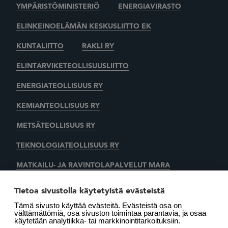
YMPÄRISTÖMINISTERIÖ
ENERGIAVIRASTO
ELINKEINOELÄMÄN KESKUSLIITTO EK
KUNTALIITTO
RAKLI RY
ELINTARVIKETEOLLISUUSLIITTO
ENERGIATEOLLISUUS RY
KEMIANTEOLLISUUS RY
METSÄTEOLLISUUS RY
TEKNOLOGIATEOLLISUUS RY
MATKAILU- JA RAVINTOLAPALVELUT MARA
KAUPAN LIITTO
AUTOALAN KESKUSLIITTO RY
Tietoa sivustolla käytetyistä evästeistä
Tämä sivusto käyttää evästeitä. Evästeistä osa on
SUOMEN LÄMMITYSTIETO OY
välttämättömiä, osa sivuston toimintaa parantavia, ja osaa
käytetään analytiikka- tai markkinointitarkoituksiin.
LÄMMITYSENERGIA YHDISTYS RY
MOTIVA OY