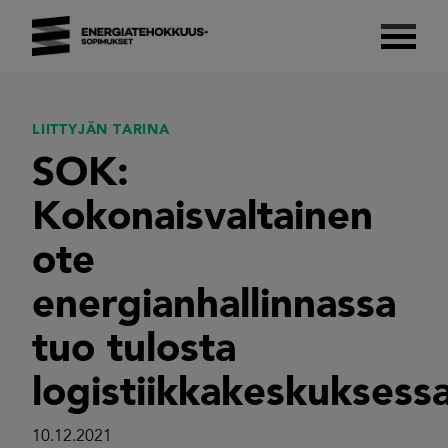
Skip
to
content
Energiatehokkuussopimukset 2017–2025
Suomalaista energiatehokkuutta.
LIITTYJÄN TARINA
SOK:
Kokonaisvaltainen
ote
energianhallinnassa
tuo tulosta
logistiikkakeskuksess
10.12.2021