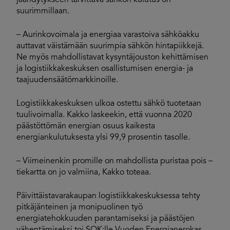
jäähdytykseen tarvittava sähkön kulutus on
suurimmillaan.
– Aurinkovoimala ja energiaa varastoiva sähköakku
auttavat väistämään suurimpia sähkön hintapiikkejä.
Ne myös mahdollistavat kysyntäjouston kehittämisen
ja logistiikkakeskuksen osallistumisen energia- ja
taajuudensäätömarkkinoille.
Logistiikkakeskuksen ulkoa ostettu sähkö tuotetaan
tuulivoimalla. Kakko laskeekin, että vuonna 2020
päästöttömän energian osuus kaikesta
energiankulutuksesta ylsi 99,9 prosentin tasolle.
– Viimeinenkin promille on mahdollista puristaa pois –
tiekartta on jo valmiina, Kakko toteaa.
Päivittäistavarakaupan logistiikkakeskuksessa tehty
pitkäjänteinen ja monipuolinen työ
energiatehokkuuden parantamiseksi ja päästöjen