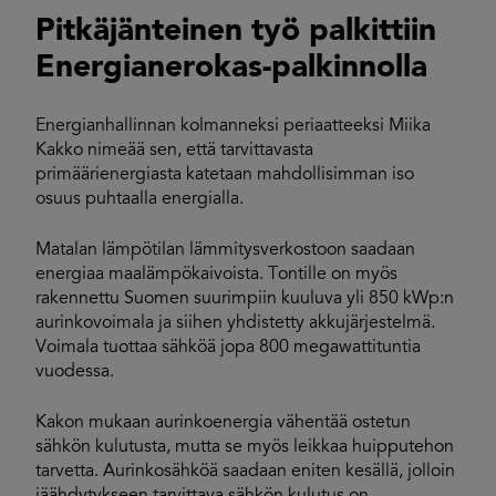
Pitkäjänteinen työ palkittiin
Energianerokas-palkinnolla
Energianhallinnan kolmanneksi periaatteeksi Miika
Kakko nimeää sen, että tarvittavasta
primäärienergiasta katetaan mahdollisimman iso
osuus puhtaalla energialla.
Matalan lämpötilan lämmitysverkostoon saadaan
energiaa maalämpökaivoista. Tontille on myös
rakennettu Suomen suurimpiin kuuluva yli 850 kWp:n
aurinkovoimala ja siihen yhdistetty akkujärjestelmä.
Voimala tuottaa sähköä jopa 800 megawattituntia
vuodessa.
Kakon mukaan aurinkoenergia vähentää ostetun
sähkön kulutusta, mutta se myös leikkaa huipputehon
tarvetta. Aurinkosähköä saadaan eniten kesällä, jolloin