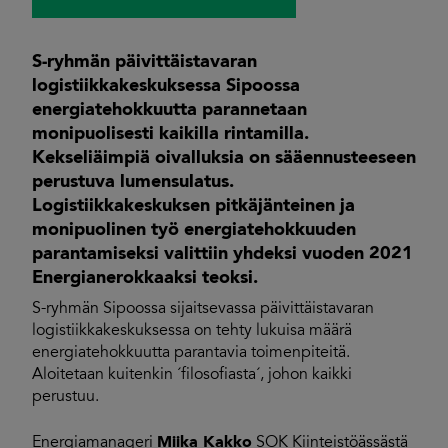
S-ryhmän päivittäistavaran
logistiikkakeskuksessa Sipoossa
energiatehokkuutta parannetaan
monipuolisesti kaikilla rintamilla.
Kekseliäimpiä oivalluksia on sääennusteeseen
perustuva lumensulatus.
Logistiikkakeskuksen pitkäjänteinen ja
monipuolinen työ energiatehokkuuden
parantamiseksi valittiin yhdeksi vuoden 2021
Energianerokkaaksi teoksi.
S-ryhmän Sipoossa sijaitsevassa päivittäistavaran
logistiikkakeskuksessa on tehty lukuisa määrä
energiatehokkuutta parantavia toimenpiteitä.
Aloitetaan kuitenkin ´filosofiasta´, johon kaikki
perustuu.
Energiamanageri
Miika Kakko
SOK Kiinteistöässästä