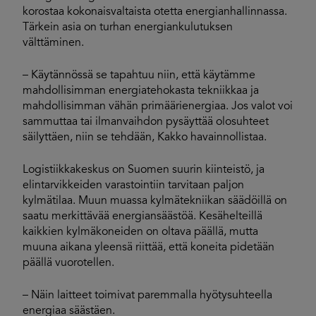
korostaa kokonaisvaltaista otetta energianhallinnassa.
Tärkein asia on turhan energiankulutuksen
välttäminen.
– Käytännössä se tapahtuu niin, että käytämme
mahdollisimman energiatehokasta tekniikkaa ja
mahdollisimman vähän primäärienergiaa. Jos valot voi
sammuttaa tai ilmanvaihdon pysäyttää olosuhteet
säilyttäen, niin se tehdään, Kakko havainnollistaa.
Logistiikkakeskus on Suomen suurin kiinteistö, ja
elintarvikkeiden varastointiin tarvitaan paljon
kylmätilaa. Muun muassa kylmätekniikan säädöillä on
saatu merkittävää energiansäästöä. Kesähelteillä
kaikkien kylmäkoneiden on oltava päällä, mutta
muuna aikana yleensä riittää, että koneita pidetään
päällä vuorotellen.
– Näin laitteet toimivat paremmalla hyötysuhteella
energiaa säästäen.