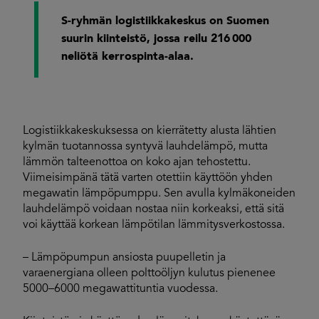
S-ryhmän logistiikkakeskus on Suomen
suurin kiinteistö, jossa reilu 216 000
neliötä kerrospinta-alaa.
Logistiikkakeskuksessa on kierrätetty alusta lähtien
kylmän tuotannossa syntyvä lauhdelämpö, mutta
lämmön talteenottoa on koko ajan tehostettu.
Viimeisimpänä tätä varten otettiin käyttöön yhden
megawatin lämpöpumppu. Sen avulla kylmäkoneiden
lauhdelämpö voidaan nostaa niin korkeaksi, että sitä
voi käyttää korkean lämpötilan lämmitysverkostossa.
– Lämpöpumpun ansiosta puupelletin ja
varaenergiana olleen polttoöljyn kulutus pienenee
5000–6000 megawattituntia vuodessa.