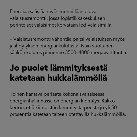
Energiaa säästää myös meneillään oleva
valaistusremontti, jossa logistiikkakeskuksen
perinteiset valaisimet korvataan led-valaisimilla.
– Valaistusremontti vähentää paitsi valaistuksen myös
jäähdytyksen energiankulutusta. Näin vuotuinen
sähkön kulutus pienenee 3500–4000 megawattituntia.
Jo puolet lämmityksestä
katetaan hukkalämmöllä
Toinen kantava periaate kokonaisvaltaisessa
energianhallinnassa on energian kierrätys. Kakko
kertoo, että kiinteistön lämmitystarpeesta jo yli 50
prosenttia katetaan talteen otettavilla hukkalämmöillä.