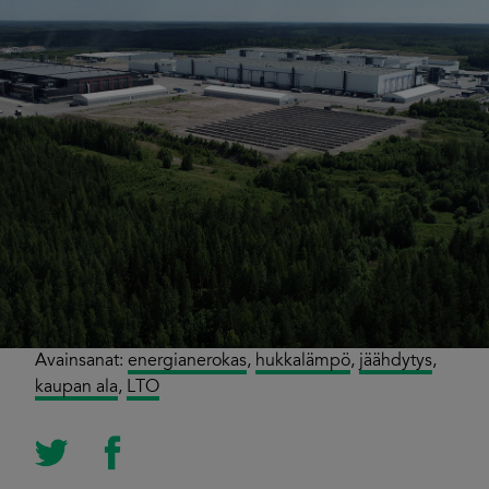
Avainsanat:
energianerokas
,
hukkalämpö
,
jäähdytys
,
kaupan ala
,
LTO