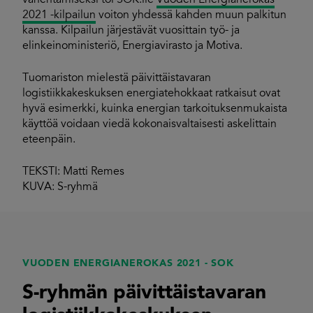
vähentämiseksi toi SOK:lle
Vuoden Energianerokas
2021 -kilpailun
voiton yhdessä kahden muun palkitun
kanssa. Kilpailun järjestävät vuosittain työ- ja
elinkeinoministeriö, Energiavirasto ja Motiva.
Tuomariston mielestä päivittäistavaran
logistiikkakeskuksen energiatehokkaat ratkaisut ovat
hyvä esimerkki, kuinka energian tarkoituksenmukaista
käyttöä voidaan viedä kokonaisvaltaisesti askelittain
eteenpäin.
TEKSTI: Matti Remes
KUVA: S-ryhmä
VUODEN ENERGIANEROKAS 2021 - SOK
S-ryhmän päivittäistavaran