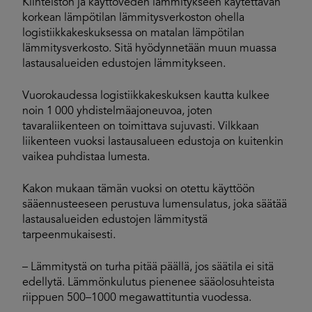
Kiinteistön ja käyttöveden lämmitykseen käytettävän
korkean lämpötilan lämmitysverkoston ohella
logistiikkakeskuksessa on matalan lämpötilan
lämmitysverkosto. Sitä hyödynnetään muun muassa
lastausalueiden edustojen lämmitykseen.
Vuorokaudessa logistiikkakeskuksen kautta kulkee
noin 1 000 yhdistelmäajoneuvoa, joten
tavaraliikenteen on toimittava sujuvasti. Vilkkaan
liikenteen vuoksi lastausalueen edustoja on kuitenkin
vaikea puhdistaa lumesta.
Kakon mukaan tämän vuoksi on otettu käyttöön
sääennusteeseen perustuva lumensulatus, joka säätää
lastausalueiden edustojen lämmitystä
tarpeenmukaisesti.
– Lämmitystä on turha pitää päällä, jos säätila ei sitä
edellytä. Lämmönkulutus pienenee sääolosuhteista
riippuen 500–1000 megawattituntia vuodessa.