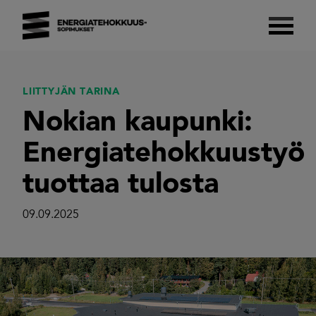
Skip
to
content
Energiatehokkuussopimukset 2017–2025
Suomalaista energiatehokkuutta.
LIITTYJÄN TARINA
Nokian kaupunki:
Energiatehokkuustyö
tuottaa tulosta
09.09.2025