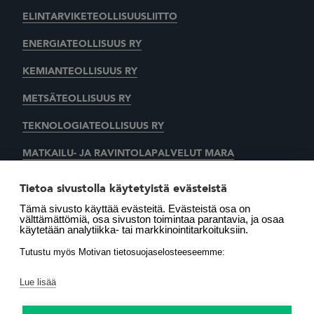
ELINTARVIKETEOLLISUUSLIITTO
ENERGIATEOLLISUUS RY
KEMIANTEOLLISUUS RY
METSÄTEOLLISUUS RY
TEKNOLOGIATEOLLISUUS RY
MATKAILU- JA RAVINTOLAPALVELUT MARA
KAUPAN LIITTO
AUTOALAN KESKUSLIITTO RY
Tietoa sivustolla käytetyistä evästeistä
Tämä sivusto käyttää evästeitä. Evästeistä osa on
SUOMEN LÄMMITYSTIETO OY
välttämättömiä, osa sivuston toimintaa parantavia, ja osaa
käytetään analytiikka- tai markkinointitarkoituksiin.
LÄMMITYSENERGIA YHDISTYS RY
MOTIVA OY
Tutustu myös Motivan tietosuojaselosteeseemme:
Lue lisää