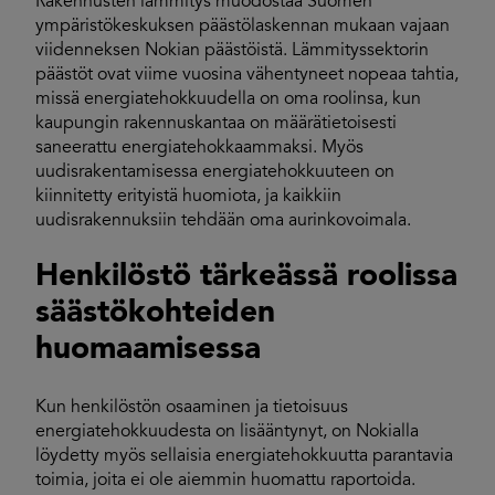
Rakennusten lämmitys muodostaa Suomen
ympäristökeskuksen päästölaskennan mukaan vajaan
viidenneksen Nokian päästöistä. Lämmityssektorin
päästöt ovat viime vuosina vähentyneet nopeaa tahtia,
missä energiatehokkuudella on oma roolinsa, kun
kaupungin rakennuskantaa on määrätietoisesti
saneerattu energiatehokkaammaksi. Myös
uudisrakentamisessa energiatehokkuuteen on
kiinnitetty erityistä huomiota, ja kaikkiin
uudisrakennuksiin tehdään oma aurinkovoimala.
Henkilöstö tärkeässä roolissa
säästökohteiden
huomaamisessa
Kun henkilöstön osaaminen ja tietoisuus
energiatehokkuudesta on lisääntynyt, on Nokialla
löydetty myös sellaisia energiatehokkuutta parantavia
toimia, joita ei ole aiemmin huomattu raportoida.