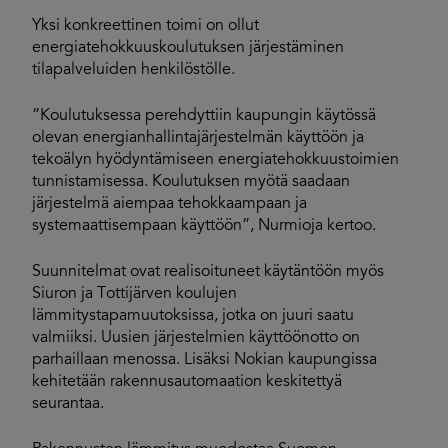
Yksi konkreettinen toimi on ollut
energiatehokkuuskoulutuksen järjestäminen
tilapalveluiden henkilöstölle.
”Koulutuksessa perehdyttiin kaupungin käytössä
olevan energianhallintajärjestelmän käyttöön ja
tekoälyn hyödyntämiseen energiatehokkuustoimien
tunnistamisessa. Koulutuksen myötä saadaan
järjestelmä aiempaa tehokkaampaan ja
systemaattisempaan käyttöön”, Nurmioja kertoo.
Suunnitelmat ovat realisoituneet käytäntöön myös
Siuron ja Tottijärven koulujen
lämmitystapamuutoksissa, jotka on juuri saatu
valmiiksi. Uusien järjestelmien käyttöönotto on
parhaillaan menossa. Lisäksi Nokian kaupungissa
kehitetään rakennusautomaation keskitettyä
seurantaa.