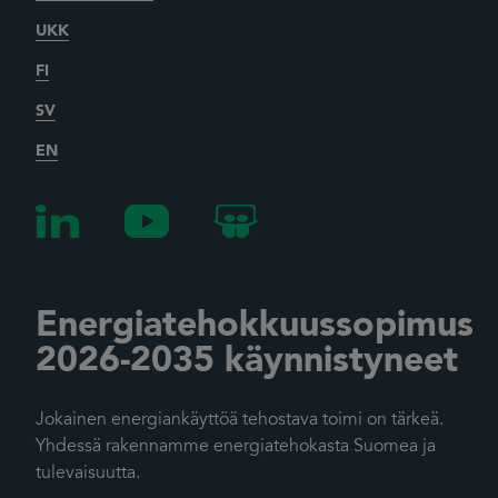
UKK
FI
SV
EN
Energiatehokkuussopimus
2026-2035 käynnistyneet
Jokainen energiankäyttöä tehostava toimi on tärkeä.
Yhdessä rakennamme energiatehokasta Suomea ja
tulevaisuutta.