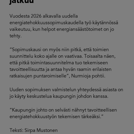
jatkuu
Vuodesta 2026 alkavalla uudella
energiatehokkuussopimuskaudella työ käytännössä
vaikeutuu, kun helpot energiansäästötoimet on jo
tehty.
”Sopimuskausi on myös niin pitkä, että toimien
suunnittelu koko ajalle on vaativaa. Toisaalta näen,
että pitkä toimintasuunnitelma tuo tekemiseen
tavoitteellisuutta ja antaa hyvän raamin erilaisten
ratkaisujen puntaroimiselle”, Nurmioja pohtii.
Uuden sopimuksen valmistelun yhteydessä asiasta on
jo käyty keskustelua kaupungin johdon kanssa.
”Kaupungin johto on selvästi nähnyt tavoitteellisen
energiatehokkuustyön tekemisen tärkeäksi.”
Teksti: Sirpa Mustonen