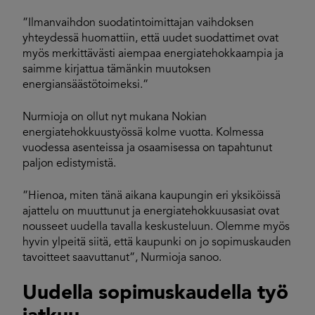
”Ilmanvaihdon suodatintoimittajan vaihdoksen
yhteydessä huomattiin, että uudet suodattimet ovat
myös merkittävästi aiempaa energiatehokkaampia ja
saimme kirjattua tämänkin muutoksen
energiansäästötoimeksi.”
Nurmioja on ollut nyt mukana Nokian
energiatehokkuustyössä kolme vuotta. Kolmessa
vuodessa asenteissa ja osaamisessa on tapahtunut
paljon edistymistä.
”Hienoa, miten tänä aikana kaupungin eri yksiköissä
ajattelu on muuttunut ja energiatehokkuusasiat ovat
nousseet uudella tavalla keskusteluun. Olemme myös
hyvin ylpeitä siitä, että kaupunki on jo sopimuskauden
tavoitteet saavuttanut”, Nurmioja sanoo.
Uudella sopimuskaudella työ