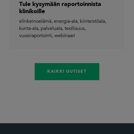
Tule kysymään raportoinnista
klinikoille
elinkeinoelämä
,
energia-ala
,
kiinteistöala
,
kunta-ala
,
palveluala
,
teollisuus
,
vuosiraportointi
,
webinaari
KAIKKI UUTISET