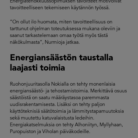
Energiatehokkuussopimuksen tavoitteet motivoivat
tavoitteelliseen tekemiseen käytännön työssä.
”On ollut ilo huomata, miten tavoitteellisuus on
tarttunut ohjelman toteutuksessa mukana oleviin ja
saanut tarkastelemaan omaa työtä myös tästä
näkökulmasta”, Nurmioja jatkaa.
Energiansäästön taustalla
laajasti toimia
Ruohonjuuritasolla Nokialla on tehty monenlaisia
energiansäästö- ja tehostamistoimia. Merkittävä osuus
säästöistä on saatu määräystasoa paremmasta
uudisrakentamisesta. Lisäksi on tehty paljon
käyttöteknisiä säätötoimia ja lämmitystapamuutoksia
sekä muutettu katuvalaistusta ledeihin.
Energiakatselmuksia on tehty Alhoniityn, Myllyhaan,
Puropuiston ja Viholan päiväkodeille.