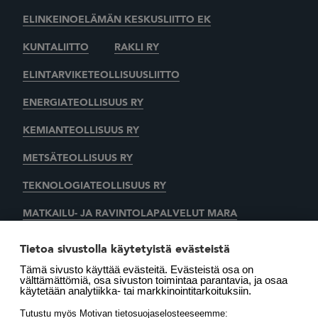
ELINKEINOELÄMÄN KESKUSLIITTO EK
KUNTALIITTO
RAKLI RY
ELINTARVIKETEOLLISUUSLIITTO
ENERGIATEOLLISUUS RY
KEMIANTEOLLISUUS RY
METSÄTEOLLISUUS RY
TEKNOLOGIATEOLLISUUS RY
MATKAILU- JA RAVINTOLAPALVELUT MARA
KAUPAN LIITTO
AUTOALAN KESKUSLIITTO RY
Tietoa sivustolla käytetyistä evästeistä
Tämä sivusto käyttää evästeitä. Evästeistä osa on
SUOMEN LÄMMITYSTIETO OY
välttämättömiä, osa sivuston toimintaa parantavia, ja osaa
käytetään analytiikka- tai markkinointitarkoituksiin.
LÄMMITYSENERGIA YHDISTYS RY
MOTIVA OY
Tutustu myös Motivan tietosuojaselosteeseemme: