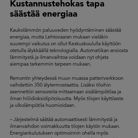
Kustannustehokas tapa
säästää energiaa
Kaukolämmön paluuveden hyödyntäminen säästää
energiaa, mutta Lehtovaaran mukaan vieläkin
suurempi vaikutus on ollut Keskuskoululla käyttöön
otetulla älykkäällä teknologialla. Automatiikan ansiosta
lämmitystä ja ilmanvaihtoa voidaan nyt ohjata
aiempaa tarkemmin tarpeen mukaan.
Remontin yhteydessä muun muassa patteriverkkoon
vaihdettiin 350 älytermostaattia. Lisäksi tiloihin
asennettiin sensoreita mittaamaan sisälämpötilaa ja
ilman hiilidioksidipitoisuutta. Myös tilojen käyttöaste
ja ulkolämpötila huomioidaan.
– Järjestelmä säätää automaattisesti lämmitystä ja
ilmanvaihdon voimakkuutta tilojen käytön mukaan.
Energiankulutuksen optimoinnin ohella myös