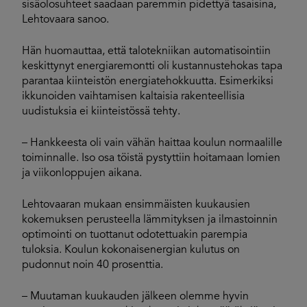
sisäolosuhteet saadaan paremmin pidettyä tasaisina,
Lehtovaara sanoo.
Hän huomauttaa, että talotekniikan automatisointiin
keskittynyt energiaremontti oli kustannustehokas tapa
parantaa kiinteistön energiatehokkuutta. Esimerkiksi
ikkunoiden vaihtamisen kaltaisia rakenteellisia
uudistuksia ei kiinteistössä tehty.
– Hankkeesta oli vain vähän haittaa koulun normaalille
toiminnalle. Iso osa töistä pystyttiin hoitamaan lomien
ja viikonloppujen aikana.
Lehtovaaran mukaan ensimmäisten kuukausien
kokemuksen perusteella lämmityksen ja ilmastoinnin
optimointi on tuottanut odotettuakin parempia
tuloksia. Koulun kokonaisenergian kulutus on
pudonnut noin 40 prosenttia.
– Muutaman kuukauden jälkeen olemme hyvin