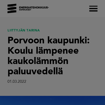
Skip
to
content
Energiatehokkuussopimukset 2017–2025
Suomalaista energiatehokkuutta.
LIITTYJÄN TARINA
Porvoon kaupunki:
Koulu lämpenee
kaukolämmön
paluuvedellä
01.03.2022