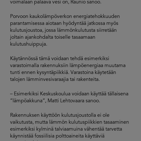
voimalaan palaava vesi on, Raunio sanoo.
Porvoon kaukolämpöverkon energiatehokkuuden
parantamisessa aiotaan hyödyntää jatkossa myös
kulutusjoustoa, jossa lämmönkulutusta siirretään
joltain ajankohdalta toiselle tasaamaan
kulutushuippuja.
Käytännössä tämä voidaan tehdä esimerkiksi
varastoimalla rakennuksiin lämpöenergiaa muutama
tunti ennen kysyntäpiikkiä. Varastoina käytetään
talojen lämminvesivaraajia tai rakenteita.
– Esimerkiksi Keskuskoulua voidaan käyttää tällaisena
”lämpöakkuna”, Matti Lehtovaara sanoo.
Rakennuksen käyttöön kulutusjoustolla ei ole
vaikutusta, mutta lämmön kulutuspiikkien tasaaminen
esimerkiksi kylminä talviaamuina vähentää tarvetta
käynnistää fossiilisia polttoaineita käyttäviä