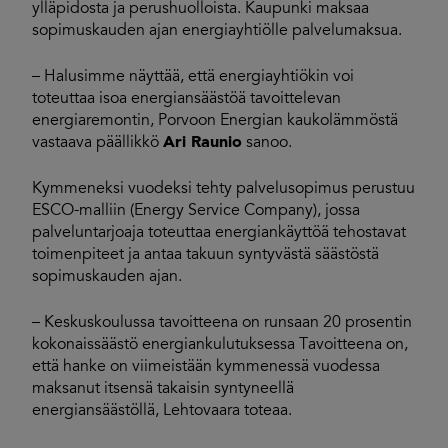
ylläpidosta ja perushuolloista. Kaupunki maksaa
sopimuskauden ajan energiayhtiölle palvelumaksua.
– Halusimme näyttää, että energiayhtiökin voi
toteuttaa isoa energiansäästöä tavoittelevan
energiaremontin, Porvoon Energian kaukolämmöstä
vastaava päällikkö
Ari Raunio
sanoo.
Kymmeneksi vuodeksi tehty palvelusopimus perustuu
ESCO-malliin (Energy Service Company), jossa
palveluntarjoaja toteuttaa energiankäyttöä tehostavat
toimenpiteet ja antaa takuun syntyvästä säästöstä
sopimuskauden ajan.
– Keskuskoulussa tavoitteena on runsaan 20 prosentin
kokonaissäästö energiankulutuksessa Tavoitteena on,
että hanke on viimeistään kymmenessä vuodessa
maksanut itsensä takaisin syntyneellä
energiansäästöllä, Lehtovaara toteaa.