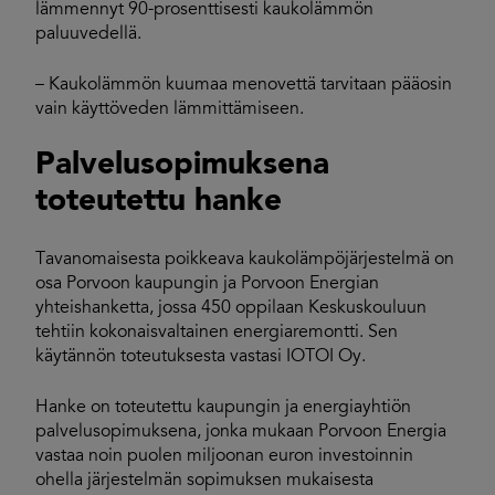
lämmennyt 90-prosenttisesti kaukolämmön
paluuvedellä.
– Kaukolämmön kuumaa menovettä tarvitaan pääosin
vain käyttöveden lämmittämiseen.
Palvelusopimuksena
toteutettu hanke
Tavanomaisesta poikkeava kaukolämpöjärjestelmä on
osa Porvoon kaupungin ja Porvoon Energian
yhteishanketta, jossa 450 oppilaan Keskuskouluun
tehtiin kokonaisvaltainen energiaremontti. Sen
käytännön toteutuksesta vastasi IOTOI Oy.
Hanke on toteutettu kaupungin ja energiayhtiön
palvelusopimuksena, jonka mukaan Porvoon Energia
vastaa noin puolen miljoonan euron investoinnin
ohella järjestelmän sopimuksen mukaisesta