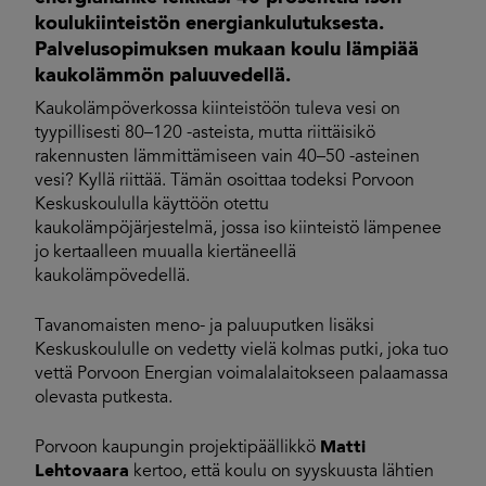
koulukiinteistön energiankulutuksesta.
Palvelusopimuksen mukaan koulu lämpiää
kaukolämmön paluuvedellä.
Kaukolämpöverkossa kiinteistöön tuleva vesi on
tyypillisesti 80–120 -asteista, mutta riittäisikö
rakennusten lämmittämiseen vain 40–50 -asteinen
vesi? Kyllä riittää. Tämän osoittaa todeksi Porvoon
Keskuskoululla käyttöön otettu
kaukolämpöjärjestelmä, jossa iso kiinteistö lämpenee
jo kertaalleen muualla kiertäneellä
kaukolämpövedellä.
Tavanomaisten meno- ja paluuputken lisäksi
Keskuskoululle on vedetty vielä kolmas putki, joka tuo
vettä Porvoon Energian voimalalaitokseen palaamassa
olevasta putkesta.
Porvoon kaupungin projektipäällikkö
Matti
Lehtovaara
kertoo, että koulu on syyskuusta lähtien