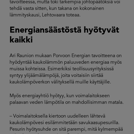
tavoitteessa, mutta toki tarkempia johtopäätöksiä voi
tehdä vasta sitten, kun takana on kokonainen
lämmityskausi, Lehtovaara toteaa.
Energiansäästöstä hyötyvät
kaikki
Ari Raunion mukaan Porvoon Energian tavoitteena on
hyödyntää kaukolämmön paluuveden energiaa myös
muissa kohteissa. Esimerkiksi teollisuusyrityksissä
syntyy ylijäämälämpöjä, joita voitaisiin siirtää
kaukolämpöverkon välityksellä muille käyttäjille.
Myös energiayhtiö hyötyy, kun voimalaitokseen
palaavan veden lämpötila on mahdollisimman matala.
– Voimalaitoksella kiertoon uudelleen lähtevä
kaukolämpövesi esilämmitetään savukaasupesurilla.
Pesurin hyötysuhde on sitä parempi, mitä kylmempää