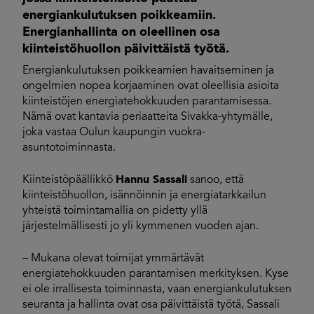
energiankulutuksen poikkeamiin.
Energianhallinta on oleellinen osa
kiinteistöhuollon päivittäistä työtä.
Energiankulutuksen poikkeamien havaitseminen ja
ongelmien nopea korjaaminen ovat oleellisia asioita
kiinteistöjen energiatehokkuuden parantamisessa.
Nämä ovat kantavia periaatteita Sivakka-yhtymälle,
joka vastaa Oulun kaupungin vuokra-
asuntotoiminnasta.
Kiinteistöpäällikkö
Hannu Sassali
sanoo, että
kiinteistöhuollon, isännöinnin ja energiatarkkailun
yhteistä toimintamallia on pidetty yllä
järjestelmällisesti jo yli kymmenen vuoden ajan.
– Mukana olevat toimijat ymmärtävät
energiatehokkuuden parantamisen merkityksen. Kyse
ei ole irrallisesta toiminnasta, vaan energiankulutuksen
seuranta ja hallinta ovat osa päivittäistä työtä, Sassali