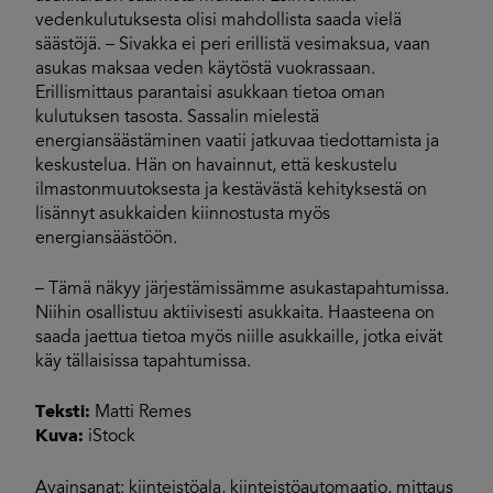
vedenkulutuksesta olisi mahdollista saada vielä
säästöjä. – Sivakka ei peri erillistä vesimaksua, vaan
asukas maksaa veden käytöstä vuokrassaan.
Erillismittaus parantaisi asukkaan tietoa oman
kulutuksen tasosta. Sassalin mielestä
energiansäästäminen vaatii jatkuvaa tiedottamista ja
keskustelua. Hän on havainnut, että keskustelu
ilmastonmuutoksesta ja kestävästä kehityksestä on
lisännyt asukkaiden kiinnostusta myös
energiansäästöön.
– Tämä näkyy järjestämissämme asukastapahtumissa.
Niihin osallistuu aktiivisesti asukkaita. Haasteena on
saada jaettua tietoa myös niille asukkaille, jotka eivät
käy tällaisissa tapahtumissa.
Teksti:
Matti Remes
Kuva:
iStock
Avainsanat:
kiinteistöala
,
kiinteistöautomaatio
,
mittaus