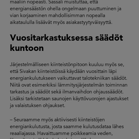
maaliin nopeasti. Sassali muistuttaa, että
energiansäästön ohella ongelmaan puuttuminen ja
vian korjaaminen mahdollisimman nopealla
aikataululla lisäävät myös asiakastyytyväisyyttä.
Vuositarkastuksessa säädöt
kuntoon
Järjestelmälliseen kiinteistönpitoon kuuluu myös se,
että Sivakan kiinteistöissä käydään vuosittain läpi
energiankulutukseen vaikuttavat talotekniikan säädöt.
Niitä ovat esimerkiksi lämmitysjärjestelmän toiminnan
tarkastus ja säädöt sekä ilmanvaihdon ohjaussäädöt.
Lisäksi tarkistetaan saunojen käyttövuorojen ajastukset
ja valaistuksen ohjaukset.
– Seuraamme myös aktiivisesti kiinteistöjen
energiankulutusta, josta saamme kulutusdataa lähes
reaaliajassa. Havaittuamme poikkeamia veden,