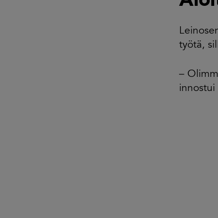
Aloi
Leinose
työtä, si
– Olimme
innostui 