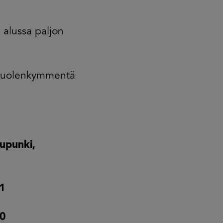
alussa paljon
n puolenkymmentä
upunki,
1
00