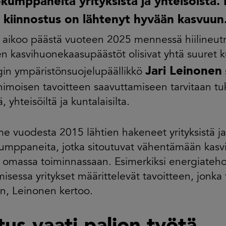
kumppaneita yrityksistä ja yhteisöistä. 
n kiinnostus on lähtenyt hyvään kasvuun
aikoo päästä vuoteen 2025 mennessä hiilineutra
sen kasvihuonekaasupäästöt olisivat yhtä suuret kui
Jari Leinonen
in ympäristönsuojelupäällikkö
imoisen tavoitteen saavuttamiseen tarvitaan t
tä, yhteisöiltä ja kuntalaisilta.
 vuodesta 2015 lähtien hakeneet yrityksistä ja 
kumppaneita, jotka sitoutuvat vähentämään kas
ä omassa toiminnassaan. Esimerkiksi energiate
isessa yritykset määrittelevät tavoitteen, jonka
n, Leinonen kertoo.