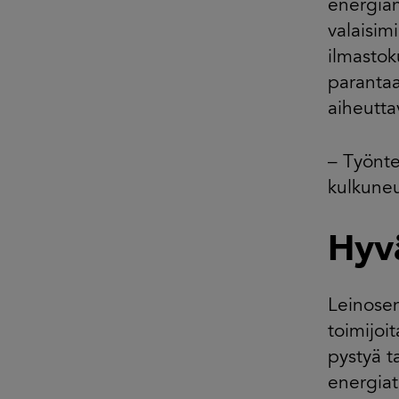
energian
valaisim
ilmasto
parantaa
aiheutta
– Työnte
kulkuneu
Hyvä
Leinosen
toimijoit
pystyä t
energia