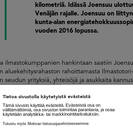
kilometriä. Idässä Joensuu ulottu
Venäjän rajalle. Joensuu on liitty
kunta-alan energiatehokkuussop
vuoden 2016 lopussa.
a ilmastokumppanien hankintaan saatiin Joens
 aluekehitysrahaston rahoittamasta Ilmastotori
 seudun yrityksiä, yhteisöjä ja asukkaita kannust
yönteisempään arkeen. Työtä jatkaa nyt kolmiv
Tietoa sivustolla käytetyistä evästeistä
orttelit-hanke. Siinä kaupungin asukkaiden ja m
Tämä sivusto käyttää evästeitä. Evästeistä osa on
okeillaan ja kehitetään uusia vihreitä ratkaisuja.
välttämättömiä, osa sivuston toimintaa parantavia, ja osaa
käytetään analytiikka- tai markkinointitarkoituksiin.
la on nyt 31 ilmastokumppania. Tavoitteena on
Tutustu myös Motivan tietosuojaselosteeseemme:
arin vuoden sisällä.