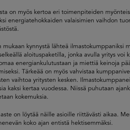
ista on myös kertoa eri toimenpiteiden myönteisi
ksi energiatehokkaiden valaisimien vaihdon tu
stöstä.
n mukaan kynnystä lähteä ilmastokumppaniksi 
elkeällä aloituspaketilla, jonka avulla yritys voi
maa energiankulutustaan ja miettiä keinoja pä
iseksi. Tärkeää on myös vahvistaa kumppaniver
en vaihtoa yritysten kesken. Ilmastokumppaneil
ia kaksi kertaa vuodessa. Niissä puhutaan ajanko
etaan kokemuksia.
aste on löytää näille asioille riittävästi aikaa. Me
enevän koko ajan entistä hektisemmäksi.