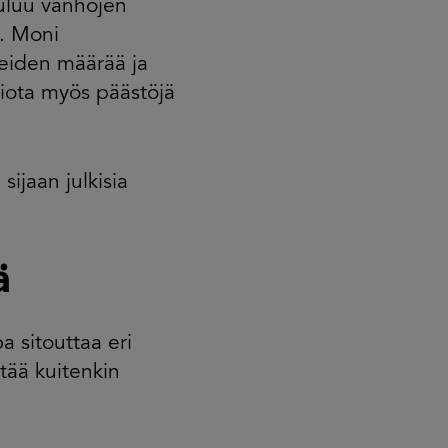
uuluu vanhojen
n. Moni
eiden määrää ja
omiota myös päästöjä
ijaan julkisia
ä
 sitouttaa eri
pitää kuitenkin