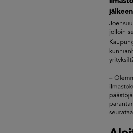
ilmasto
jälkee
Joensuu 
jolloin 
Kaupung
kunnianh
yrityksil
– Olemme
ilmasto
päästöj
parantam
seurataa