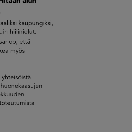
Hitaan alun
.
aliksi kaupungiksi,
n hiilinielut.
sanoo, että
ukea myös
yhteisöistä
vihuonekaasujen
hokkuuden
 toteutumista