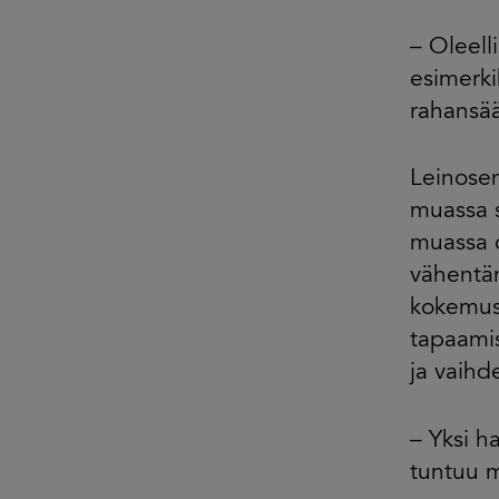
– Oleell
esimerki
rahansää
Leinose
muassa s
muassa o
vähentäm
kokemust
tapaamis
ja vaihd
– Yksi ha
tuntuu m