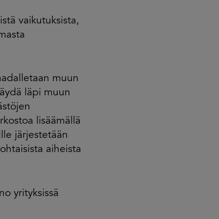
stä vaikutuksista,
omasta
madalletaan muun
 käydä läpi muun
ästöjen
kostoa lisäämällä
le järjestetään
htaisista aiheista
no yrityksissä