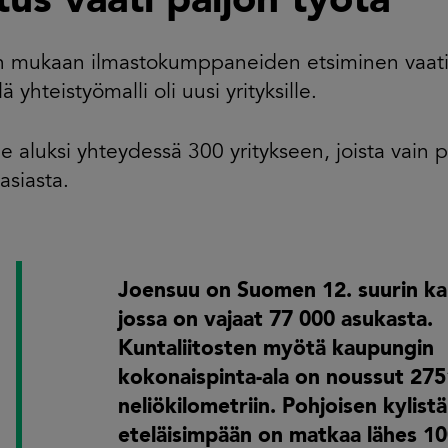
tus vaati paljon työtä
n mukaan ilmastokumppaneiden etsiminen vaati 
llä yhteistyömalli oli uusi yrityksille.
 aluksi yhteydessä 300 yritykseen, joista vai
asiasta.
Joensuu on Suomen 12. suurin ka
jossa on vajaat 77 000 asukasta.
Kuntaliitosten myötä kaupungin
kokonaispinta-ala on noussut 275
neliökilometriin. Pohjoisen kylistä
eteläisimpään on matkaa lähes 1