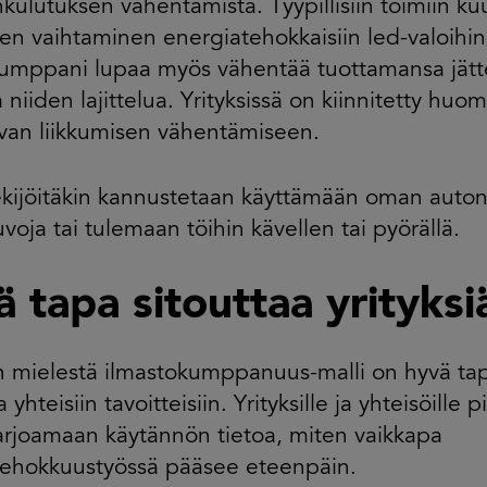
kulutuksen vähentämistä. Tyypillisiin toimiin k
ien vaihtaminen energiatehokkaisiin led-valoihi
kumppani lupaa myös vähentää tuottamansa jätt
 niiden lajittelua. Yrityksissä on kiinnitetty hu
van liikkumisen vähentämiseen.
kijöitäkin kannustetaan käyttämään oman auton s
voja tai tulemaan töihin kävellen tai pyörällä.
 tapa sitouttaa yrityksi
 mielestä ilmastokumppanuus-malli on hyvä tapa
a yhteisiin tavoitteisiin. Yrityksille ja yhteisöille 
arjoamaan käytännön tietoa, miten vaikkapa
tehokkuustyössä pääsee eteenpäin.