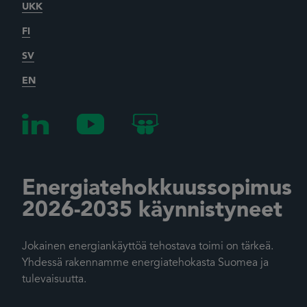
UKK
FI
SV
EN
Energiatehokkuussopimus
2026-2035 käynnistyneet
Jokainen energiankäyttöä tehostava toimi on tärkeä.
Yhdessä rakennamme energiatehokasta Suomea ja
tulevaisuutta.