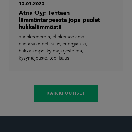
10.01.2020
Atria Oyj: Tehtaan
lämmöntarpeesta jopa puolet
hukkalämmöstä
aurinkoenergia
,
elinkeinoelämä
,
elintarviketeollisuus
,
energiatuki
,
hukkalämpö
,
kylmäjärjestelmä
,
kysyntäjousto
,
teollisuus
KAIKKI UUTISET