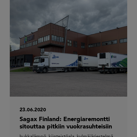
23.06.2020
Sagax Finland: Energiaremontti
sitouttaa pitkiin vuokrasuhteisiin
hukkalämpö
,
kiinteistöala
,
kylmäjärjestelmä
,