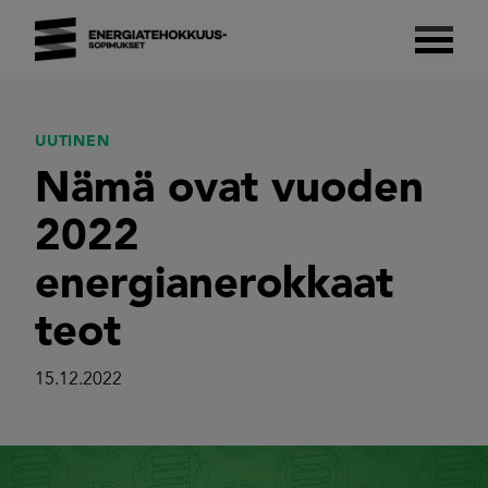
Skip
to
content
Energiatehokkuussopimukset 2017–2025
Suomalaista energiatehokkuutta.
UUTINEN
Nämä ovat vuoden
2022
energianerokkaat
teot
15.12.2022