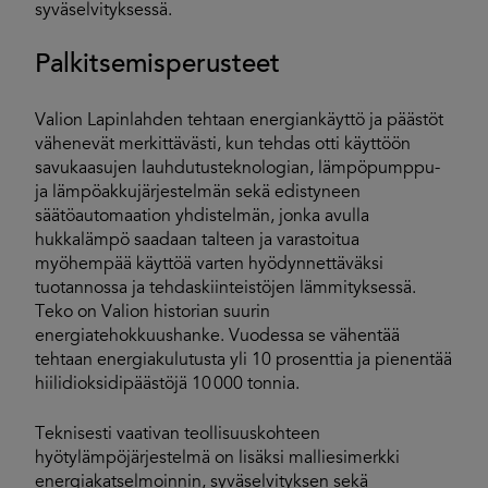
syväselvityksessä.
Palkitsemisperusteet
Valion Lapinlahden tehtaan energiankäyttö ja päästöt
vähenevät merkittävästi, kun tehdas otti käyttöön
savukaasujen lauhdutusteknologian, lämpöpumppu-
ja lämpöakkujärjestelmän sekä edistyneen
säätöautomaation yhdistelmän, jonka avulla
hukkalämpö saadaan talteen ja varastoitua
myöhempää käyttöä varten hyödynnettäväksi
tuotannossa ja tehdaskiinteistöjen lämmityksessä.
Teko on Valion historian suurin
energiatehokkuushanke. Vuodessa se vähentää
tehtaan energiakulutusta yli 10 prosenttia ja pienentää
hiilidioksidipäästöjä 10 000 tonnia.
Teknisesti vaativan teollisuuskohteen
hyötylämpöjärjestelmä on lisäksi malliesimerkki
energiakatselmoinnin, syväselvityksen sekä