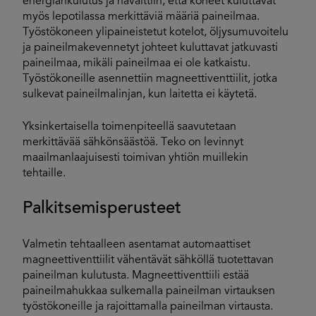
energiankulutus ja havaittiin, että koneet kuluttavat
myös lepotilassa merkittäviä määriä paineilmaa.
Työstökoneen ylipaineistetut kotelot, öljysumuvoitelu
ja paineilmakevennetyt johteet kuluttavat jatkuvasti
paineilmaa, mikäli paineilmaa ei ole katkaistu.
Työstökoneille asennettiin magneettiventtiilit, jotka
sulkevat paineilmalinjan, kun laitetta ei käytetä.
Yksinkertaisella toimenpiteellä saavutetaan
merkittävää sähkönsäästöä. Teko on levinnyt
maailmanlaajuisesti toimivan yhtiön muillekin
tehtaille.
Palkitsemisperusteet
Valmetin tehtaalleen asentamat automaattiset
magneettiventtiilit vähentävät sähköllä tuotettavan
paineilman kulutusta. Magneettiventtiili estää
paineilmahukkaa sulkemalla paineilman virtauksen
työstökoneille ja rajoittamalla paineilman virtausta.