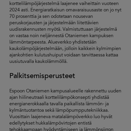
korttelilämpöjärjestelmä laajenee vaiheittain vuoteen
2024 asti. Energiaratkaisun omavaraisuusaste on jo nyt
70 prosenttia ja sen odotetaan nousevan
peruskorjausten ja järjestelmään liitettävien
uudisrakennusten myötä. Valmistuttuaan järjestelmä
on vastaa noin neljännestä Otaniemen kampuksen
lämmöntarpeesta. Alueverkko yhdistetään
kaukolämpöjärjestelmään, jolloin kaikkein kylmimpien
ajankohtien kulutushuiput voidaan tarvittaessa kattaa
uusiutuvalla kaukolämmöllä.
Palkitsemisperusteet
Espoon Otaniemen kampusalueelle rakennettu uuden
ajan hiilineutraali korttelilämpökonsepti yhdistää
energianerokkaalla tavalla paikallista lämmön- ja
kylmäntuotantoa sekä lämpöpumpputekniikkaa.
Vuosittain laajeneva matalalämpöverkko luo hyvät
edellytykset hukkalämpövirtojen entistä
tehokkaampaan hyödyntämiseen ja lämmönsiirron