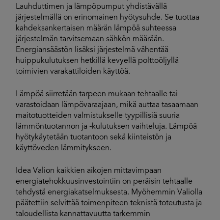
Lauhduttimen ja lämpöpumput yhdistävällä
järjestelmällä on erinomainen hyötysuhde. Se tuottaa
kahdeksankertaisen määrän lämpöä suhteessa
järjestelmän tarvitsemaan sähkön määrään.
Energiansäästön lisäksi järjestelmä vähentää
huippukulutuksen hetkillä kevyellä polttoöljyllä
toimivien varakattiloiden käyttöä.
Lämpöä siirretään tarpeen mukaan tehtaalle tai
varastoidaan lämpövaraajaan, mikä auttaa tasaamaan
maitotuotteiden valmistukselle tyypillisiä suuria
lämmöntuotannon ja -kulutuksen vaihteluja. Lämpöä
hyötykäytetään tuotantoon sekä kiinteistön ja
käyttöveden lämmitykseen.
Idea Valion kaikkien aikojen mittavimpaan
energiatehokkuusinvestointiin on peräisin tehtaalle
tehdystä energiakatselmuksesta. Myöhemmin Valiolla
päätettiin selvittää toimenpiteen teknistä toteutusta ja
taloudellista kannattavuutta tarkemmin