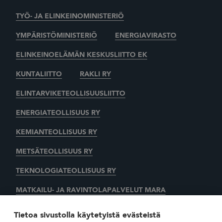
TYÖ- JA ELINKEINOMINISTERIÖ
YMPÄRISTÖMINISTERIÖ
ENERGIAVIRASTO
ELINKEINOELÄMÄN KESKUSLIITTO EK
KUNTALIITTO
RAKLI RY
ELINTARVIKETEOLLISUUSLIITTO
ENERGIATEOLLISUUS RY
KEMIANTEOLLISUUS RY
METSÄTEOLLISUUS RY
TEKNOLOGIATEOLLISUUS RY
MATKAILU- JA RAVINTOLAPALVELUT MARA
KAUPAN LIITTO
AUTOALAN KESKUSLIITTO RY
Tietoa sivustolla käytetyistä evästeistä