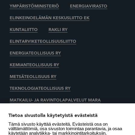
YMPÄRISTÖMINISTERIÖ
ENERGIAVIRASTO
ELINKEINOELÄMÄN KESKUSLIITTO EK
KUNTALIITTO
RAKLI RY
ELINTARVIKETEOLLISUUSLIITTO
ENERGIATEOLLISUUS RY
KEMIANTEOLLISUUS RY
METSÄTEOLLISUUS RY
TEKNOLOGIATEOLLISUUS RY
MATKAILU- JA RAVINTOLAPALVELUT MARA
KAUPAN LIITTO
AUTOALAN KESKUSLIITTO RY
Tietoa sivustolla käytetyistä evästeistä
Tämä sivusto käyttää evästeitä. Evästeistä osa on
SUOMEN LÄMMITYSTIETO OY
välttämättömiä, osa sivuston toimintaa parantavia, ja osaa
käytetään analytiikka- tai markkinointitarkoituksiin.