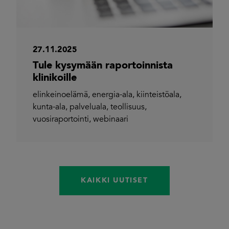
27.11.2025
Tule kysymään raportoinnista
klinikoille
elinkeinoelämä
,
energia-ala
,
kiinteistöala
,
kunta-ala
,
palveluala
,
teollisuus
,
vuosiraportointi
,
webinaari
KAIKKI UUTISET