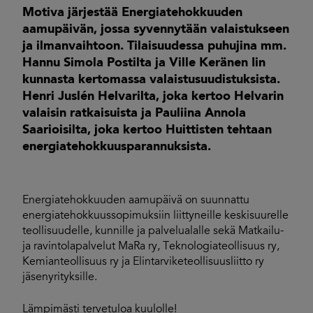
Motiva järjestää Energiatehokkuuden
aamupäivän, jossa syvennytään valaistukseen
ja ilmanvaihtoon. Tilaisuudessa puhujina mm.
Hannu Simola Postilta ja Ville Keränen Iin
kunnasta kertomassa valaistusuudistuksista.
Henri Juslén Helvarilta, joka kertoo Helvarin
valaisin ratkaisuista ja Pauliina Annola
Saarioisilta, joka kertoo Huittisten tehtaan
energiatehokkuusparannuksista.
Energiatehokkuuden aamupäivä on suunnattu
energiatehokkuussopimuksiin liittyneille keskisuurelle
teollisuudelle, kunnille ja palvelualalle sekä Matkailu-
ja ravintolapalvelut MaRa ry, Teknologiateollisuus ry,
Kemianteollisuus ry ja Elintarviketeollisuusliitto ry
jäsenyrityksille.
Lämpimästi tervetuloa kuulolle!