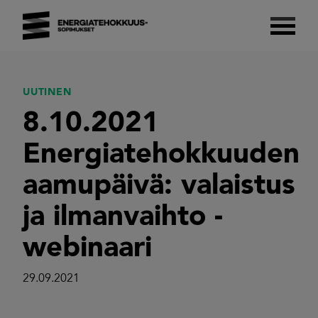
Skip
to
content
Energiatehokkuussopimukset 2017–2025
Suomalaista energiatehokkuutta.
UUTINEN
8.10.2021
Energiatehokkuuden
aamupäivä: valaistus
ja ilmanvaihto -
webinaari
29.09.2021