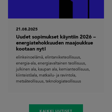
21.08.2025
Uudet sopimukset käyntiin 2026 –
energiatehokkuuden maajoukkue
kootaan nyt!
elinkeinoelämä
,
elintarviketeollisuus
,
energia-ala
,
energiavaltainen teollisuus
,
julkinen ala
,
kaupan ala
,
kemianteollisuus
,
kiinteistöala
,
matkailu- ja ravintola
,
metsäteollisuus
,
teknologiateollisuus
KAIKKI UUTISET