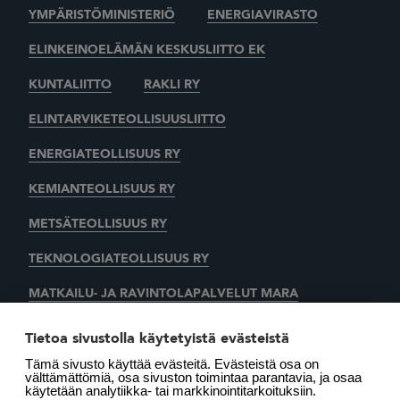
YMPÄRISTÖMINISTERIÖ
ENERGIAVIRASTO
ELINKEINOELÄMÄN KESKUSLIITTO EK
KUNTALIITTO
RAKLI RY
ELINTARVIKETEOLLISUUSLIITTO
ENERGIATEOLLISUUS RY
KEMIANTEOLLISUUS RY
METSÄTEOLLISUUS RY
TEKNOLOGIATEOLLISUUS RY
MATKAILU- JA RAVINTOLAPALVELUT MARA
KAUPAN LIITTO
AUTOALAN KESKUSLIITTO RY
Tietoa sivustolla käytetyistä evästeistä
Tämä sivusto käyttää evästeitä. Evästeistä osa on
SUOMEN LÄMMITYSTIETO OY
välttämättömiä, osa sivuston toimintaa parantavia, ja osaa
käytetään analytiikka- tai markkinointitarkoituksiin.
LÄMMITYSENERGIA YHDISTYS RY
MOTIVA OY