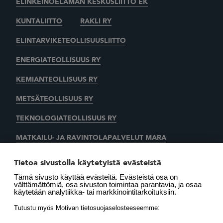
ELINKEINOELÄMÄN KESKUSLIITTO EK
KUNTALIITTO
RAKLI RY
ELINTARVIKETEOLLISUUSLIITTO
ENERGIATEOLLISUUS RY
KEMIANTEOLLISUUS RY
METSÄTEOLLISUUS RY
TEKNOLOGIATEOLLISUUS RY
MATKAILU- JA RAVINTOLAPALVELUT MARA
KAUPAN LIITTO
AUTOALAN KESKUSLIITTO RY
Tietoa sivustolla käytetyistä evästeistä
Tämä sivusto käyttää evästeitä. Evästeistä osa on
SUOMEN LÄMMITYSTIETO OY
välttämättömiä, osa sivuston toimintaa parantavia, ja osaa
käytetään analytiikka- tai markkinointitarkoituksiin.
LÄMMITYSENERGIA YHDISTYS RY
MOTIVA OY
Tutustu myös Motivan tietosuojaselosteeseemme: