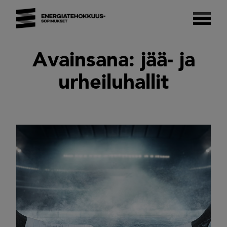
Skip
to
content
Energiatehokkuussopimukset 2017–2025
Suomalaista energiatehokkuutta.
Avainsana:
jää- ja
urheiluhallit