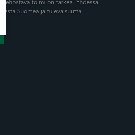
 tehostava toimi on tärkeä. Yhdessä
asta Suomea ja tulevaisuutta.