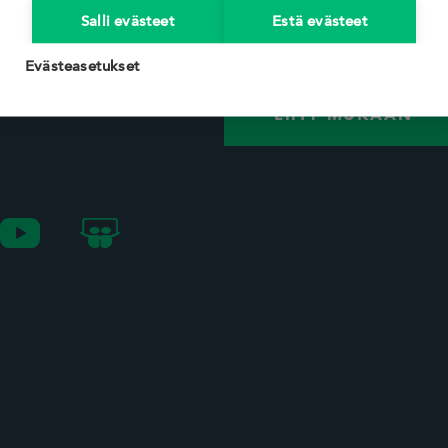
Jokainen energiankäyttöä
Salli evästeet
Estä evästeet
EDOT
rakennamme energiatehok
Evästeasetukset
LIITY MUKAAN