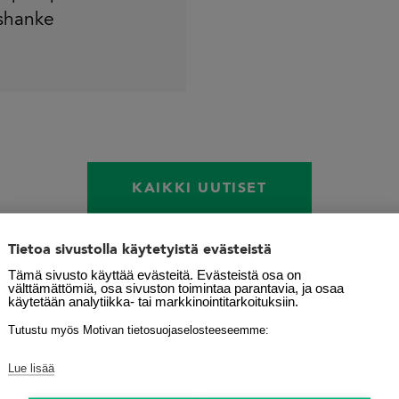
shanke
KAIKKI UUTISET
Tietoa sivustolla käytetyistä evästeistä
Tämä sivusto käyttää evästeitä. Evästeistä osa on
välttämättömiä, osa sivuston toimintaa parantavia, ja osaa
käytetään analytiikka- tai markkinointitarkoituksiin.
Energiatehokk
EEN LIITTYNEET
Tutustu myös Motivan tietosuojaselosteeseemme:
käynnistyneet
ENERGIANEROKAS
Lue lisää
STUDIO