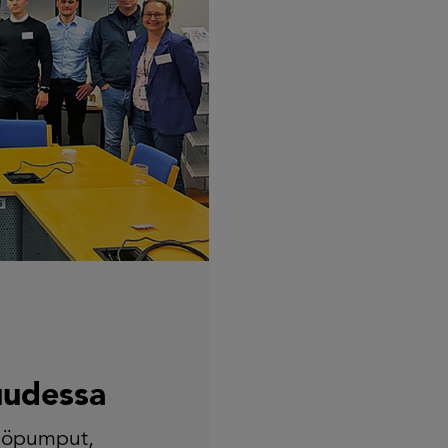
uudessa
pöpumput
,