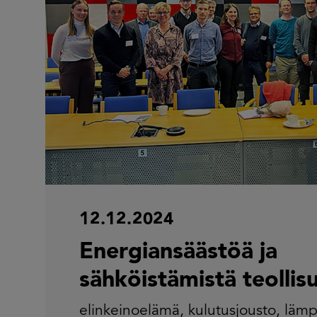
12.12.2024
Energiansäästöä ja
sähköistämistä teollis
elinkeinoelämä
,
kulutusjousto
,
läm