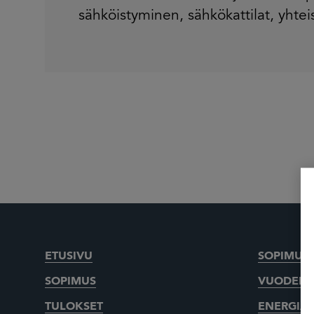
sähköistyminen
,
sähkökattilat
,
yhtei
ETUSIVU
SOPIMUKS
SOPIMUS
VUODEN 
TULOKSET
ENERGIA