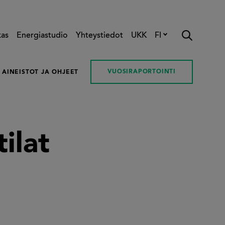
kas
Energiastudio
Yhteystiedot
UKK
FI
VUOSIRAPORTOINTI
AINEISTOT JA OHJEET
ilat