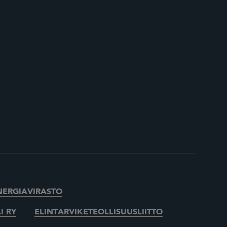
NERGIAVIRASTO
I RY
ELINTARVIKETEOLLISUUSLIITTO