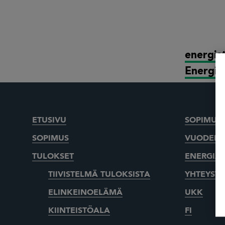
energia
Energia
ETUSIVU
SOPIMUKS
SOPIMUS
VUODEN 
TULOKSET
ENERGIA
TIIVISTELMÄ TULOKSISTA
YHTEYSTI
ELINKEINOELÄMÄ
UKK
KIINTEISTÖALA
FI