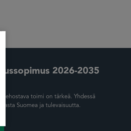
m
uussopimus 2026-2035
 tehostava toimi on tärkeä. Yhdessä
asta Suomea ja tulevaisuutta.