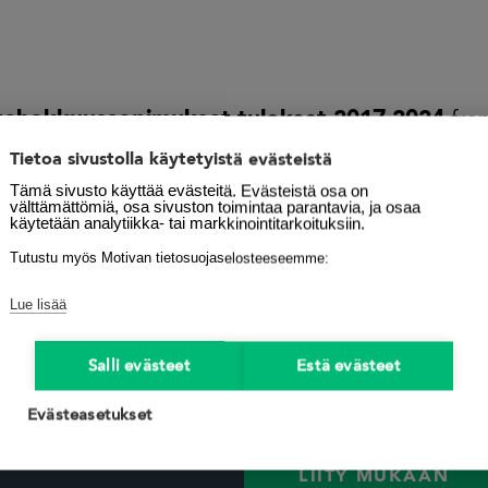
tehokkuussopimukset-tulokset-2017-2024
fro
tehokkuussopimukset
Tietoa sivustolla käytetyistä evästeistä
Tämä sivusto käyttää evästeitä. Evästeistä osa on
välttämättömiä, osa sivuston toimintaa parantavia, ja osaa
käytetään analytiikka- tai markkinointitarkoituksiin.
Energiatehokk
Tutustu myös Motivan tietosuojaselosteeseemme:
EEN LIITTYNEET
käynnistyneet
ENERGIANEROKAS
Lue lisää
STUDIO
Jokainen energiankäyttöä
Salli evästeet
Estä evästeet
EDOT
rakennamme energiatehok
Evästeasetukset
LIITY MUKAAN