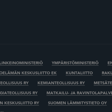
ELINKEINOMINISTERIÖ
YMPÄRISTÖMINISTERIÖ
E
OELÄMÄN KESKUSLIITTO EK
KUNTALIITTO
RAKL
EOLLISUUS RY
KEMIANTEOLLISUUS RY
METSÄTE
IATEOLLISUUS RY
MATKAILU- JA RAVINTOLAPALV
 KESKUSLIITTO RY
SUOMEN LÄMMITYSTIETO OY