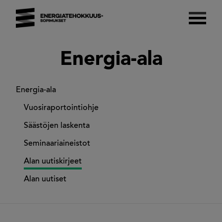
Skip
to
content
Energiatehokkuussopimukset 2017–2025
Suomalaista energiatehokkuutta.
Energia-ala
Energia-ala
Vuosiraportointiohje
Säästöjen laskenta
Seminaariaineistot
Alan uutiskirjeet
Alan uutiset