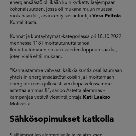
energiansäästö oli ikään kuin kytketty laajempaan
kokonaisuuteen, jossa oli mukana muun muassa
ruokahävikki”, arvioi erityisasiantuntija
Vesa Peltola
Kuntaliitosta.
Kunnat ja kuntayhtymät -kategoriassa oli 18.10.2022
mennessä 118 ilmoittautunutta tahoa.
Ilmoittautuminen on auki vuoden loppuun saakka,
joten vielä ehtii mukaan.
”Kannustamme vahvasti kaikkia kuntia osallistumaan
yhteisiin energiansäästötalkoisiin ja ilmoittamaan
energiatekonsa julkisesti verkkopalvelussamme
astettaalemmas.fi”, sanoo Astetta alemmas -
kampanjaa vetävä viestintäjohtaja
Kati Laakso
Motivasta.
Sähkösopimukset katkolla
Sisälämpötilan alentamisella ja valaistuksen