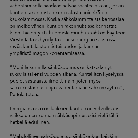
vähentämisellä saadaan selvää säästöä aikaan, joskin
kuntien rakennusten kerrosalasta noin 4/5 on
kaukolämmössä. Koska sähkölämmitteistä kerrosalaa
on melko vähän, kuntien rakennuksissa kannattaa
kiinnittää erityistä huomiota muuhun sähkön käyttöön.
Viestintä taas hyödyttää paitsi energian säästössä
myös kuntalaisten tietoisuuden ja kunnan
ympäristöimagon kohentamisessa.
”Monilla kunnilla sähkösopimus on katkolla nyt
syksyllä tai ensi vuoden aikana. Kuntaliiton kyselyssä
puolet vastaajista ilmoitti näin, joten myös
sähkökustannus ohjaa vähentämään sähkönkäyttöä”,
Peltola toteaa.
Energiansäästö on kaikkien kuntienkin velvollisuus,
vaikka oman kunnan sähkösopimus olisi vielä tällä
hetkellä edullinen.
”Mahdollinen sähköpula tuo sähkökatkon kaikkiin