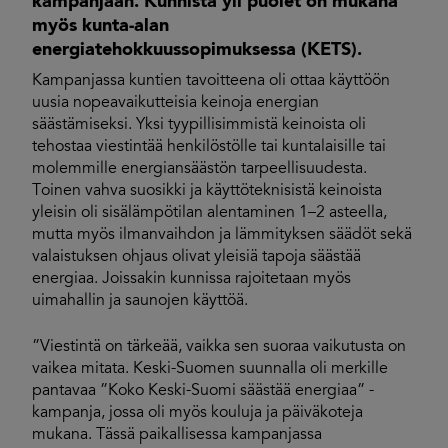
kampanjaan. Kunnista yli puolet on mukana
myös kunta-alan
energiatehokkuussopimuksessa (KETS).
Kampanjassa kuntien tavoitteena oli ottaa käyttöön
uusia nopeavaikutteisia keinoja energian
säästämiseksi. Yksi tyypillisimmistä keinoista oli
tehostaa viestintää henkilöstölle tai kuntalaisille tai
molemmille energiansäästön tarpeellisuudesta.
Toinen vahva suosikki ja käyttöteknisistä keinoista
yleisin oli sisälämpötilan alentaminen 1–2 asteella,
mutta myös ilmanvaihdon ja lämmityksen säädöt sekä
valaistuksen ohjaus olivat yleisiä tapoja säästää
energiaa. Joissakin kunnissa rajoitetaan myös
uimahallin ja saunojen käyttöä.
”Viestintä on tärkeää, vaikka sen suoraa vaikutusta on
vaikea mitata. Keski-Suomen suunnalla oli merkille
pantavaa ”Koko Keski-Suomi säästää energiaa” -
kampanja, jossa oli myös kouluja ja päiväkoteja
mukana. Tässä paikallisessa kampanjassa