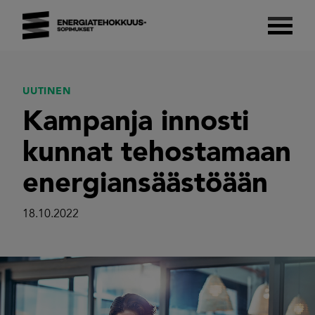
Skip
to
content
Energiatehokkuussopimukset 2017–2025
Suomalaista energiatehokkuutta.
UUTINEN
Kampanja innosti
kunnat tehostamaan
energiansäästöään
18.10.2022