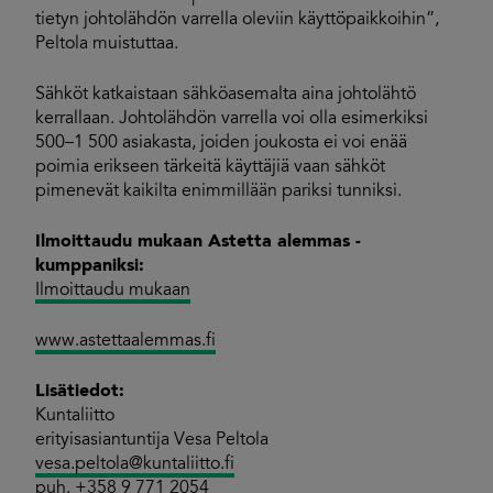
tietyn johtolähdön varrella oleviin käyttöpaikkoihin”,
Peltola muistuttaa.
Sähköt katkaistaan sähköasemalta aina johtolähtö
kerrallaan. Johtolähdön varrella voi olla esimerkiksi
500–1 500 asiakasta, joiden joukosta ei voi enää
poimia erikseen tärkeitä käyttäjiä vaan sähköt
pimenevät kaikilta enimmillään pariksi tunniksi.
Ilmoittaudu mukaan Astetta alemmas -
kumppaniksi:
Ilmoittaudu mukaan
www.astettaalemmas.fi
Lisätiedot:
Kuntaliitto
erityisasiantuntija Vesa Peltola
vesa.peltola@kuntaliitto.fi
puh. +358 9 771 2054