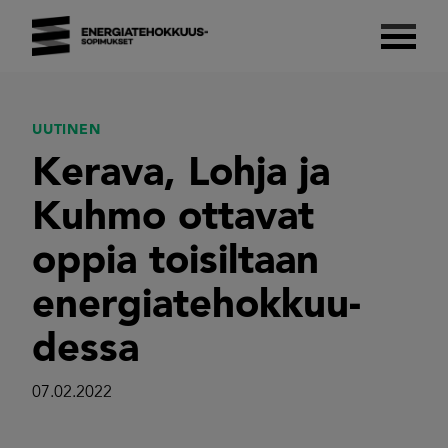
Skip
to
content
Energiatehokkuussopimukset 2017–2025
Suomalaista energiatehokkuutta.
UUTINEN
Kerava, Lohja ja
Kuhmo ottavat
oppia toisiltaan
energiatehokkuu-
dessa
07.02.2022