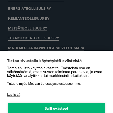
ENERGIATEOLLISUUS RY
KEMIANTEOLLISUUS RY
METSÄTEOLLISUUS RY
TEKNOLOGIATEOLLISUUS RY
MATKAILU- JA RAVINTOLAPALVELUT MARA
KAUPAN LIITTO
AUTOALAN KESKUSLIITTO RY
Tietoa sivustolla käytetyistä evästeistä
Tämä sivusto käyttää evästeitä. Evästeistä osa on
SUOMEN LÄMMITYSTIETO OY
välttämättömiä, osa sivuston toimintaa parantavia, ja osaa
käytetään analytiikka- tai markkinointitarkoituksiin.
LÄMMITYSENERGIA YHDISTYS RY
MOTIVA OY
Tutustu myös Motivan tietosuojaselosteeseemme:
Lue lisää
Salli evästeet