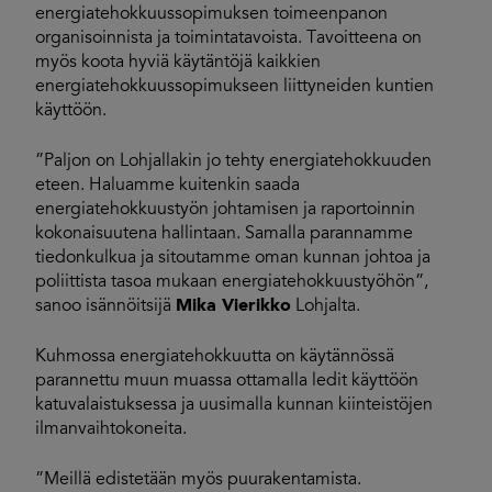
energiatehokkuussopimuksen toimeenpanon
organisoinnista ja toimintatavoista. Tavoitteena on
myös koota hyviä käytäntöjä kaikkien
energiatehokkuussopimukseen liittyneiden kuntien
käyttöön.
”Paljon on Lohjallakin jo tehty energiatehokkuuden
eteen. Haluamme kuitenkin saada
energiatehokkuustyön johtamisen ja raportoinnin
kokonaisuutena hallintaan. Samalla parannamme
tiedonkulkua ja sitoutamme oman kunnan johtoa ja
poliittista tasoa mukaan energiatehokkuustyöhön”,
sanoo isännöitsijä
Mika Vierikko
Lohjalta.
Kuhmossa energiatehokkuutta on käytännössä
parannettu muun muassa ottamalla ledit käyttöön
katuvalaistuksessa ja uusimalla kunnan kiinteistöjen
ilmanvaihtokoneita.
”Meillä edistetään myös puurakentamista.