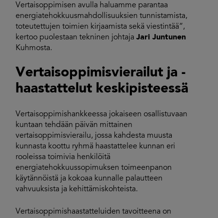
Vertaisoppimisen avulla haluamme parantaa
energiatehokkuusmahdollisuuksien tunnistamista,
toteutettujen toimien kirjaamista sekä viestintää”,
kertoo puolestaan tekninen johtaja
Jari Juntunen
Kuhmosta.
Vertaisoppimisvierailut ja -
haastattelut keskipisteessä
Vertaisoppimishankkeessa jokaiseen osallistuvaan
kuntaan tehdään päivän mittainen
vertaisoppimisvierailu, jossa kahdesta muusta
kunnasta koottu ryhmä haastattelee kunnan eri
rooleissa toimivia henkilöitä
energiatehokkuussopimuksen toimeenpanon
käytännöistä ja kokoaa kunnalle palautteen
vahvuuksista ja kehittämiskohteista.
Vertaisoppimishaastatteluiden tavoitteena on