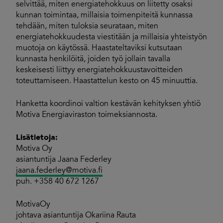
selvittää, miten energiatehokkuus on liitetty osaksi
kunnan toimintaa, millaisia toimenpiteitä kunnassa
tehdään, miten tuloksia seurataan, miten
energiatehokkuudesta viestitään ja millaisia yhteistyön
muotoja on käytössä. Haastateltaviksi kutsutaan
kunnasta henkilöitä, joiden työ jollain tavalla
keskeisesti liittyy energiatehokkuustavoitteiden
toteuttamiseen. Haastattelun kesto on 45 minuuttia.
Hanketta koordinoi valtion kestävän kehityksen yhtiö
Motiva Energiaviraston toimeksiannosta.
Lisätietoja:
Motiva Oy
asiantuntija Jaana Federley
jaana.federley@motiva.fi
puh. +358 40 672 1267
MotivaOy
johtava asiantuntija Okariina Rauta