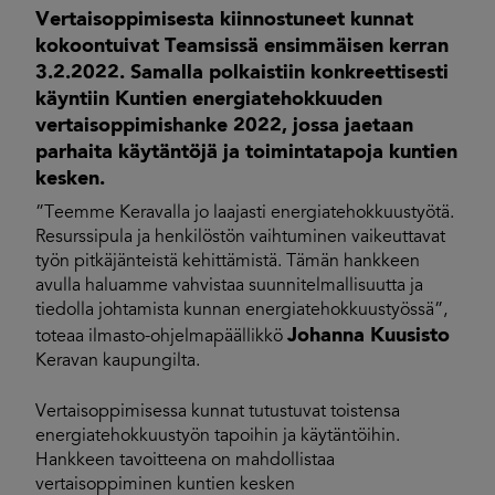
Vertaisoppimisesta kiinnostuneet kunnat
kokoontuivat Teamsissä ensimmäisen kerran
3.2.2022. Samalla polkaistiin konkreettisesti
käyntiin Kuntien energiatehokkuuden
vertaisoppimishanke 2022, jossa jaetaan
parhaita käytäntöjä ja toimintatapoja kuntien
kesken.
”Teemme Keravalla jo laajasti energiatehokkuustyötä.
Resurssipula ja henkilöstön vaihtuminen vaikeuttavat
työn pitkäjänteistä kehittämistä. Tämän hankkeen
avulla haluamme vahvistaa suunnitelmallisuutta ja
tiedolla johtamista kunnan energiatehokkuustyössä”,
Johanna Kuusisto
toteaa ilmasto-ohjelmapäällikkö
Keravan kaupungilta.
Vertaisoppimisessa kunnat tutustuvat toistensa
energiatehokkuustyön tapoihin ja käytäntöihin.
Hankkeen tavoitteena on mahdollistaa
vertaisoppiminen kuntien kesken