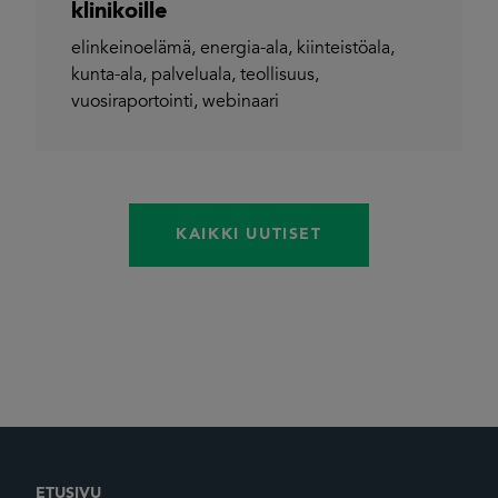
klinikoille
elinkeinoelämä
,
energia-ala
,
kiinteistöala
,
kunta-ala
,
palveluala
,
teollisuus
,
vuosiraportointi
,
webinaari
KAIKKI UUTISET
ETUSIVU