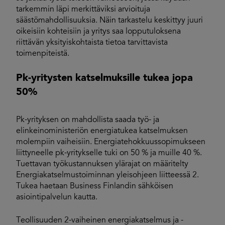
tarkemmin läpi merkittäviksi arvioituja
säästömahdollisuuksia. Näin tarkastelu keskittyy juuri
oikeisiin kohteisiin ja yritys saa lopputuloksena
riittävän yksityiskohtaista tietoa tarvittavista
toimenpiteistä.
Pk-yritysten katselmuksille tukea jopa
50%
Pk-yrityksen on mahdollista saada työ- ja
elinkeinoministeriön energiatukea katselmuksen
molempiin vaiheisiin. Energiatehokkuussopimukseen
liittyneelle pk-yritykselle tuki on 50 % ja muille 40 %.
Tuettavan työkustannuksen ylärajat on määritelty
Energiakatselmustoiminnan yleisohjeen liitteessä 2.
Tukea haetaan Business Finlandin sähköisen
asiointipalvelun kautta.
Teollisuuden 2-vaiheinen energiakatselmus ja -