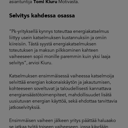
asiantuntija
Tomi Kiuru
Motivasta.
Selvitys kahdessa osassa
”Pk-yrityksellä kynnys toteuttaa energiakatselmus
liittyy usein katselmuksen kustannuksiin ja omiin
kiireisiin. Tästä syystä energiakatselmuksen
toteutuksen ja maksun pilkkominen kahteen
vaiheeseen sopii monille paremmin kuin yksi laaja
selvitys”, arvioi Kiuru.
Katselmuksen ensimmäisessä vaiheessa katselmoija
selvittää energian kokonaiskäytön ja jakautumisen,
kohteeseen soveltuvat ja taloudellisesti kannattava
energiansäästötoimenpiteet, mahdollisuudet lisätä
uusiutuvan energian käyttöä, sekä ehdottaa tarvittavia
jatkoselvityksiä.
Ensimmäisen vaiheen jälkeen yritys päättää haluaako
se jatkaa työtä toiseen vaiheeseen, jossa käydään