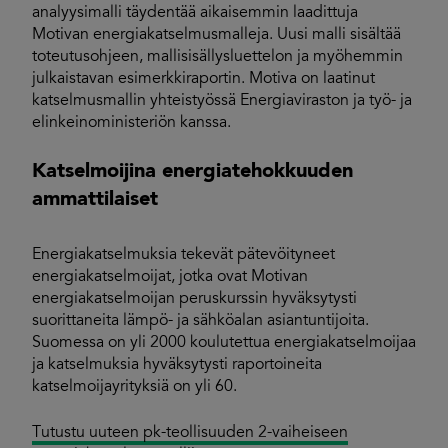
analyysimalli täydentää aikaisemmin laadittuja
Motivan energiakatselmusmalleja. Uusi malli sisältää
toteutusohjeen, mallisisällysluettelon ja myöhemmin
julkaistavan esimerkkiraportin. Motiva on laatinut
katselmusmallin yhteistyössä Energiaviraston ja työ- ja
elinkeinoministeriön kanssa.
Katselmoijina energiatehokkuuden
ammattilaiset
Energiakatselmuksia tekevät pätevöityneet
energiakatselmoijat, jotka ovat Motivan
energiakatselmoijan peruskurssin hyväksytysti
suorittaneita lämpö- ja sähköalan asiantuntijoita.
Suomessa on yli 2000 koulutettua energiakatselmoijaa
ja katselmuksia hyväksytysti raportoineita
katselmoijayrityksiä on yli 60.
Tutustu uuteen pk-teollisuuden 2-vaiheiseen