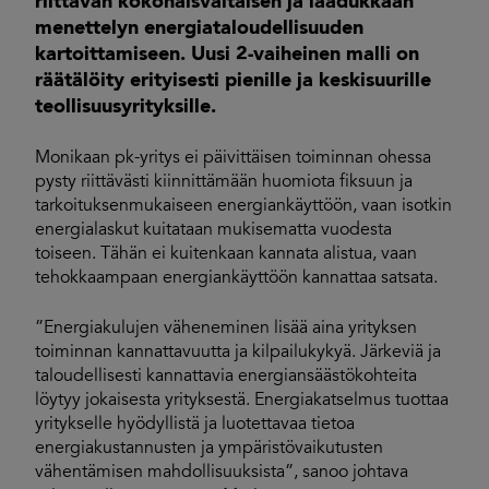
riittävän kokonaisvaltaisen ja laadukkaan
menettelyn energiataloudellisuuden
kartoittamiseen. Uusi 2-vaiheinen malli on
räätälöity erityisesti pienille ja keskisuurille
teollisuusyrityksille.
Monikaan pk-yritys ei päivittäisen toiminnan ohessa
pysty riittävästi kiinnittämään huomiota fiksuun ja
tarkoituksenmukaiseen energiankäyttöön, vaan isotkin
energialaskut kuitataan mukisematta vuodesta
toiseen. Tähän ei kuitenkaan kannata alistua, vaan
tehokkaampaan energiankäyttöön kannattaa satsata.
”Energiakulujen väheneminen lisää aina yrityksen
toiminnan kannattavuutta ja kilpailukykyä. Järkeviä ja
taloudellisesti kannattavia energiansäästökohteita
löytyy jokaisesta yrityksestä. Energiakatselmus tuottaa
yritykselle hyödyllistä ja luotettavaa tietoa
energiakustannusten ja ympäristövaikutusten
vähentämisen mahdollisuuksista”, sanoo johtava