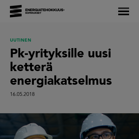
Skip
to
content
Energiatehokkuussopimukset 2017–2025
Suomalaista energiatehokkuutta.
UUTINEN
Pk-yrityksille uusi
ketterä
energiakatselmus
16.05.2018