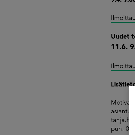
9.4. 9.0
Ilmoitta
Uudet te
11.6. 
Ilmoitta
Lisätiet
Motiva
asiantun
tanja.hy
puh. 05