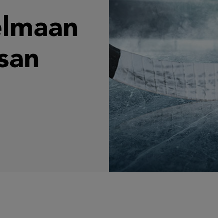
elmaan
san