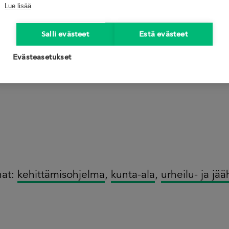
Lue lisää
Salli evästeet
Estä evästeet
Evästeasetukset
nat:
kehittämisohjelma
,
kunta-ala
,
urheilu- ja jääh