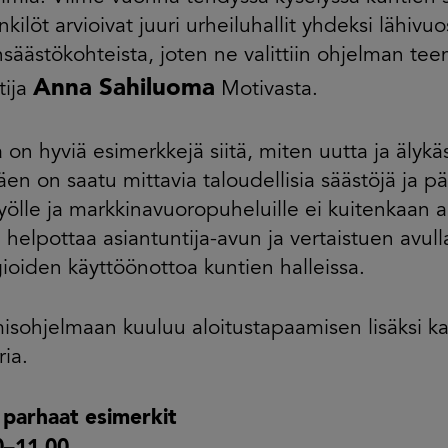
kilöt arvioivat juuri urheiluhallit yhdeksi lähivu
säästökohteista, joten ne valittiin ohjelman tee
Anna Sahiluoma
tija
Motivasta.
 on hyviä esimerkkejä siitä, miten uutta ja älykä
en on saatu mittavia taloudellisia säästöjä ja p
työlle ja markkinavuoropuheluille ei kuitenkaan a
helpottaa asiantuntija-avun ja vertaistuen avull
ioiden käyttöönottoa kuntien halleissa.
isohjelmaan kuuluu aloitustapaamisen lisäksi kak
ia.
 parhaat esimerkit