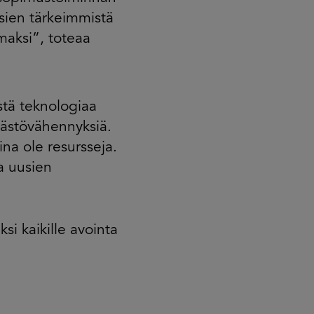
osien tärkeimmistä
maksi”, toteaa
stä teknologiaa
äästövähennyksiä.
ina ole resursseja.
a uusien
si kaikille avointa