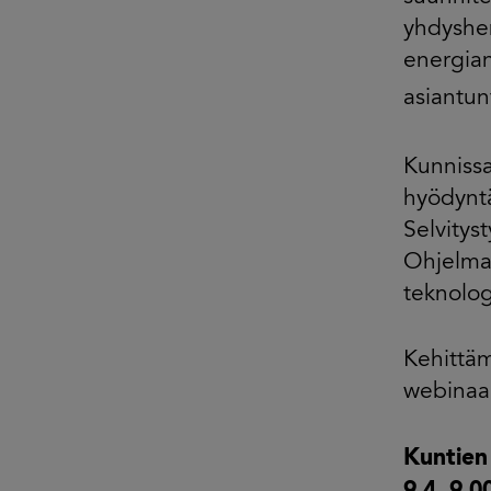
yhdyshen
energian
asiantun
Kunnissa
hyödyntä
Selvitys
Ohjelma 
teknolog
Kehittäm
webinaar
Kuntien