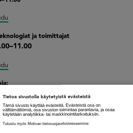
0–11.00
udu
knologiat ja toimittajat
9.00–11.00
udu
oja:
Tietoa sivustolla käytetyistä evästeistä
Tämä sivusto käyttää evästeitä. Evästeistä osa on
välttämättömiä, osa sivuston toimintaa parantavia, ja osaa
tija Tanja Hyvönen
käytetään analytiikka- tai markkinointitarkoituksiin.
vonen@motiva.fi
Tutustu myös Motivan tietosuojaselosteeseemme:
0 591 1844