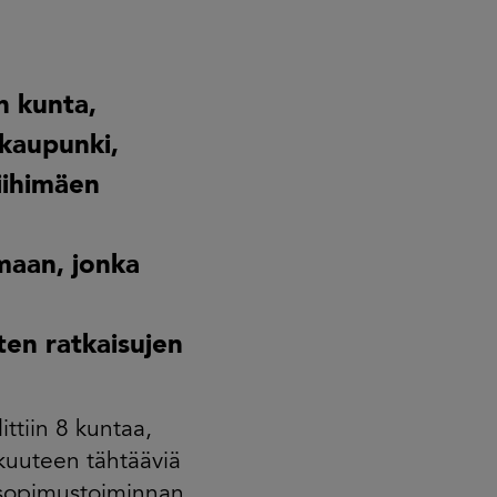
n kunta,
kaupunki,
iihimäen
maan, jonka
ten ratkaisujen
ttiin 8 kuntaa,
kkuuteen tähtääviä
 sopimustoiminnan