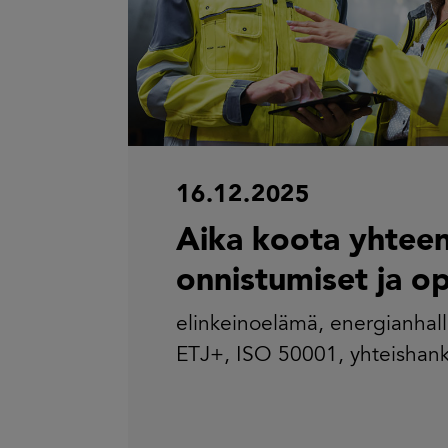
16.12.2025
Aika koota yhtee
onnistumiset ja op
elinkeinoelämä
,
energianhall
ETJ+
,
ISO 50001
,
yhteishan