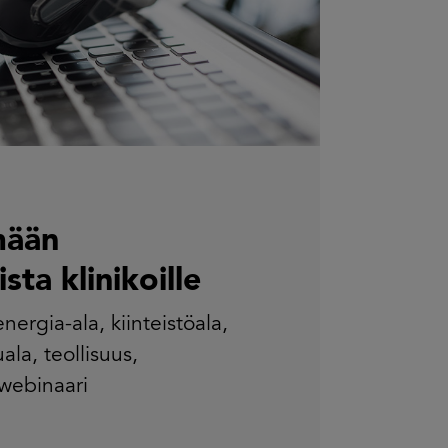
mään
sta klinikoille
energia-ala
,
kiinteistöala
,
uala
,
teollisuus
,
webinaari