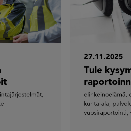
27.11.2025
n
Tule kysy
it
raportoinni
intajärjestelmät
,
elinkeinoelämä
,
ke
kunta-ala
,
palvel
vuosiraportointi
,