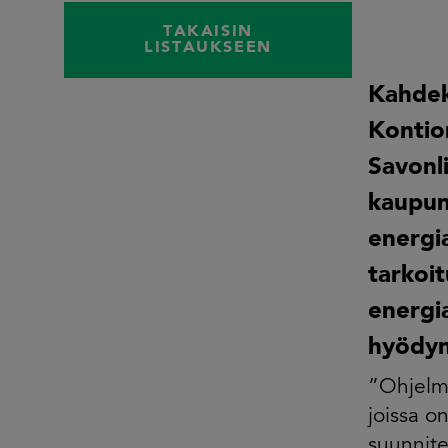
TAKAISIN
LISTAUKSEEN
Kahdek
Kontio
Savonl
kaupun
energi
tarkoit
energia
hyödyn
”Ohjelma
joissa o
suunnite