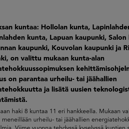
san kuntaa: Hollolan kunta, Lapinlahde
nlahden kunta, Lapuan kaupunki, Salon 
innan kaupunki, Kouvolan kaupunki ja R
ki, on valittu mukaan kunta-alan
atehokkuussopimuksen kehittämisohjel
us on parantaa urheilu- tai jäähallien
tehokkuutta ja lisätä uusien teknologis
tämistä.
an haki 8 kuntaa 11 eri hankkeella. Mukaan vali
n meneillään urheilu- tai jäähallien energiateho
lmia. Viime vuonna tehdyssä kyselyssä kuntien