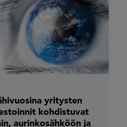
ähivuosina yritysten
estoinnit kohdistuvat
hin, aurinkosähköön ja