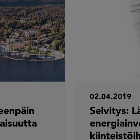
02.04.2019
eenpäin
Selvitys: L
vaisuutta
energiainv
kiinteistöi