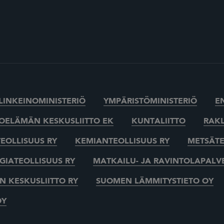
ELINKEINOMINISTERIÖ
YMPÄRISTÖMINISTERIÖ
E
OELÄMÄN KESKUSLIITTO EK
KUNTALIITTO
RAKL
EOLLISUUS RY
KEMIANTEOLLISUUS RY
METSÄTE
IATEOLLISUUS RY
MATKAILU- JA RAVINTOLAPALV
 KESKUSLIITTO RY
SUOMEN LÄMMITYSTIETO OY
OY