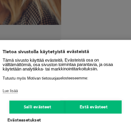
kkuudesta
Tietoa sivustolla käytetyistä evästeistä
Tämä sivusto käyttää evästeitä. Evästeistä osa on
ksille
välttämättömiä, osa sivuston toimintaa parantavia, ja osaa
käytetään analytiikka- tai markkinointitarkoituksiin.
uala
,
selvitys
,
Tutustu myös Motivan tietosuojaselosteeseemme:
Lue lisää
Salli evästeet
Estä evästeet
Evästeasetukset