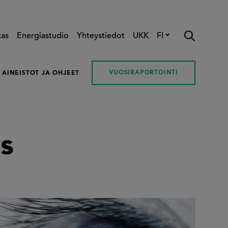
kas
Energiastudio
Yhteystiedot
UKK
FI
VUOSIRAPORTOINTI
AINEISTOT JA OHJEET
ys