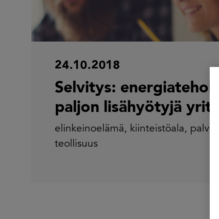
24.10.2018
Selvitys: energiateho
paljon lisähyötyjä yrity
elinkeinoelämä
,
kiinteistöala
,
palvel
teollisuus