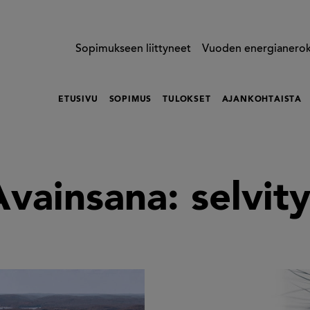
Sopimukseen liittyneet
Vuoden energianero
ETUSIVU
SOPIMUS
TULOKSET
AJANKOHTAISTA
Avainsana:
selvit