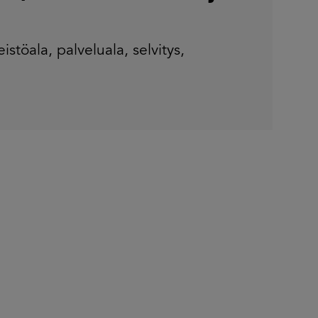
eistöala
,
palveluala
,
selvitys
,