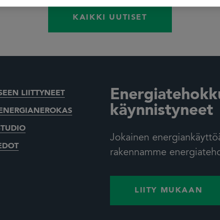
KAIKKI UUTISET
Energiatehokk
EEN LIITTYNEET
käynnistyneet
ENERGIANEROKAS
STUDIO
Jokainen energiankäyttöä
EDOT
rakennamme energiatehok
LIITY MUKAAN