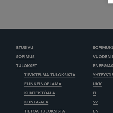
ETUSIVU
SOPIMUKS
SOPIMUS
VUODEN 
TULOKSET
ENERGIA
TIIVISTELMÄ TULOKSISTA
YHTEYSTI
ELINKEINOELÄMÄ
UKK
KIINTEISTÖALA
FI
KUNTA-ALA
SV
TIETOA TULOKSISTA
EN